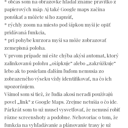
* občas som na obrazovke hľadal známe pravítko z
papierových máp. Aj také Google maps začína
ponúkať a môžete si ho zapnúť,
* rýchly zoom na miesto pod šípkou myši je opäť
pridávaná funkcia,
* pri pohybe kurzora myši sa môže zobrazovať
zemepisná poloha.
V prvom prípade mi ešte chýba akýsi automat, ktorý
zalinkovanú polohu „ošípkuje“ alebo „zakrúžkuje“
lebo ak to posielam ďalším ľuďom nemusia zo
zobrazeného výseku vždy identifikovať, na čo ich
upozorňujem.
Všimol som si tiež, že ľudia akosi neradi používajú
povel „link“ z Google Maps. Zrejme netušia o čo ide.
Párkrát som to už musel vysvetľovať, že nemusí robiť
rôzne screenshoty a podobne. Nehovoriac o tom, že
funkcia na vyhľadávanie a plánovanie trasy je už