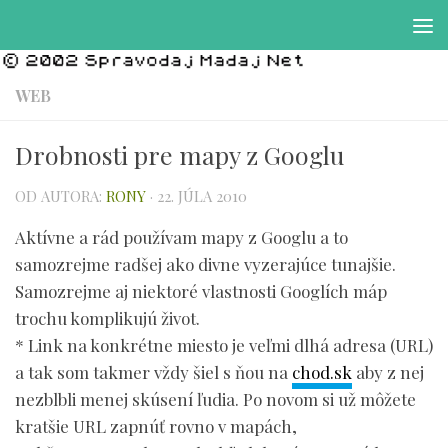
Preskočiť na obsah
WEB
Drobnosti pre mapy z Googlu
OD AUTORA:
RONY
·
22. JÚLA 2010
Aktívne a rád používam mapy z Googlu a to
samozrejme radšej ako divne vyzerajúce tunajšie.
Samozrejme aj niektoré vlastnosti Googlích máp
trochu komplikujú život.
* Link na konkrétne miesto je veľmi dlhá adresa (URL)
a tak som takmer vždy šiel s ňou na
chod.sk
aby z nej
nezblbli menej skúsení ľudia. Po novom si už môžete
kratšie URL zapnúť rovno v mapách,