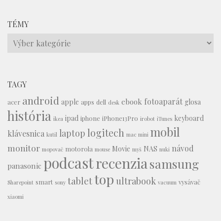
TÉMY
Témy
TAGY
android
fotoaparát
ebook
apple
glosa
acer
apps
dell
desk
história
ipad
keyboard
iphone
iPhone13Pro
ikea
irobot
iTunes
mobil
logitech
laptop
klávesnica
kutil
mac mini
monitor
návod
Movie
NAS
motorola
mopovač
mouse
myš
nuki
podcast
recenzia
samsung
panasonic
top
tablet
ultrabook
smart
vysávač
Sharepoint
sony
vacuum
xiaomi