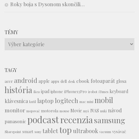
Roky boja s Dysonom skončili…
TÉMY
Témy
TAGY
android
fotoaparát
ebook
apple
glosa
acer
apps
dell
desk
história
ipad
keyboard
iphone
iPhone13Pro
ikea
irobot
iTunes
mobil
logitech
laptop
klávesnica
kutil
mac mini
monitor
návod
Movie
NAS
motorola
mopovač
mouse
myš
nuki
podcast
recenzia
samsung
panasonic
top
tablet
ultrabook
smart
vysávač
Sharepoint
sony
vacuum