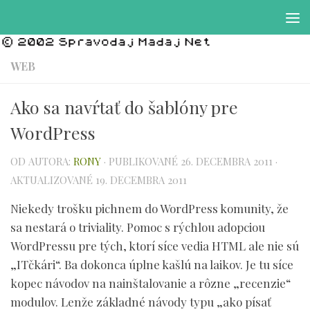
Preskočiť na obsah
WEB
Ako sa navŕtať do šablóny pre
WordPress
OD AUTORA:
RONY
· PUBLIKOVANÉ
26. DECEMBRA 2011
·
AKTUALIZOVANÉ
19. DECEMBRA 2011
Niekedy trošku pichnem do WordPress komunity, že
sa nestará o triviality. Pomoc s rýchlou adopciou
WordPressu pre tých, ktorí síce vedia HTML ale nie sú
„ITčkári“. Ba dokonca úplne kašlú na laikov. Je tu síce
kopec návodov na nainštalovanie a rôzne „recenzie“
modulov. Lenže základné návody typu „ako písať