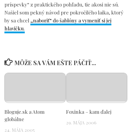
príspevky“ z praktického pohľadu, tie akosi nie sú.
Našiel som pekný návod pre pokročilého laika, ktorý
by sa chcel
„naboriť“ do šablóny a vymeniť si jej
hlavičku.
MÔŽE SA VÁM EŠTE PÁČIŤ...
Bloguje.sk a Atom
Foxinka – kam ďalej
globálne
29. MÁJA 2006
24. MÁJA 2005