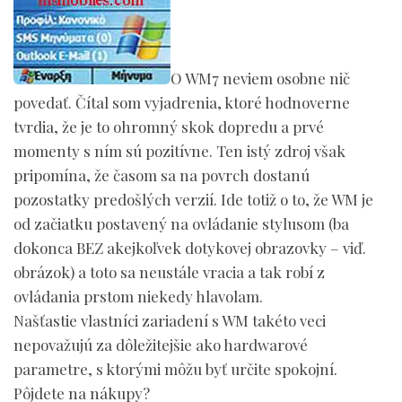
O WM7 neviem osobne nič
povedať. Čítal som vyjadrenia, ktoré hodnoverne
tvrdia, že je to ohromný skok dopredu a prvé
momenty s ním sú pozitívne. Ten istý zdroj však
pripomína, že časom sa na povrch dostanú
pozostatky predošlých verzií. Ide totiž o to, že WM je
od začiatku postavený na ovládanie stylusom (ba
dokonca BEZ akejkoľvek dotykovej obrazovky – viď.
obrázok) a toto sa neustále vracia a tak robí z
ovládania prstom niekedy hlavolam.
Našťastie vlastníci zariadení s WM takéto veci
nepovažujú za dôležitejšie ako hardwarové
parametre, s ktorými môžu byť určite spokojní.
Pôjdete na nákupy?