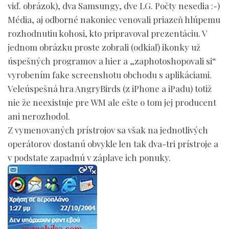
viď. obrázok), dva Samsungy, dve LG. Počty nesedia :-)
Média, aj odborné nakoniec venovali priazeň hlúpemu
rozhodnutiu kohosi, kto pripravoval prezentáciu. V
jednom obrázku proste zobrali (odkiaľ) ikonky už
úspešných programov a hier a „zaphotoshopovali si“
vyrobením fake screenshotu obchodu s aplikáciami.
Veleúspešná hra AngryBirds (z iPhone a iPadu) totiž
nie že neexistuje pre WM ale ešte o tom jej producent
ani nerozhodol.
Z vymenovaných prístrojov sa však na jednotlivých
operátorov dostanú obvykle len tak dva-tri prístroje a
v podstate zapadnú v záplave ich ponuky.