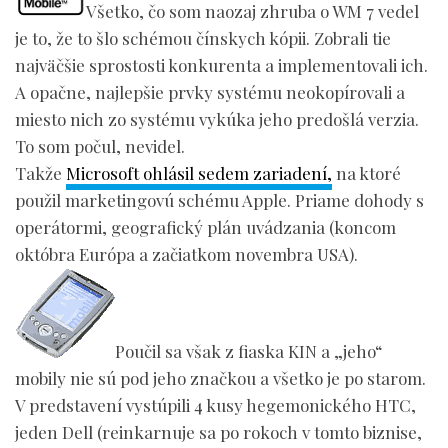
Všetko, čo som naozaj zhruba o WM 7 vedel
je to, že to šlo schémou čínskych kópii. Zobrali tie
najväčšie sprostosti konkurenta a implementovali ich.
A opačne, najlepšie prvky systému neokopírovali a
miesto nich zo systému vykúka jeho predošlá verzia.
To som počul, nevidel.
Takže
Microsoft ohlásil sedem zariadení,
na ktoré
použil marketingovú schému Apple. Priame dohody s
operátormi, geografický plán uvádzania (koncom
októbra Európa a začiatkom novembra USA).
Poučil sa však z fiaska KIN a „jeho“
mobily nie sú pod jeho značkou a všetko je po starom.
V predstavení vystúpili 4 kusy hegemonického HTC,
jeden Dell (reinkarnuje sa po rokoch v tomto biznise,