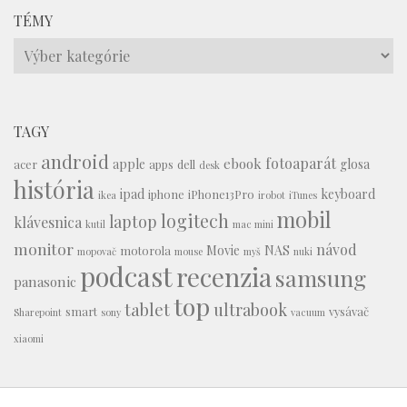
TÉMY
Témy
TAGY
android
fotoaparát
ebook
apple
glosa
acer
apps
dell
desk
história
ipad
keyboard
iphone
iPhone13Pro
ikea
irobot
iTunes
mobil
logitech
laptop
klávesnica
kutil
mac mini
monitor
návod
Movie
NAS
motorola
mopovač
mouse
myš
nuki
podcast
recenzia
samsung
panasonic
top
tablet
ultrabook
smart
vysávač
Sharepoint
sony
vacuum
xiaomi