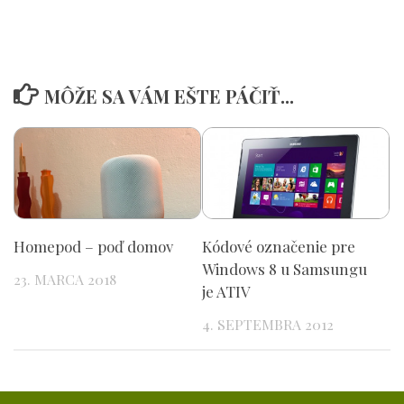
MÔŽE SA VÁM EŠTE PÁČIŤ...
Homepod – poď domov
Kódové označenie pre
Windows 8 u Samsungu
23. MARCA 2018
je ATIV
4. SEPTEMBRA 2012