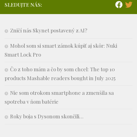
SLEDUJTE NÁS:
Zničí nás Skynet postavený z AI?
Mohol som si smart zámok kúpiť aj skôr: Nuki
Smart Lock Pro
Čo z toho mám a čo by som chcel: The top 10
products Mashable readers bought in July 2025
Nie som otrokom smartphone a zmenšila sa
spotreba v ňom batérie
Roky boja s Dysonom skončili…