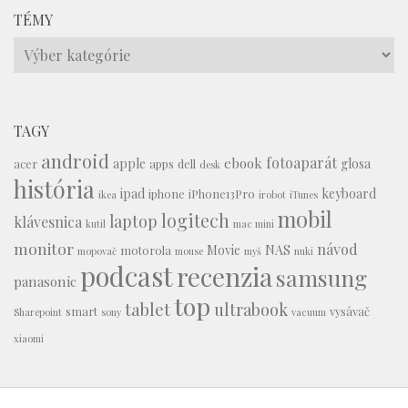
TÉMY
Témy
TAGY
android
fotoaparát
ebook
apple
glosa
acer
apps
dell
desk
história
ipad
keyboard
iphone
iPhone13Pro
ikea
irobot
iTunes
mobil
logitech
laptop
klávesnica
kutil
mac mini
monitor
návod
Movie
NAS
motorola
mopovač
mouse
myš
nuki
podcast
recenzia
samsung
panasonic
top
tablet
ultrabook
smart
vysávač
Sharepoint
sony
vacuum
xiaomi