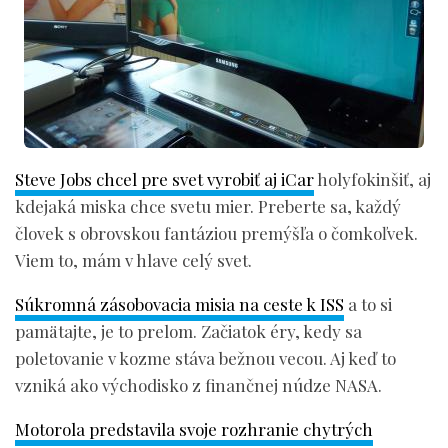
Steve Jobs chcel pre svet vyrobiť aj iCar
holyfokinšiť, aj
kdejaká miska chce svetu mier. Preberte sa, každý
človek s obrovskou fantáziou premýšľa o čomkoľvek.
Viem to, mám v hlave celý svet.
Súkromná zásobovacia misia na ceste k ISS
a to si
pamätajte, je to prelom. Začiatok éry, kedy sa
poletovanie v kozme stáva bežnou vecou. Aj keď to
vzniká ako východisko z finančnej núdze NASA.
Motorola predstavila svoje rozhranie chytrých