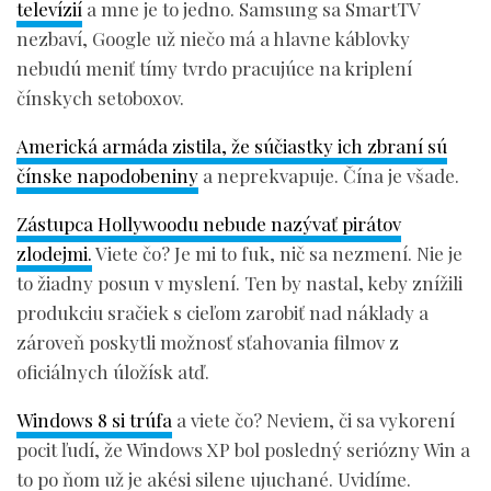
televízií
a mne je to jedno. Samsung sa SmartTV
nezbaví, Google už niečo má a hlavne káblovky
nebudú meniť tímy tvrdo pracujúce na kriplení
čínskych setoboxov.
Americká armáda zistila, že súčiastky ich zbraní sú
čínske napodobeniny
a neprekvapuje. Čína je všade.
Zástupca Hollywoodu nebude nazývať pirátov
zlodejmi.
Viete čo? Je mi to fuk, nič sa nezmení. Nie je
to žiadny posun v myslení. Ten by nastal, keby znížili
produkciu sračiek s cieľom zarobiť nad náklady a
zároveň poskytli možnosť sťahovania filmov z
oficiálnych úložísk atď.
Windows 8 si trúfa
a viete čo? Neviem, či sa vykorení
pocit ľudí, že Windows XP bol posledný seriózny Win a
to po ňom už je akési silene ujuchané. Uvidíme.