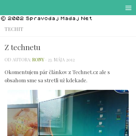
Preskočiť na obsah
TECHIT
Z technetu
OD AUTORA:
RONY
·
23. MÁJA 2012
Okomentujem pár článkov z Technet.cz ale s
obsahom sme sa stretli už kdekade.