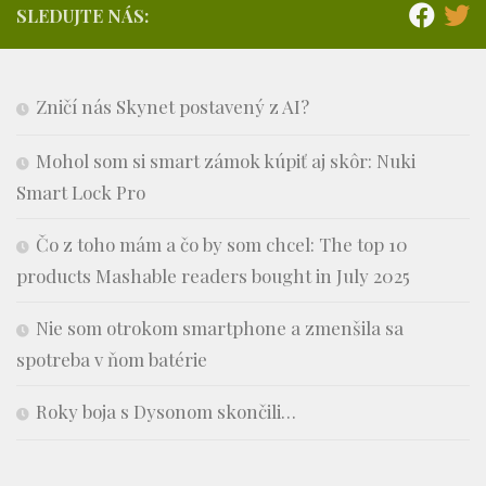
SLEDUJTE NÁS:
Zničí nás Skynet postavený z AI?
Mohol som si smart zámok kúpiť aj skôr: Nuki
Smart Lock Pro
Čo z toho mám a čo by som chcel: The top 10
products Mashable readers bought in July 2025
Nie som otrokom smartphone a zmenšila sa
spotreba v ňom batérie
Roky boja s Dysonom skončili…