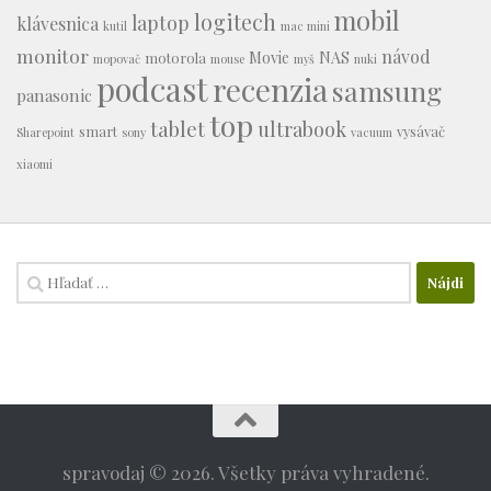
mobil
logitech
laptop
klávesnica
kutil
mac mini
monitor
návod
Movie
NAS
motorola
mopovač
mouse
myš
nuki
podcast
recenzia
samsung
panasonic
top
tablet
ultrabook
smart
vysávač
Sharepoint
sony
vacuum
xiaomi
Hľadať:
spravodaj © 2026. Všetky práva vyhradené.