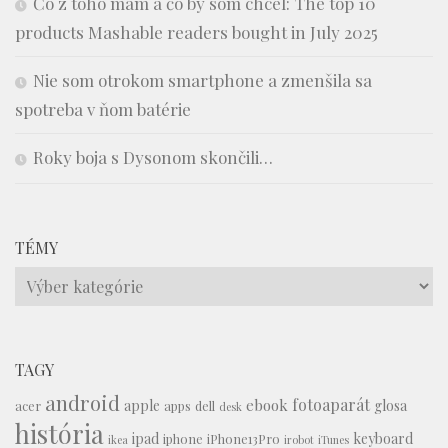
Čo z toho mám a čo by som chcel: The top 10
products Mashable readers bought in July 2025
Nie som otrokom smartphone a zmenšila sa
spotreba v ňom batérie
Roky boja s Dysonom skončili…
TÉMY
Témy
TAGY
android
fotoaparát
ebook
apple
glosa
acer
apps
dell
desk
história
ipad
keyboard
iphone
iPhone13Pro
ikea
irobot
iTunes