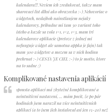
kalendara!!! Neviem ich zredukovat, takze mam
sharovaci list dlhsi ako obrazovka :-) Nehovoriac o
widgetoch, nedajboh nainstlaujem nejaky
kalendarovy, pribudne mi tam 30 variant toho
isteho a kazde sa vola 1×1, 1×2, 1×3, mam tri
kalendarove aplikacie (pretoze z jednej mi
nefunguje widget ale samotna appka je fajn) tak
mam 300 widgetov a mozem sa v nich hodinu
prehrnat :-) CESTA JE CIEL :-) to je motto, ktore
na to sadne :)
Komplikované nastavenia aplikácií
spousta aplikací má zbytečně komplikované a
neintuitivní nastavení, … mám pocit, že po pár
hodinách jsem narazil na více neintuitivních
aplikací (a to jsem jich instaloval asi jen 15-20) než