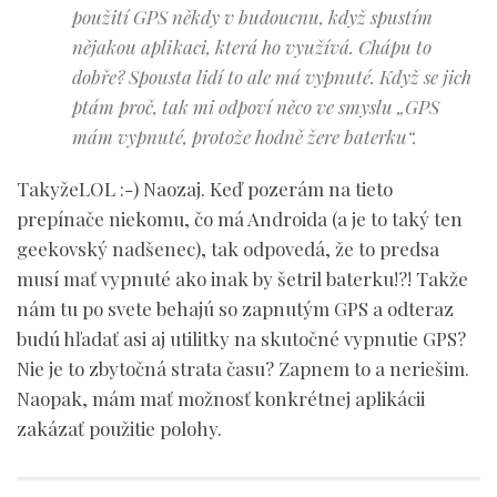
použití GPS někdy v budoucnu, když spustím
nějakou aplikaci, která ho využívá. Chápu to
dobře? Spousta lidí to ale má vypnuté. Když se jich
ptám proč, tak mi odpoví něco ve smyslu „GPS
mám vypnuté, protože hodně žere baterku“.
TakyžeLOL :-) Naozaj. Keď pozerám na tieto
prepínače niekomu, čo má Androida (a je to taký ten
geekovský nadšenec), tak odpovedá, že to predsa
musí mať vypnuté ako inak by šetril baterku!?! Takže
nám tu po svete behajú so zapnutým GPS a odteraz
budú hľadať asi aj utilitky na skutočné vypnutie GPS?
Nie je to zbytočná strata času? Zapnem to a neriešim.
Naopak, mám mať možnosť konkrétnej aplikácii
zakázať použitie polohy.