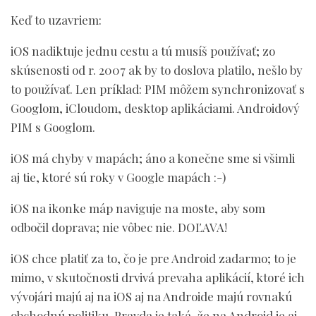
Keď to uzavriem:
iOS nadiktuje jednu cestu a tú musíš používať; zo
skúsenosti od r. 2007 ak by to doslova platilo, nešlo by
to používať. Len príklad: PIM môžem synchronizovať s
Googlom, iCloudom, desktop aplikáciami. Androidový
PIM s Googlom.
iOS má chyby v mapách; áno a konečne sme si všimli
aj tie, ktoré sú roky v Google mapách :-)
iOS na ikonke máp naviguje na moste, aby som
odbočil doprava; nie vôbec nie. DOĽAVA!
iOS chce platiť za to, čo je pre Android zadarmo; to je
mimo, v skutočnosti drvivá prevaha aplikácií, ktoré ich
vývojári majú aj na iOS aj na Androide majú rovnakú
obchodnú politiku. Pravda je taká, že na Android je aj