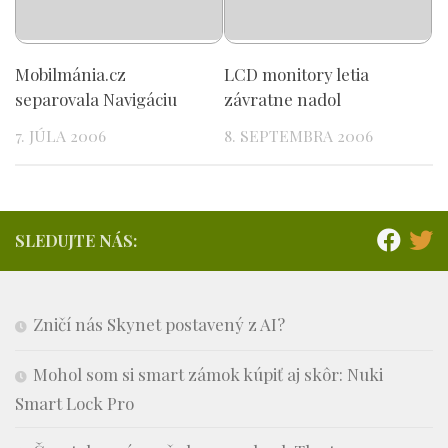
Mobilmánia.cz
LCD monitory letia
separovala Navigáciu
závratne nadol
7. JÚLA 2006
8. SEPTEMBRA 2006
SLEDUJTE NÁS:
Zničí nás Skynet postavený z AI?
Mohol som si smart zámok kúpiť aj skôr: Nuki
Smart Lock Pro