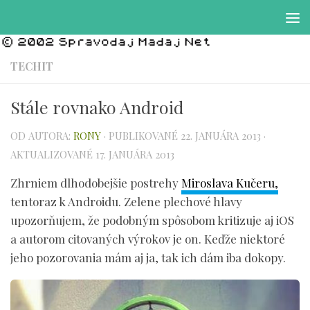
Preskočiť na obsah
TECHIT
Stále rovnako Android
OD AUTORA:
RONY
· PUBLIKOVANÉ
22. JANUÁRA 2013
·
AKTUALIZOVANÉ
17. JANUÁRA 2013
Zhrniem dlhodobejšie postrehy
Miroslava Kučeru,
tentoraz k Androidu. Zelene plechové hlavy
upozorňujem, že podobným spôsobom kritizuje aj iOS
a autorom citovaných výrokov je on. Keďže niektoré
jeho pozorovania mám aj ja, tak ich dám iba dokopy.