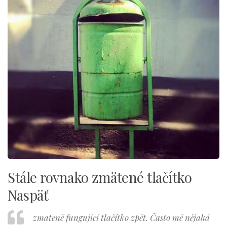
Stále rovnako zmätené tlačítko
Naspäť
zmateně fungující tlačítko zpět. Často mě nějaká