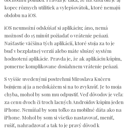
kopec rôznych utilitiek a vylepšovátok, ktoré nemajú
obdobu na iOS.
iOS neumožní odskúšať si aplikáciu; áno, nemá
možnosť do 15 minút požiadať o vrátenie peňazi.
Našťastie väčšina tých aplikácií, ktoré stoja za to je
buď v bezplatnej verzií alebo máte slušný systém
hodnotení aplikácie. Pravda je, že ak aplikáciu kúpim,
pomerne komplikovane dosiahnem vrátenie peňazi.
S vyššie uvedenými postrehmi Miroslava Kučeru
bojujem aj ja a nedokážem si na to zvyknúť. Je to moja
chyba, mohol by som mu odpustiť. Veď dôvodov je veľa:
za cenu dvoch či troch lacných Androidov kúpim jeden
iPhone. Nemíňal by som toľko za mobilné dáta ako na
iPhone. Mohol by som si všetko nastavovať, meniť,
rušiť, nahradzovať a tak to je pravý dôvod k