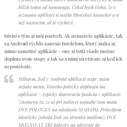
blížit tomu od Samsungu. Čekal bych třeba, že v
seznamu aplikací si najdu libovolný launcher a u
něj nastavím, ať je výchozí.
Súvisí s tým aj môj postreh. Ak nemažete aplikácie, tak
sa Android rýchlo zanesie bordelom, ktorý siaha aj
mimo samotné aplikácie – ony si totiž všade možne
doplnia svoje stopy a tak sa s nimi stretávate aj keď ich
nepoužívate.
Milujem, ked v Android aplikacii napr. mam
nejake menu, ktoreho polozky doplnaju ine
aplikacie = typicky sharovacia funkcia z aplikacie.
Znamena to, ze aj pri nulovej namahe tam mam
DVE POLOZKY na odoslanie MAILOM. Principom
identicke (odoslu link na stranku mailom), DVE
MOZNO AJ TRI polozky na ulozenie do