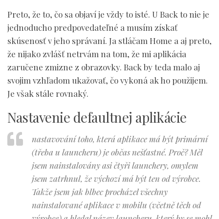
Preto, že to, čo sa objaví je vždy to isté. U Back to nie je
jednoducho predpovedateľné a musím získať
skúsenosť v jeho správaní. Ja stláčam Home a aj preto,
že nijako zvlášť netrvám na tom, že mi aplikácia
zaručene zmizne z obrazovky. Back by teda malo aj
svojim vzhľadom ukažovať, čo vykoná ak ho použijem.
Je však stále rovnaký.
Nastavenie defaultnej aplikácie
nastavování toho, která aplikace má být primární
(třeba u launcheru) je občas nešťastné. Proč? Měl
jsem nainstalovány asi čtyři launchery, omylem
jsem zatrhnul, že výchozí má být ten od výrobce.
Takže jsem jak blbec procházel všechny
nainstalované aplikace v mobilu (včetně těch od
výrobce) a hledal název launcheru, který by se mohl