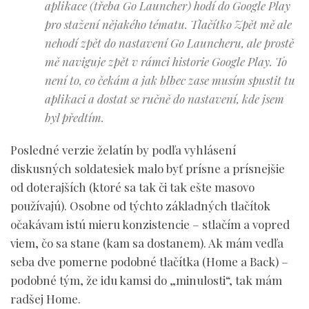
aplikace (třeba Go Launcher) hodí do Google Play
pro stažení nějakého tématu. Tlačítko Zpět mě ale
nehodí zpět do nastavení Go Launcheru, ale prostě
mě naviguje zpět v rámci historie Google Play. To
není to, co čekám a jak blbec zase musím spustit tu
aplikaci a dostat se ručně do nastavení, kde jsem
byl předtím.
Posledné verzie želatín by podľa vyhlásení
diskusných soldatesiek malo byť prísne a prísnejšie
od doterajších (ktoré sa tak či tak ešte masovo
používajú). Osobne od týchto základných tlačítok
očakávam istú mieru konzistencie – stlačím a vopred
viem, čo sa stane (kam sa dostanem). Ak mám vedľa
seba dve pomerne podobné tlačítka (Home a Back) –
podobné tým, že idu kamsi do „minulosti“, tak mám
radšej Home.