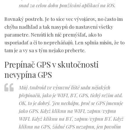
snad za celou dobu používání aplikací na iOS.
Rovnaký postreh. Je to síce vec vývojárov, no často im
chýba nadhľad a tak nasypú do nastavení všetky
parametre. Nenúti ich nič premýšľať, ako to
usporiadať a či to nepreháňajú. Len splnia misiu, že to
tam je a vy sa s tým nejako preberte.
Prepínač GPS v skutočnosti
nevypína GPS
Můj Android ve výsuvné liště sadu nějakých
přepínačů, jako je WIFI, BT, GPS, tichý režim atd.
OK, to je dobrý. Jen nechápu, proč se GPS jmenuje
jako GPS. Když kliknu na WIFI, zapnu/vypnu
WIFI. Když kliknu na BT, zapnu/vypnu BT. Když
kliknu na GPS, žádné GPS nezapnu, jen povolím