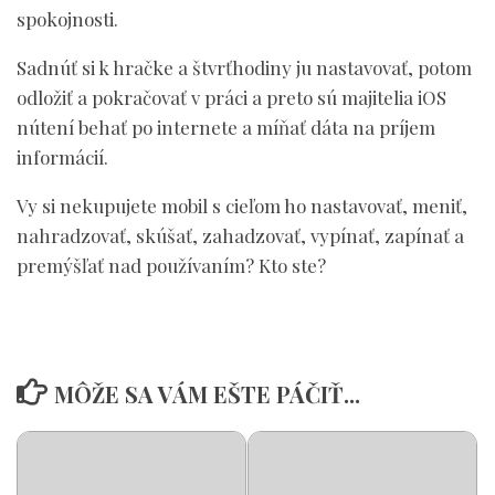
spokojnosti.
Sadnúť si k hračke a štvrťhodiny ju nastavovať, potom
odložiť a pokračovať v práci a preto sú majitelia iOS
nútení behať po internete a míňať dáta na príjem
informácií.
Vy si nekupujete mobil s cieľom ho nastavovať, meniť,
nahradzovať, skúšať, zahadzovať, vypínať, zapínať a
premýšľať nad používaním? Kto ste?
MÔŽE SA VÁM EŠTE PÁČIŤ...