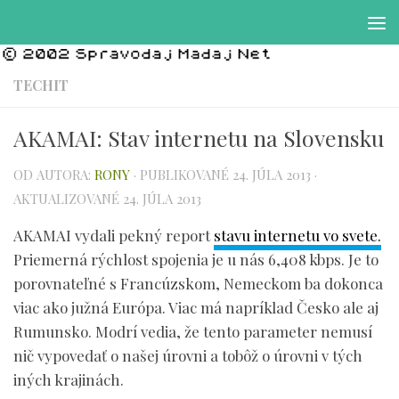
Preskočiť na obsah
TECHIT
AKAMAI: Stav internetu na Slovensku
OD AUTORA:
RONY
· PUBLIKOVANÉ
24. JÚLA 2013
·
AKTUALIZOVANÉ
24. JÚLA 2013
AKAMAI vydali pekný report
stavu internetu vo svete.
Priemerná rýchlost spojenia je u nás 6,408 kbps. Je to
porovnateľné s Francúzskom, Nemeckom ba dokonca
viac ako južná Európa. Viac má napríklad Česko ale aj
Rumunsko. Modrí vedia, že tento parameter nemusí
nič vypovedať o našej úrovni a tobôž o úrovni v tých
iných krajinách.