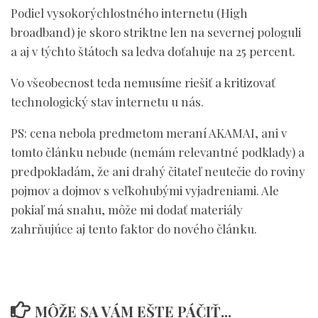
Podiel vysokorýchlostného internetu (High
broadband) je skoro striktne len na severnej pologuli
a aj v týchto štátoch sa ledva doťahuje na 25 percent.
Vo všeobecnost teda nemusíme riešiť a kritizovať
technologický stav internetu u nás.
PS: cena nebola predmetom meraní AKAMAI, ani v
tomto článku nebude (nemám relevantné podklady) a
predpokladám, že ani drahý čitateľ neutečie do roviny
pojmov a dojmov s veľkohubými vyjadreniami. Ale
pokiaľ má snahu, môže mi dodať materiály
zahrňujúce aj tento faktor do nového článku.
MÔŽE SA VÁM EŠTE PÁČIŤ...