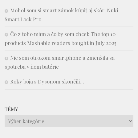
Mohol som si smart zámok kúpiť aj skôr: Nuki
Smart Lock Pro
Čo z toho mám a čo by som chcel: The top 10
products Mashable readers bought in July 2025
Nie som otrokom smartphone a zmenšila sa
spotreba v ňom batérie
Roky boja s Dysonom skončili…
TÉMY
Témy