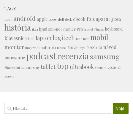
TAGY
android
fotoaparát
ebook
apple
glosa
acer
apps
dell
desk
história
ipad
keyboard
iphone
iPhone13Pro
ikea
irobot
iTunes
mobil
logitech
laptop
klávesnica
kutil
mac mini
monitor
návod
Movie
NAS
motorola
mopovač
mouse
myš
nuki
podcast
recenzia
samsung
panasonic
top
tablet
ultrabook
smart
vysávač
Sharepoint
sony
vacuum
xiaomi
Hľadať: