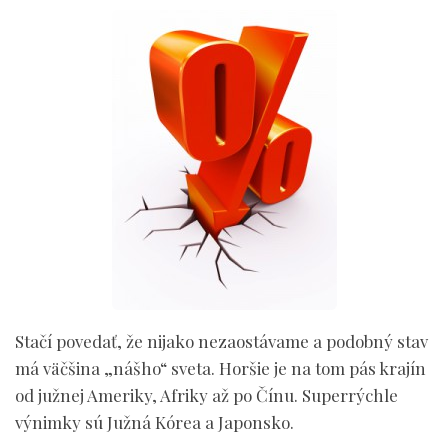
Stačí povedať, že nijako nezaostávame a podobný stav
má väčšina „nášho“ sveta. Horšie je na tom pás krajín
od južnej Ameriky, Afriky až po Čínu. Superrýchle
výnimky sú Južná Kórea a Japonsko.