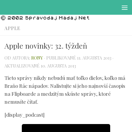
Preskočiť na obsah
APPLE
Apple novinky: 32. týždeň
OD AUTORA:
RONY
· PUBLIKOVANÉ
11. AUGUSTA 2013
·
AKTUALIZOVANÉ
10. AUGUSTA 2013
Tieto správy nikdy nebudú mať toľko dielov, koľko má
Braňo Rác nápadov. Nalistujte si jeho najnovší časopis
na Flipboarde a medzitým skúste správy, ktoré
nemusíte čítať.
[display_podcast]