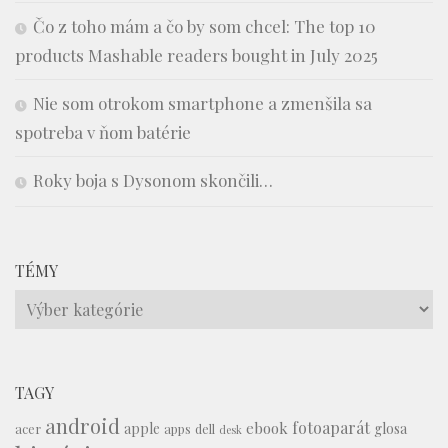
Čo z toho mám a čo by som chcel: The top 10
products Mashable readers bought in July 2025
Nie som otrokom smartphone a zmenšila sa
spotreba v ňom batérie
Roky boja s Dysonom skončili…
TÉMY
Témy
TAGY
android
fotoaparát
ebook
apple
glosa
acer
apps
dell
desk