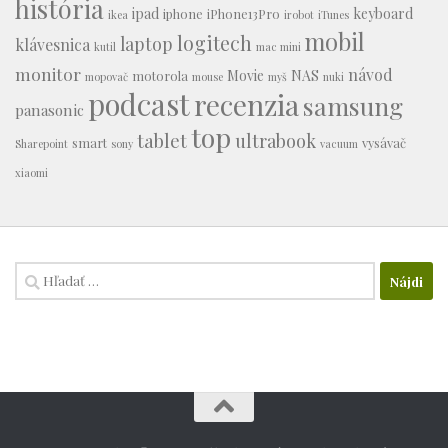
história
ipad
keyboard
iphone
iPhone13Pro
ikea
irobot
iTunes
mobil
logitech
laptop
klávesnica
kutil
mac mini
monitor
návod
Movie
NAS
motorola
mopovač
mouse
myš
nuki
podcast
recenzia
samsung
panasonic
top
tablet
ultrabook
smart
vysávač
Sharepoint
sony
vacuum
xiaomi
Hľadať: