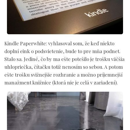
Kindle Paperwhite:
vyhlasoval som, že keď niekto
doplní eink o podsvietenie, bude to pre mňa podnet.
Stalo sa. Jediné, čo by ma ešte potešilo je trošku väčšia
uhlopriečka, čítačku totiž nenosím so sebou. A potom
ešte trošku svižnejšie rozhranie a možno príjemnejší
manažment knižnice (ktorá nie je celá v zariadení).