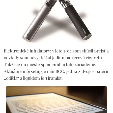
Elektronické inhalátory:
v lete 2011 som skúsil prejsť a
odvtedy som nevyskúšal jedinú papierovú cigaretu.
Takže je na mieste spomenúť aj toto zariadenie.
Aktuálne môj setup je miniBCC, jedna z dvojice batérií
„odišla“ a liquidom je Tiramisu.