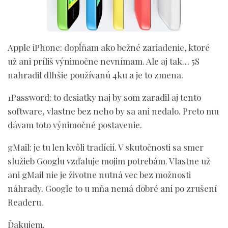
Apple iPhone:
dopĺňam ako bežné zariadenie, ktoré
už ani príliš výnimočne nevnímam. Ale aj tak… 5S
nahradil dlhšie používanú 4ku a je to zmena.
1Password:
to desiatky naj by som zaradil aj tento
software, vlastne bez neho by sa ani nedalo. Preto mu
dávam toto výnimočné postavenie.
gMail:
je tu len kvôli tradícií. V skutočnosti sa smer
služieb Googlu vzďaluje mojim potrebám. Vlastne už
ani gMail nie je životne nutná vec bez možnosti
náhrady. Google to u mňa nemá dobré ani po zrušení
Readeru.
Ďakujem.