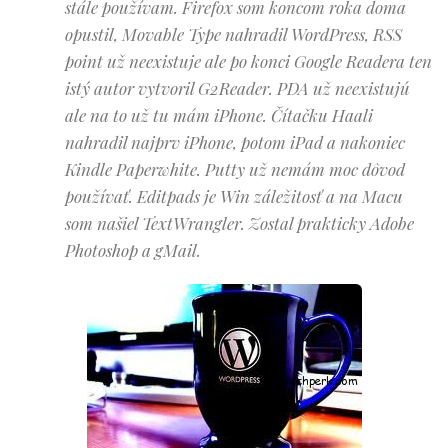
stále používam. Firefox som koncom roka doma
opustil, Movable Type nahradil WordPress, RSS
point už neexistuje ale po konci Google Readera ten
istý autor vytvoril G2Reader. PDA už neexistujú
ale na to už tu mám iPhone. Čítačku Haali
nahradil najprv iPhone, potom iPad a nakoniec
Kindle Paperwhite. Putty už nemám moc dôvod
používať. Editpads je Win záležitosť a na Macu
som našiel TextWrangler. Zostal prakticky Adobe
Photoshop a gMail.