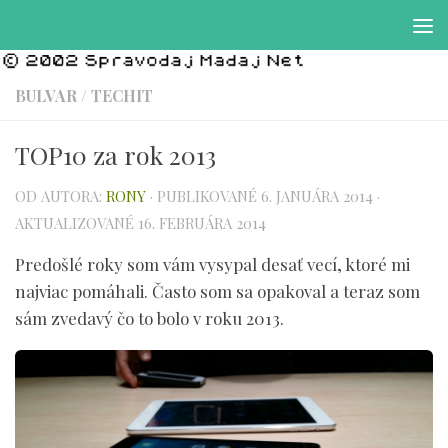
Preskočiť na obsah
BULVAR
/
TECHIT
TOP10 za rok 2013
OD AUTORA:
RONY
· PUBLIKOVANÉ
6. JANUÁRA 2014
·
AKTUALIZOVANÉ
16. FEBRUÁRA 2014
Predošlé roky som vám vysypal desať vecí, ktoré mi
najviac pomáhali. Často som sa opakoval a teraz som
sám zvedavý čo to bolo v roku 2013.