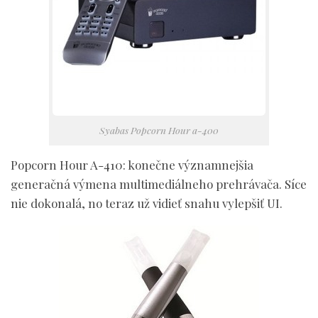
Syabas Popcorn Hour a-400
Popcorn Hour A-410:
konečne významnejšia
generačná výmena multimediálneho prehrávača. Síce
nie dokonalá, no teraz už vidieť snahu vylepšiť UI.