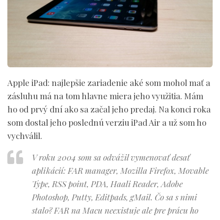
Apple iPad:
najlepšie zariadenie aké som mohol mať a
zásluhu má na tom hlavne miera jeho využitia. Mám
ho od prvý dní ako sa začal jeho predaj. Na konci roka
som dostal jeho poslednú verziu iPad Air a už som ho
vychválil.
V roku 2004 som sa odvážil vymenovať desať
aplikácií: FAR manager, Mozilla Firefox, Movable
Type, RSS point, PDA, Haali Reader, Adobe
Photoshop, Putty, Editpads, gMail. Čo sa s nimi
stalo? FAR na Macu neexistuje ale pre prácu ho