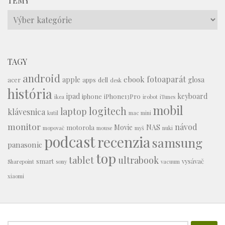
TÉMY
Témy
TAGY
android
fotoaparát
ebook
apple
glosa
acer
apps
dell
desk
história
ipad
keyboard
iphone
iPhone13Pro
ikea
irobot
iTunes
mobil
logitech
laptop
klávesnica
kutil
mac mini
monitor
návod
Movie
NAS
motorola
mopovač
mouse
myš
nuki
podcast
recenzia
samsung
panasonic
top
tablet
ultrabook
smart
vysávač
Sharepoint
sony
vacuum
xiaomi