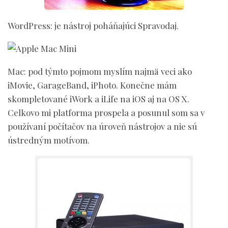
WordPress:
je nástroj poháňajúci Spravodaj.
Mac:
pod týmto pojmom myslím najmä veci ako
iMovie, GarageBand, iPhoto. Konečne mám
skompletované iWork a iLife na iOS aj na OS X.
Celkovo mi platforma prospela a posunul som sa v
používaní počítačov na úroveň nástrojov a nie sú
ústredným motívom.