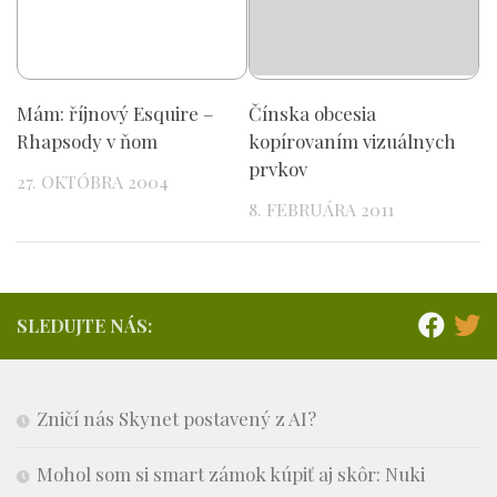
Mám: říjnový Esquire –
Čínska obcesia
Rhapsody v ňom
kopírovaním vizuálnych
prvkov
27. OKTÓBRA 2004
8. FEBRUÁRA 2011
SLEDUJTE NÁS:
Zničí nás Skynet postavený z AI?
Mohol som si smart zámok kúpiť aj skôr: Nuki