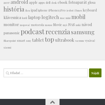
android
fotoaparát
ebook
apple
glosa
acer
apps
dell
desk
história
ipad
keyboard
iphone
iPhone13Pro
ikea
irobot
iTunes
mobil
logitech
laptop
klávesnica
kutil
mac mini
monitor
návod
Movie
NAS
motorola
mopovač
mouse
myš
nuki
podcast
recenzia
samsung
panasonic
top
tablet
ultrabook
smart
vysávač
Sharepoint
sony
vacuum
xiaomi
Hľadať: