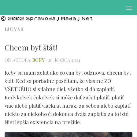
Preskočiť na obsah
BULVAR
Chcem byť štát!
OD AUTORA:
RONY
·
26. MARCA 2014
Keby sa mam zelat ako co cim byt odznova, chcem byt
štát. Keď sa poriadne posčítam, že vlastne ZO
VŠETKÉHO si stiahne diel, všetko si dá zaplatiť.
Kedykoľvek čokoľvek si môže dať začať platiť, platiť
viac alebo platiť viackrat naraz, za sebou alebo zaplatí
niekto za niekoho či dokonca dvaja zaplatia za to isté.
Niet lepšia existencia na prežitie.