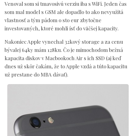
Venoval som si tmavosivú verziu iba s WiFi. Jeden čas
som mal model s GSM ale dopadlo to ako nevyužitá
vlastnosť a tým pádom o sto eur zbytočne
investovaných, ktoré mohli ísť do väčšej kapacity.
Nakoniec Apple vynechal 32kový storage a za cenu
bývalej 64ky mám 128ku. Čo je mimochodom bežná
kapacita diskov v Macbookoch Air s ich SSD (aj keď
dnes už skôr čakám, že to Apple vzdá a túto kapacitu
už prestane do MBA dávať).