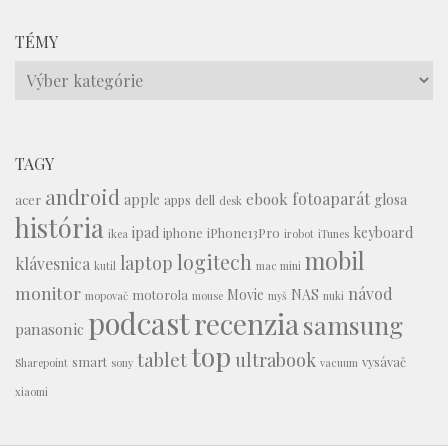
TÉMY
Témy
TAGY
android
fotoaparát
ebook
apple
glosa
acer
apps
dell
desk
história
ipad
keyboard
iphone
iPhone13Pro
ikea
irobot
iTunes
mobil
logitech
laptop
klávesnica
kutil
mac mini
monitor
návod
Movie
NAS
motorola
mopovač
mouse
myš
nuki
podcast
recenzia
samsung
panasonic
top
tablet
ultrabook
smart
vysávač
Sharepoint
sony
vacuum
xiaomi