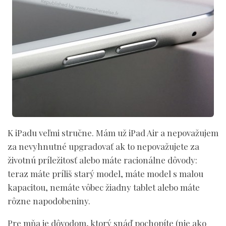
K iPadu veľmi stručne. Mám už iPad Air a nepovažujem
za nevyhnutné upgradovať ak to nepovažujete za
životnú príležitosť alebo máte racionálne dôvody:
teraz máte príliš starý model, máte model s malou
kapacitou, nemáte vôbec žiadny tablet alebo máte
rôzne napodobeniny.
Pre mňa je dôvodom, ktorý snáď pochopíte (nie ako