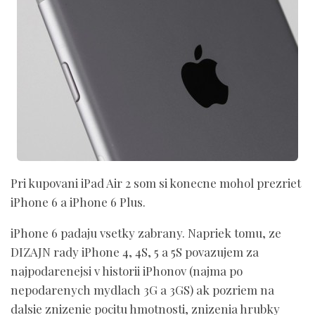
Pri kupovani iPad Air 2 som si konecne mohol prezriet
iPhone 6 a iPhone 6 Plus.
iPhone 6 padaju vsetky zabrany. Napriek tomu, ze
DIZAJN rady iPhone 4, 4S, 5 a 5S povazujem za
najpodarenejsi v historii iPhonov (najma po
nepodarenych mydlach 3G a 3GS) ak pozriem na
dalsie znizenie pocitu hmotnosti, znizenia hrubky