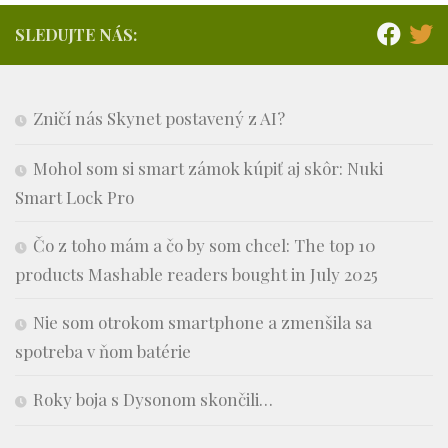
SLEDUJTE NÁS:
Zničí nás Skynet postavený z AI?
Mohol som si smart zámok kúpiť aj skôr: Nuki
Smart Lock Pro
Čo z toho mám a čo by som chcel: The top 10
products Mashable readers bought in July 2025
Nie som otrokom smartphone a zmenšila sa
spotreba v ňom batérie
Roky boja s Dysonom skončili…