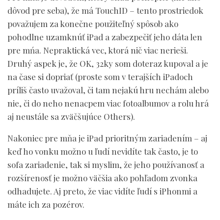
dôvod pre seba), že má TouchID – tento prostriedok
považujem za konečne použiteľný spôsob ako
pohodlne uzamknúť iPad a zabezpečiť jeho dáta len
pre mńa. Nepraktická vec, ktorá nič viac nerieši.
Druhý aspek je, že OK, 32ky som doteraz kupoval a je
na čase si dopriať (proste som v terajších iPadoch
príliš často uvažoval, či tam nejakú hru nechám alebo
nie, či do neho nenacpem viac fotoalbumov a rolu hrá
aj neustále sa zväčšujúce Others).
Nakoniec pre mňa je iPad prioritným zariadením – aj
keď ho vonku možno u ľudí nevidíte tak často, je to
sofa zariadenie, tak si myslim, že jeho používanosť a
rozšírenosť je možno väčšia ako pohľadom zvonka
odhadujete. Aj preto, že viac vidíte ľudí s iPhonmi a
máte ich za pozérov.