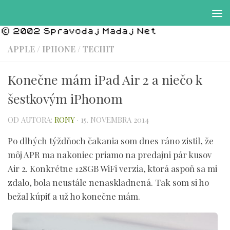
Preskočiť na obsah
APPLE
/
IPHONE
/
TECHIT
Konečne mám iPad Air 2 a niečo k
šestkovým iPhonom
OD AUTORA:
RONY
·
15. NOVEMBRA 2014
Po dlhých týždňoch čakania som dnes ráno zistil, že
môj APR ma nakoniec priamo na predajni pár kusov
Air 2. Konkrétne 128GB WiFi verzia, ktorá aspoň sa mi
zdalo, bola neustále nenaskladnená. Tak som si ho
bežal kúpiť a už ho konečne mám.