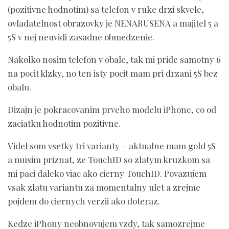
(pozitivne hodnotim) sa telefon v ruke drzi skvele,
ovladatelnost obrazovky je NENARUSENA a majitel 5 a
5S v nej neuvidi zasadne obmedzenie.
Nakolko nosim telefon v obale, tak mi pride samotny 6
na pocit klzky, no ten isty pocit mam pri drzani 5S bez
obalu.
Dizajn je pokracovanim prveho modelu iPhone, co od
zaciatku hodnotim pozitivne.
Videl som vsetky tri varianty – aktualne mam gold 5S
a musim priznat, ze TouchID so zlatym kruzkom sa
mi paci daleko viac ako cierny TouchID. Povazujem
vsak zlatu variantu za momentalny ulet a zrejme
pojdem do ciernych verzii ako doteraz.
Kedze iPhony neobnovujem vzdy, tak samozrejme