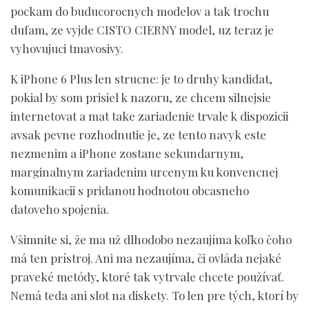
pockam do buducorocnych modelov a tak trochu
dufam, ze vyjde CISTO CIERNY model, uz teraz je
vyhovujuci tmavosivy.
K iPhone 6 Plus len strucne: je to druhy kandidat,
pokial by som prisiel k nazoru, ze chcem silnejsie
internetovat a mat take zariadenie trvale k dispozicii
avsak pevne rozhodnutie je, ze tento navyk este
nezmenim a iPhone zostane sekundarnym,
marginalnym zariadenim urcenym ku konvencnej
komunikacii s pridanou hodnotou obcasneho
datoveho spojenia.
Všimnite si, že ma už dlhodobo nezaujíma koľko čoho
má ten prístroj. Ani ma nezaujíma, či ovláda nejaké
praveké metódy, ktoré tak vytrvale chcete používať.
Nemá teda ani slot na diskety. To len pre tých, ktorí by