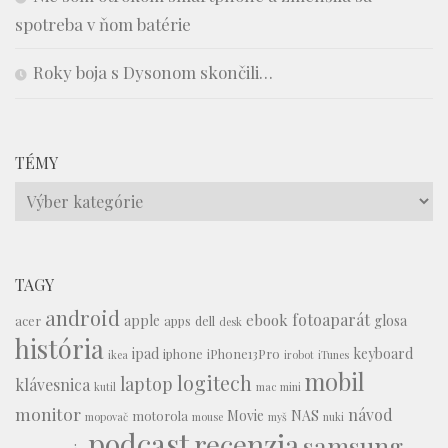
spotreba v ňom batérie
Roky boja s Dysonom skončili…
TÉMY
Témy
TAGY
android
fotoaparát
ebook
apple
glosa
acer
apps
dell
desk
história
ipad
keyboard
iphone
iPhone13Pro
ikea
irobot
iTunes
mobil
logitech
laptop
klávesnica
kutil
mac mini
monitor
návod
Movie
NAS
motorola
mopovač
mouse
myš
nuki
podcast
recenzia
samsung