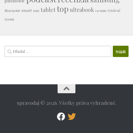
panasonic
top
tablet
ultrabook
smart
vysávač
Sharepoint
sony
vacuum
xiaomi
Hľadať:
spravodaj © 2026. Všetky práva vyhradené.