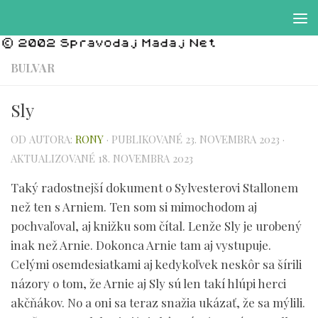
Preskočiť na obsah
BULVAR
Sly
OD AUTORA:
RONY
· PUBLIKOVANÉ
23. NOVEMBRA 2023
·
AKTUALIZOVANÉ
18. NOVEMBRA 2023
Taký radostnejší dokument o Sylvesterovi Stallonem
než ten s Arniem. Ten som si mimochodom aj
pochvaľoval, aj knižku som čítal. Lenže Sly je urobený
inak než Arnie. Dokonca Arnie tam aj vystupuje.
Celými osemdesiatkami aj kedykoľvek neskôr sa šírili
názory o tom, že Arnie aj Sly sú len takí hlúpi herci
akčňákov. No a oni sa teraz snažia ukázať, že sa mýlili.