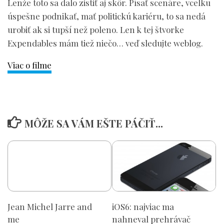
Lenže toto sa dalo zistiť aj skôr. Písať scenáre, vcelku
úspešne podnikať, mať politickú kariéru, to sa nedá
urobiť ak si tupší než poleno. Len k tej štvorke
Expendables mám tiež niečo… veď sledujte weblog.
Viac o filme
MÔŽE SA VÁM EŠTE PÁČIŤ...
Jean Michel Jarre and
iOS6: najviac ma
me
nahneval prehrávač