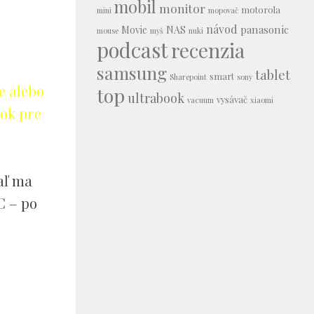
mobil
monitor
motorola
mini
mopovač
návod
panasonic
Movie
NAS
mouse
myš
nuki
podcast
recenzia
samsung
tablet
smart
Sharepoint
sony
e alebo
top
ultrabook
vysávač
vacuum
xiaomi
nok pre
aľ ma
C – po