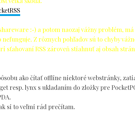
osť veľká škoda.
cketRSS
 to shareware :-) a potom naozaj vážny problém, má
to nefunguje. Z rôznych pohľadov sú to chyby vážn
ri sťahovaní RSS zároveň stiahnuť aj obsah strá
obu ako čítať offline niektoré webstránky, zati
t resp. lynx s ukladaním do zložky pre PocketP
PDA.
ak si to veľmi rád prečítam.