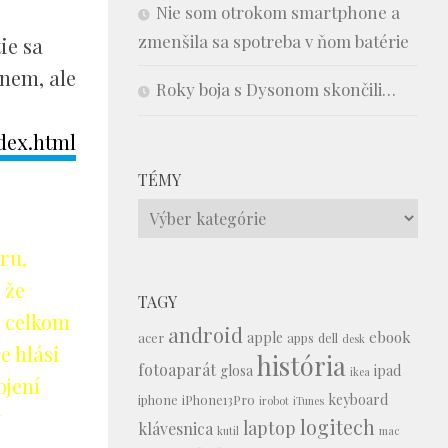
Nie som otrokom smartphone a
zmenšila sa spotreba v ňom batérie
ie sa
nem, ale
Roky boja s Dysonom skončili…
dex.html
TÉMY
Témy
ru,
 že
TAGY
o celkom
android
ebook
apple
acer
apps
dell
desk
e hlási
história
fotoaparát
glosa
ipad
ikea
ojení
keyboard
iphone
iPhone13Pro
irobot
iTunes
logitech
laptop
klávesnica
kutil
mac