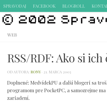
SPRAVODAJ
FACEBOOK
BLOGROLL
KONTA
Preskočiť na obsah
WEB
RSS/RDF: Ako si ich 
OD AUTORA:
RONY
·
21. MARCA 2003
Doplnené:
MedvídekPU a ďalší blogeri sa troš
programom pre PocketPC, a samozrejme ma na
zariadení.