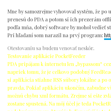
Mne by samozrejme vyhovoval systém, že po ul
prenesú do PDA a potom si ich prezerám offl
podľa mňa, dobrý software by mohol vedieť sti
Pri hľadaní som narazil na prvý program:
ht
Otestovaniu sa budem venovať neskôr.
Testovanie aplikácie PocketFeeder
PDA pripájam k internetu len „bypassom“ cez 
napriek tomu, že je celkovo podobný FeedRea
si aplikácia stiahne RSS súbory lokálne a po 
pravda. Pokiaľ aplikáciu ukončím, zabudne vše
možnú chybu xml formátu. Zrejme si ešte zvl
zostane spustená. Na môj účel je teda Pocket