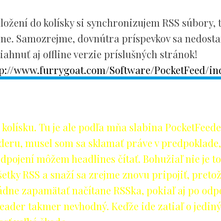
ožení do kolísky si synchronizujem RSS súbory, t
ine. Samozrejme, dovnútra príspevkov sa nedosta
ahnuť aj offline verzie príslušných stránok!
tp://www.furrygoat.com/Software/PocketFeed/in
kolísku. Tu je ale podľa mňa slabina PocketFeede
deru, musel som sa sklamať práve v predpoklade,
odpojení môžem headlines čítať. Bohužiaľ nie je t
tky RSS a snaží sa zrejme znovu pripojiť, pretož
ádne zapamätať načítane RSSka, pokiaľ aj po odp
Reader takmer nevhodný. Keďže ide zatiaľ o jediný