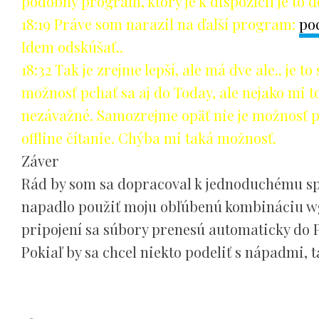
podobný program, ktorý je k dispozícií je to d
18:19 Práve som narazil na ďalší program:
po
Idem odskúšať..
18:32 Tak je zrejme lepší, ale má dve ale.. je
možnosť pchať sa aj do Today, ale nejako mi 
nezávažné. Samozrejme opäť nie je možnosť p
offline čítanie. Chýba mi taká možnosť.
Záver
Rád by som sa dopracoval k jednoduchému spôs
napadlo použiť moju obľúbenú kombináciu wge
pripojení sa súbory prenesú automaticky do 
Pokiaľ by sa chcel niekto podeliť s nápadmi, t