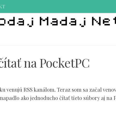
KT
čítať na PocketPC
ku venujú RSS kanálom. Teraz som sa začal veno
padlo ako jednoducho čítať tieto súbory aj na