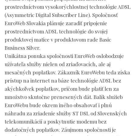
prostredníctvom vysokorýchlostnej technológie ADSL
(Asymmetric Digital Subscriber Line). Spoločnosť
EuroWeb Slovakia plánuje zaradiť pripojenie
prostredníctvom ADSL technológie do svojej
produktovej matice v produktovom rade Basic
Business Silver.
Unikátna ponuka spoločnosti EuroWeb oslobodzuje
užívateľa služby nielen od zriaďovacích, ale aj
mesačných poplatkov. Zákazník EuroWebu teda získa
prístup na internet na báze technológie ADSL bez
akýchkoľvek poplatkov, pričom bude platiť len za
množstvo skutočne prenesených dát. Balík služieb
EuroWebu bude okrem iného obsahovať i plnú
náhradu za zriadenie služby ST DSL od Slovenských
telekomunikácií a poskytnutie modemu bez
dodatočných poplatkov. Záujmom spoločnosti je