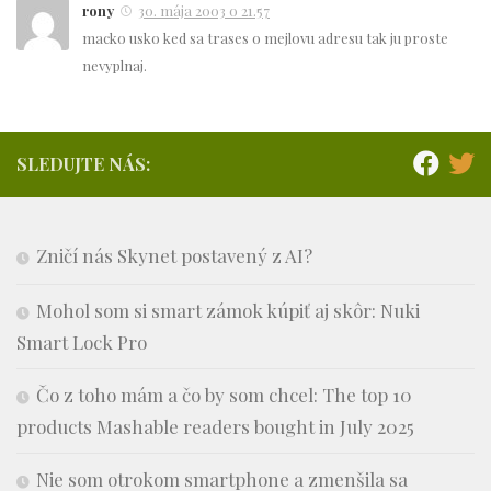
rony
30. mája 2003 o 21.57
macko usko ked sa trases o mejlovu adresu tak ju proste
nevyplnaj.
SLEDUJTE NÁS:
Zničí nás Skynet postavený z AI?
Mohol som si smart zámok kúpiť aj skôr: Nuki
Smart Lock Pro
Čo z toho mám a čo by som chcel: The top 10
products Mashable readers bought in July 2025
Nie som otrokom smartphone a zmenšila sa