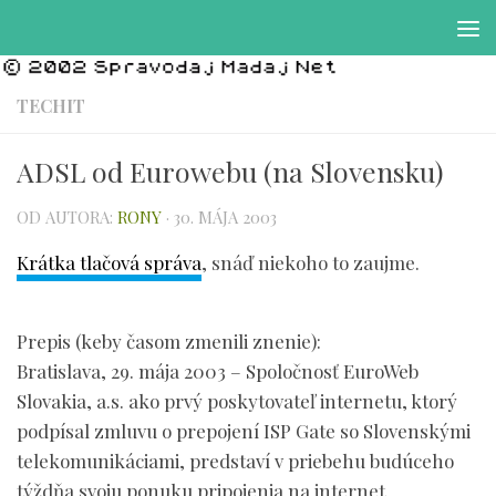
Preskočiť na obsah
TECHIT
ADSL od Eurowebu (na Slovensku)
OD AUTORA:
RONY
·
30. MÁJA 2003
Krátka tlačová správa
, snáď niekoho to zaujme.
Prepis (keby časom zmenili znenie):
Bratislava, 29. mája 2003 – Spoločnosť EuroWeb
Slovakia, a.s. ako prvý poskytovateľ internetu, ktorý
podpísal zmluvu o prepojení ISP Gate so Slovenskými
telekomunikáciami, predstaví v priebehu budúceho
týždňa svoju ponuku pripojenia na internet