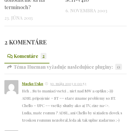
termínoch?
6. NOVEMBRA 2003
23. JÚNA 2013
2 KOMENTÁRE
Komentáre
2
Téma Hueman vyžaduje nasledujúce pluginy:
0
Macko Usko
30. mája 2003 o 00.53
Heh .. Su to maniaci vsetci .. niet nad MW a optiku ;-)))
ADSL pripojenie = ST == stare zname problemy so ST.
Chello = UPC == vsetky sluzby ako aj TV, cize na<>.
Ludia, mate rozum ? ADSL, ani Chello by si ziaden clovek s
troskou rozumu nezobral, leda ak tak uplne zadarmo ;-)