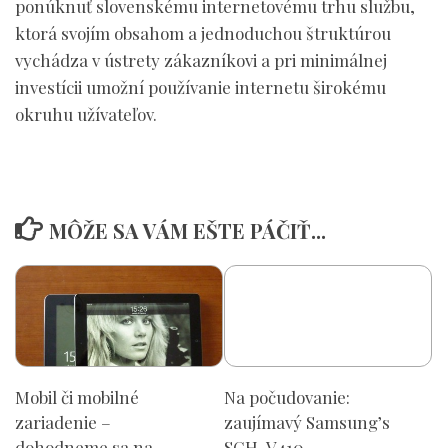
ponúknuť slovenskému internetovému trhu službu,
ktorá svojím obsahom a jednoduchou štruktúrou
vychádza v ústrety zákazníkovi a pri minimálnej
investícii umožní používanie internetu širokému
okruhu užívateľov.
MÔŽE SA VÁM EŠTE PÁČIŤ...
Mobil či mobilné
Na počudovanie:
zariadenie –
zaujímavý Samsung’s
dohodneme sa na
SCH-V410