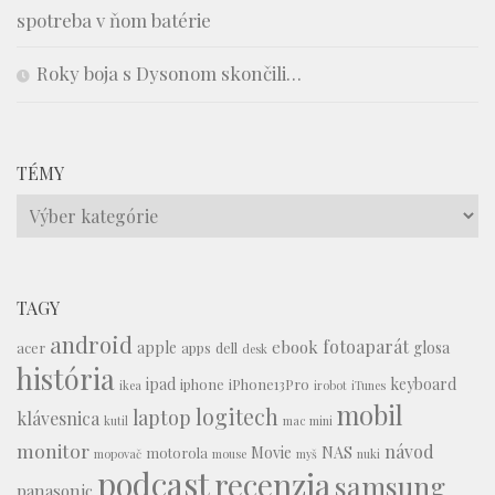
spotreba v ňom batérie
Roky boja s Dysonom skončili…
TÉMY
Témy
TAGY
android
fotoaparát
ebook
apple
glosa
acer
apps
dell
desk
história
ipad
keyboard
iphone
iPhone13Pro
ikea
irobot
iTunes
mobil
logitech
laptop
klávesnica
kutil
mac mini
monitor
návod
Movie
NAS
motorola
mopovač
mouse
myš
nuki
podcast
recenzia
samsung
panasonic