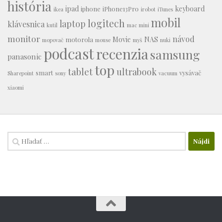
história
ipad
keyboard
iphone
iPhone13Pro
ikea
irobot
iTunes
mobil
logitech
laptop
klávesnica
kutil
mac mini
monitor
návod
Movie
NAS
motorola
mopovač
mouse
myš
nuki
podcast
recenzia
samsung
panasonic
top
tablet
ultrabook
smart
vysávač
Sharepoint
sony
vacuum
xiaomi
Hľadať: