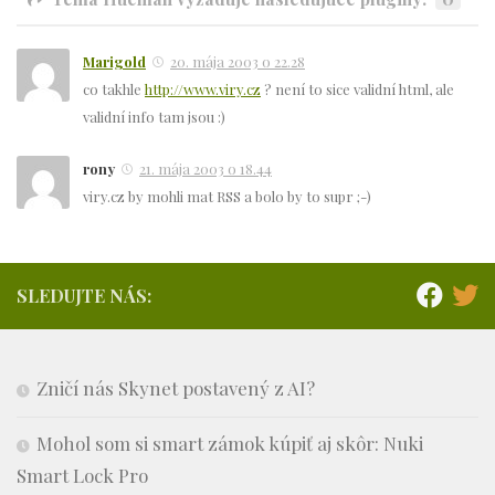
Marigold
20. mája 2003 o 22.28
co takhle
http://www.viry.cz
? není to sice validní html, ale
validní info tam jsou :)
rony
21. mája 2003 o 18.44
viry.cz by mohli mat RSS a bolo by to supr ;-)
SLEDUJTE NÁS:
Zničí nás Skynet postavený z AI?
Mohol som si smart zámok kúpiť aj skôr: Nuki
Smart Lock Pro