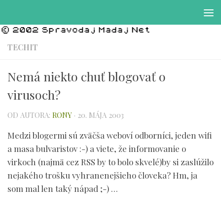
Preskočiť na obsah
TECHIT
Nemá niekto chuť blogovať o
virusoch?
OD AUTORA:
RONY
·
20. MÁJA 2003
Medzi blogermi sú zväčša weboví odborníci, jeden wifi
a masa bulvaristov :-) a viete, že informovanie o
virkoch (najmä cez RSS by to bolo skvelé)by si zaslúžilo
nejakého trošku vyhranenejšieho človeka? Hm, ja
som mal len taký nápad ;-) …