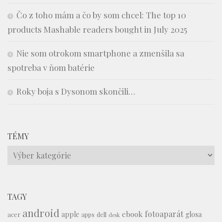
Čo z toho mám a čo by som chcel: The top 10
products Mashable readers bought in July 2025
Nie som otrokom smartphone a zmenšila sa
spotreba v ňom batérie
Roky boja s Dysonom skončili…
TÉMY
Témy
TAGY
android
fotoaparát
ebook
apple
glosa
acer
apps
dell
desk