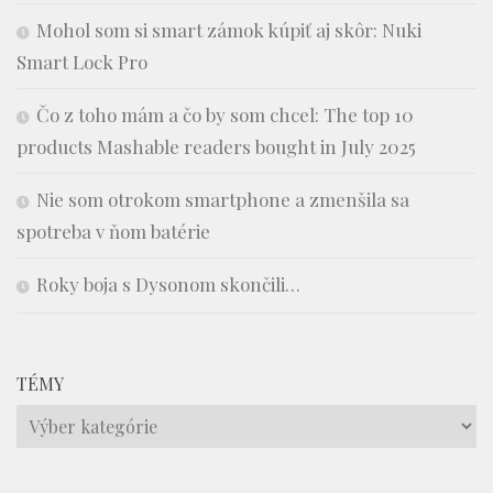
Mohol som si smart zámok kúpiť aj skôr: Nuki
Smart Lock Pro
Čo z toho mám a čo by som chcel: The top 10
products Mashable readers bought in July 2025
Nie som otrokom smartphone a zmenšila sa
spotreba v ňom batérie
Roky boja s Dysonom skončili…
TÉMY
Témy