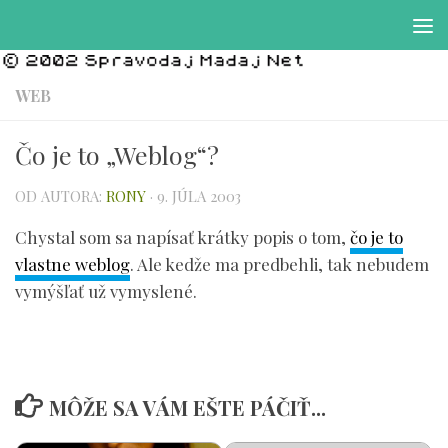
Preskočiť na obsah
WEB
Čo je to „Weblog“?
OD AUTORA:
RONY
·
9. JÚLA 2003
Chystal som sa napísať krátky popis o tom,
čo je to
vlastne weblog
. Ale kedže ma predbehli, tak nebudem
vymýšľať už vymyslené.
MÔŽE SA VÁM EŠTE PÁČIŤ...