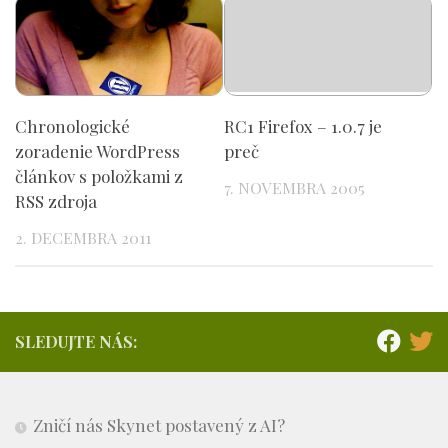
Chronologické
RC1 Firefox – 1.0.7 je
zoradenie WordPress
preč
článkov s položkami z
7. NOVEMBRA 2005
RSS zdroja
2. DECEMBRA 2011
SLEDUJTE NÁS:
Zničí nás Skynet postavený z AI?