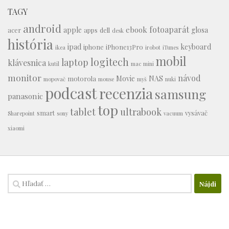
TAGY
android
fotoaparát
ebook
apple
glosa
acer
apps
dell
desk
história
ipad
keyboard
iphone
iPhone13Pro
ikea
irobot
iTunes
mobil
logitech
laptop
klávesnica
kutil
mac mini
monitor
návod
Movie
NAS
motorola
mopovač
mouse
myš
nuki
podcast
recenzia
samsung
panasonic
top
tablet
ultrabook
smart
vysávač
Sharepoint
sony
vacuum
xiaomi
Hľadať: