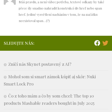
Máš pravdu, a není vůbec potřeba, textové odkazy by také
přece šly snadno nahradit konstrukcí div href nebo span
href. Jediné vysvětlení nacházím v tom, že na začátku
neexistoval span…(?)
SLEDUJTE NÁS:
Zničí nás Skynet postavený z AI?
Mohol som si smart zámok kúpiť aj skôr: Nuki
Smart Lock Pro
Čo z toho mám a čo by som chcel: The top 10
products Mashable readers bought in July 2025