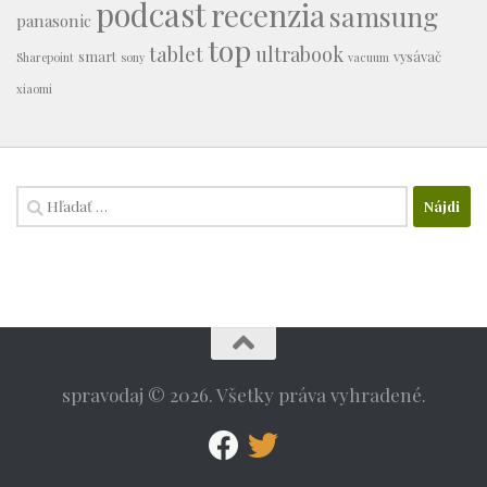
podcast
recenzia
samsung
panasonic
top
tablet
ultrabook
smart
vysávač
Sharepoint
sony
vacuum
xiaomi
Hľadať:
spravodaj © 2026. Všetky práva vyhradené.