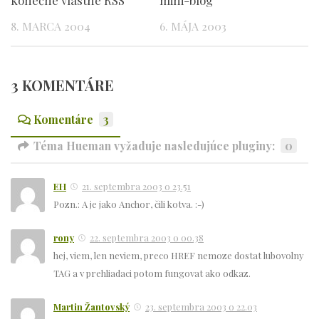
8. MARCA 2004
6. MÁJA 2003
3 KOMENTÁRE
Komentáre
3
Téma Hueman vyžaduje nasledujúce pluginy:
0
EH
21. septembra 2003 o 23.51
Pozn.: A je jako Anchor, čili kotva. :-)
rony
22. septembra 2003 o 00.38
hej, viem, len neviem, preco HREF nemoze dostat lubovolny
TAG a v prehliadaci potom fungovat ako odkaz.
Martin Žantovský
23. septembra 2003 o 22.03