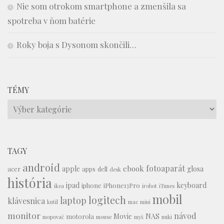
Nie som otrokom smartphone a zmenšila sa
spotreba v ňom batérie
Roky boja s Dysonom skončili…
TÉMY
Témy
TAGY
android
fotoaparát
ebook
apple
glosa
acer
apps
dell
desk
história
ipad
keyboard
iphone
iPhone13Pro
ikea
irobot
iTunes
mobil
logitech
laptop
klávesnica
kutil
mac mini
monitor
návod
Movie
NAS
motorola
mopovač
mouse
myš
nuki