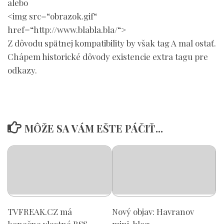
alebo
<img src=“obrazok.gif“
href=“http://www.blabla.bla/“>
Z dôvodu spätnej kompatibility by však tag A mal ostať.
Chápem historické dôvody existencie extra tagu pre
odkazy.
MÔŽE SA VÁM EŠTE PÁČIŤ...
TVFREAK.CZ má
Nový objav: Havranov
konečne vlastné RSS
mini-blog