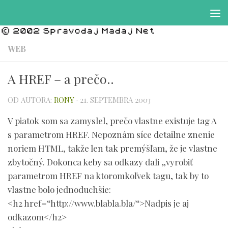
Preskočiť na obsah
WEB
A HREF – a prečo..
OD AUTORA:
RONY
·
21. SEPTEMBRA 2003
V piatok som sa zamyslel, prečo vlastne existuje tag A
s parametrom HREF. Nepoznám síce detailne znenie
noriem HTML, takže len tak premýšľam, že je vlastne
zbytočný. Dokonca keby sa odkazy dali „vyrobiť
parametrom HREF na ktoromkoľvek tagu, tak by to
vlastne bolo jednoduchšie:
<h2 href=“http://www.blabla.bla/“>Nadpis je aj
odkazom</h2>