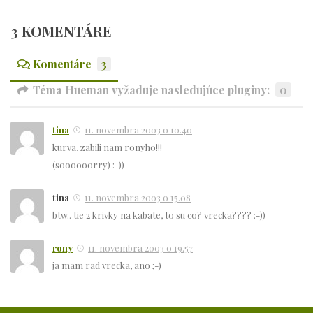
3 KOMENTÁRE
Komentáre
3
Téma Hueman vyžaduje nasledujúce pluginy:
0
tina
11. novembra 2003 o 10.40
kurva, zabili nam ronyho!!!
(soooooorry) :-))
tina
11. novembra 2003 o 15.08
btw.. tie 2 krivky na kabate, to su co? vrecka???? :-))
rony
11. novembra 2003 o 19.57
ja mam rad vrecka, ano ;-)