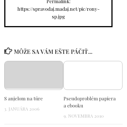
Permalink:
https://spravodaj.madaj.net/pic/rony-
sp.jpg
MÔŽE SA VÁM EŠTE PÁČIŤ...
S anjelom na túre
Pseudoproblém papiera
a ebooku
3. JANUÁRA 2006
9. NOVEMBRA 2010