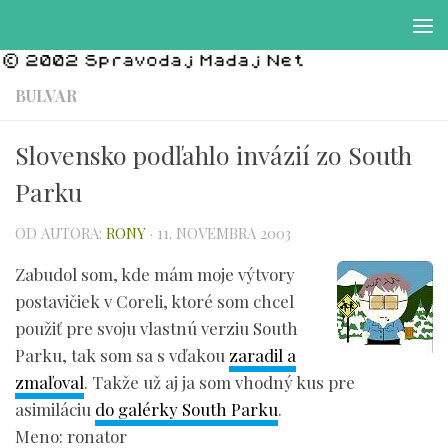
Preskočiť na obsah
BULVAR
Slovensko podľahlo invázií zo South
Parku
OD AUTORA:
RONY
·
11. NOVEMBRA 2003
Zabudol som, kde mám moje výtvory
postavičiek v Coreli, ktoré som chcel
použiť pre svoju vlastnú verziu South
Parku, tak som sa s vďakou
zaradil a
zmaľoval
. Takže už aj ja som vhodný kus pre
asimiláciu
do galérky South Parku
.
Meno: ronator