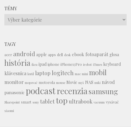
TÉMY
Témy
TAGY
android
fotoaparát
ebook
apple
glosa
acer
apps
dell
desk
história
ipad
keyboard
iphone
iPhone13Pro
ikea
irobot
iTunes
mobil
logitech
laptop
klávesnica
kutil
mac mini
monitor
návod
Movie
NAS
motorola
mopovač
mouse
myš
nuki
podcast
recenzia
samsung
panasonic
top
tablet
ultrabook
smart
vysávač
Sharepoint
sony
vacuum
xiaomi