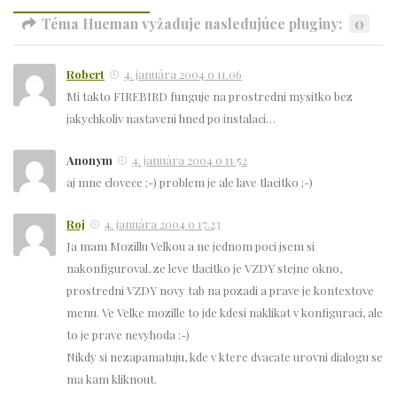
Téma Hueman vyžaduje nasledujúce pluginy:
0
Robert
4. januára 2004 o 11.06
Mi takto FIREBIRD funguje na prostredni mysitko bez
jakychkoliv nastaveni hned po instalaci…
Anonym
4. januára 2004 o 11.52
aj mne clovece ;-) problem je ale lave tlacitko ;-)
Roj
4. januára 2004 o 17.23
Ja mam Mozillu Velkou a ne jednom poci jsem si
nakonfiguroval, ze leve tlacitko je VZDY stejne okno,
prostredni VZDY novy tab na pozadi a prave je kontextove
menu. Ve Velke mozille to jde kdesi naklikat v konfiguraci, ale
to je prave nevyhoda :-)
Nikdy si nezapamatuju, kde v ktere dvacate urovni dialogu se
ma kam kliknout.