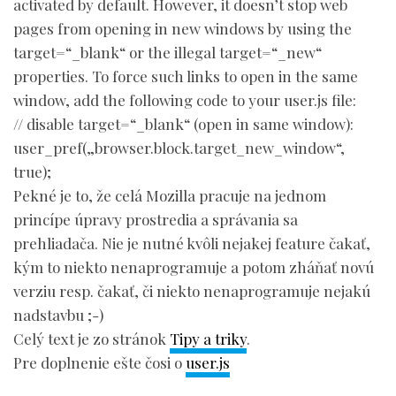
activated by default. However, it doesn’t stop web
pages from opening in new windows by using the
target=“_blank“ or the illegal target=“_new“
properties. To force such links to open in the same
window, add the following code to your user.js file:
// disable target=“_blank“ (open in same window):
user_pref(„browser.block.target_new_window“,
true);
Pekné je to, že celá Mozilla pracuje na jednom
princípe úpravy prostredia a správania sa
prehliadača. Nie je nutné kvôli nejakej feature čakať,
kým to niekto nenaprogramuje a potom zháňať novú
verziu resp. čakať, či niekto nenaprogramuje nejakú
nadstavbu ;-)
Celý text je zo stránok
Tipy a triky
.
Pre doplnenie ešte čosi o
user.js