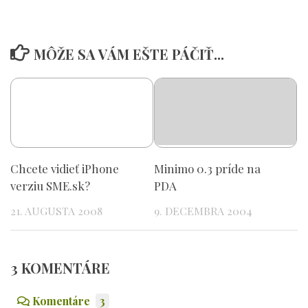
MÔŽE SA VÁM EŠTE PÁČIŤ...
Chcete vidieť iPhone
Minimo 0.3 príde na
verziu SME.sk?
PDA
21. AUGUSTA 2008
9. DECEMBRA 2004
3 KOMENTÁRE
Komentáre
3