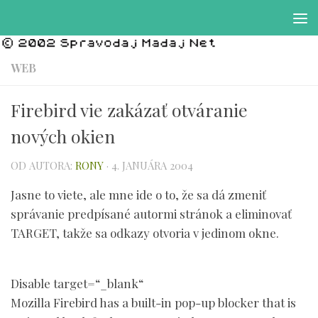
Preskočiť na obsah
WEB
Firebird vie zakázať otváranie
nových okien
OD AUTORA:
RONY
·
4. JANUÁRA 2004
Jasne to viete, ale mne ide o to, že sa dá zmeniť
správanie predpísané autormi stránok a eliminovať
TARGET, takže sa odkazy otvoria v jedinom okne.
Disable target=“_blank“
Mozilla Firebird has a built-in pop-up blocker that is