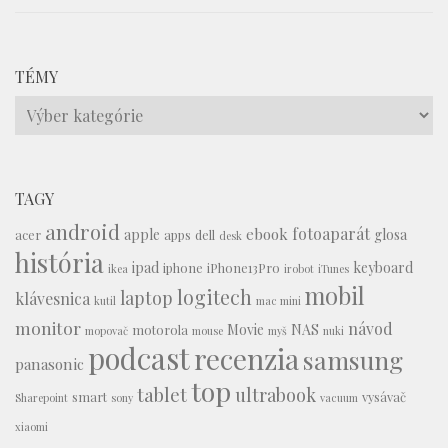
TÉMY
Témy
TAGY
android
fotoaparát
ebook
apple
glosa
acer
apps
dell
desk
história
ipad
keyboard
iphone
iPhone13Pro
ikea
irobot
iTunes
mobil
logitech
laptop
klávesnica
kutil
mac mini
monitor
návod
Movie
NAS
motorola
mopovač
mouse
myš
nuki
podcast
recenzia
samsung
panasonic
top
tablet
ultrabook
smart
vysávač
Sharepoint
sony
vacuum
xiaomi