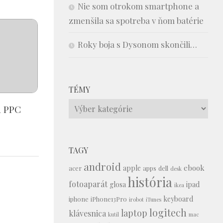
Nie som otrokom smartphone a
zmenšila sa spotreba v ňom batérie
Roky boja s Dysonom skončili…
TÉMY
Témy
a PPC
TAGY
android
ebook
apple
acer
apps
dell
desk
história
fotoaparát
glosa
ipad
ikea
keyboard
iphone
iPhone13Pro
irobot
iTunes
logitech
laptop
klávesnica
kutil
mac