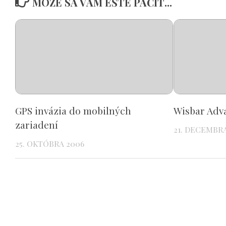
MÔŽE SA VÁM EŠTE PÁČIŤ...
GPS invázia do mobilných
Wisbar Adva
zariadení
21. DECEMBR
25. OKTÓBRA 2006