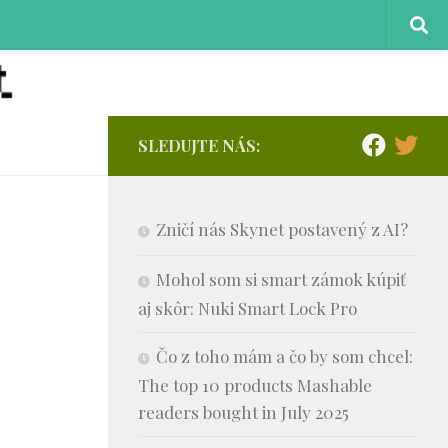
SLEDUJTE NÁS:
Zničí nás Skynet postavený z AI?
Mohol som si smart zámok kúpiť
aj skôr: Nuki Smart Lock Pro
Čo z toho mám a čo by som chcel:
The top 10 products Mashable
readers bought in July 2025