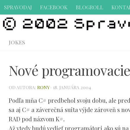
SPRAVODAJ
FACEBOOK
BLOGROLL
KONTA
Preskočiť na obsah
JOKES
Nové programovacie 
OD AUTORA:
RONY
·
18. JANUÁRA 2004
Podľa mňa C# predbehol svoju dobu, ale pred
sa aj C# a záverečná suita výjde zároveň s 
RAD pod názvom K#.
Až vtedy budú vedieť programátori ako sú n