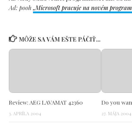
Ad: pooh
„Microsoft pracuje na novém program
MÔŽE SA VÁM EŠTE PÁČIŤ...
Review: AEG LAVAMAT 42360
Do you wan
3. APRÍLA 2004
27. MÁJA 2004