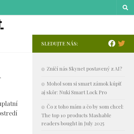
SLEDUJTE NÁS:
u
Zničí nás Skynet postavený z AI?
Mohol som si smart zámok kúpiť
aj skôr: Nuki Smart Lock Pro
uplatní
Čo z toho mám a čo by som chcel:
ostredí
The top 10 products Mashable
readers bought in July 2025