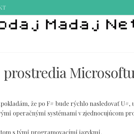
KT
prostredia Microsoft
pokladám, že po F# bude rýchlo nasledovať U#, 
novými operačnými systémami v zjednocujúcom pr
a tom s tými programovacími jazykmi.