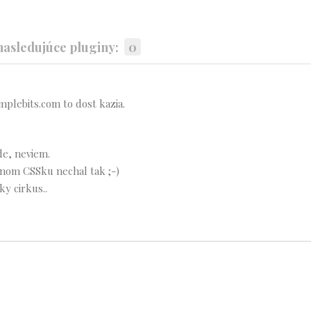
asledujúce pluginy:
0
mplebits.com to dost kazia.
de, neviem.
nnom CSSku nechal tak ;-)
ky cirkus..