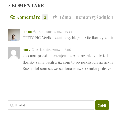
2 KOMENTÁRE
Komentáre
2
Téma Hueman vyžaduje n
johno
18. januára 2004 o 15.49
OFFTOPIC: Vcelku zaujimavy blog ale tie ikonky zo si
rony
18. januára 2004 o 16.06
ano mas pravdu. pracujem na zmene, ale kedy to bu
Ikonky sa mi pacili a uz som to po pokusoch na nevi
Rozhodol som sa, ze sablona je uz vo vnutri prilis vel
Hľadať: