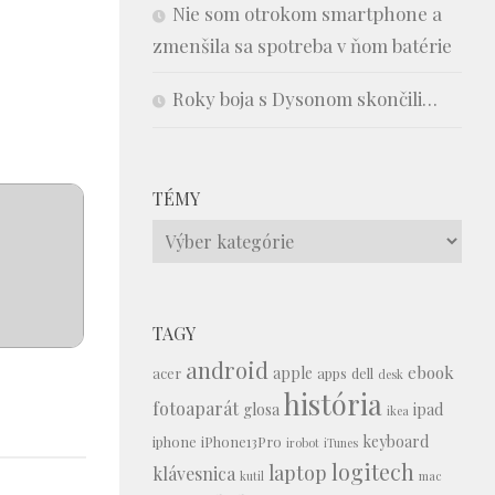
Nie som otrokom smartphone a
zmenšila sa spotreba v ňom batérie
Roky boja s Dysonom skončili…
TÉMY
Témy
TAGY
android
ebook
apple
acer
apps
dell
desk
história
fotoaparát
glosa
ipad
ikea
keyboard
iphone
iPhone13Pro
irobot
iTunes
logitech
laptop
klávesnica
kutil
mac