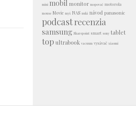
mobil
monitor
motorola
mini
mopovač
návod
panasonic
Movie
NAS
mouse
myš
nuki
podcast
recenzia
samsung
tablet
smart
Sharepoint
sony
top
ultrabook
vysávač
vacuum
xiaomi