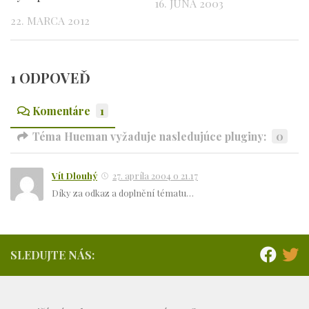
16. JÚNA 2003
22. MARCA 2012
1 ODPOVEĎ
Komentáre
1
Téma Hueman vyžaduje nasledujúce pluginy:
0
Vít Dlouhý
27. apríla 2004 o 21.17
Díky za odkaz a doplnění tématu…
SLEDUJTE NÁS: