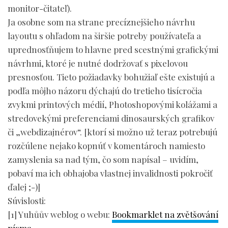
monitor-čitateľ).
Ja osobne som na strane precíznejšieho návrhu
layoutu s ohľadom na širšie potreby používateľa a
uprednosťňujem to hlavne pred scestnými grafickými
návrhmi, ktoré je nutné dodržovať s pixelovou
presnosťou. Tieto požiadavky bohužiaľ ešte existujú a
podľa môjho názoru dýchajú do tretieho tisícročia
zvykmi printových médií, Photoshopovými kolážami a
stredovekými preferenciami dinosaurských grafikov
či „webdizajnérov“. [ktorí si možno už teraz potrebujú
rozčúlene nejako kopnúť v komentároch namiesto
zamyslenia sa nad tým, čo som napísal – uvidím,
pobaví ma ich obhajoba vlastnej invalidnosti pokročiť
ďalej ;-)]
Súvislosti:
[1] Yuhůův weblog o webu:
Bookmarklet na zvětšování