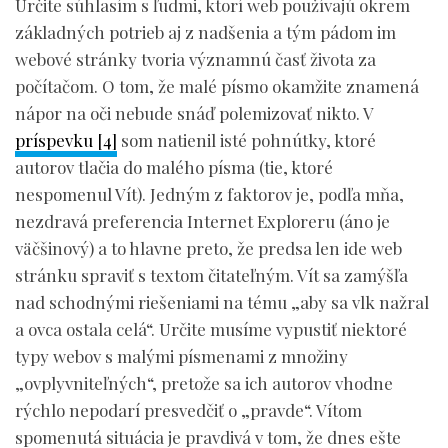
Určite súhlasím s ľudmi, ktorí web používajú okrem
základných potrieb aj z nadšenia a tým pádom im
webové stránky tvoria významnú časť života za
počítačom. O tom, že malé písmo okamžite znamená
nápor na oči nebude snáď polemizovať nikto. V
príspevku [4]
som natienil isté pohnútky, ktoré
autorov tlačia do malého písma (tie, ktoré
nespomenul Vít). Jedným z faktorov je, podľa mňa,
nezdravá preferencia Internet Exploreru (áno je
väčšinový) a to hlavne preto, že predsa len ide web
stránku spraviť s textom čitateľným. Vít sa zamýšľa
nad schodnými riešeniami na tému „aby sa vlk nažral
a ovca ostala celá“. Určite musíme vypustiť niektoré
typy webov s malými písmenami z množiny
„ovplyvniteľných“, pretože sa ich autorov vhodne
rýchlo nepodarí presvedčiť o „pravde“. Vítom
spomenutá situácia je pravdivá v tom, že dnes ešte