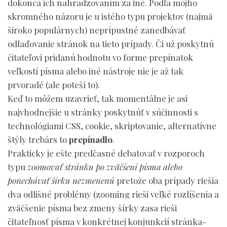
dokonca ich nahradzovaním za iné. Podľa môjho
skromného názoru je u istého typu projektov (najmä
široko populárnych) neprípustné zanedbávať
odlaďovanie stránok na tieto prípady. Či už poskytnú
čitateľovi pridanú hodnotu vo forme prepínatok
veľkostí písma alebo iné nástroje nie je až tak
prvoradé (ale poteší to).
Keď to môžem uzavrieť, tak momentálne je asi
najvhodnejšie u stránky poskytnúť v súčinnosti s
technológiami CSS, cookie, skriptovanie, alternatívne
štýly trebárs to
prepínadlo
.
Prakticky je ešte predčasné debatovať v rozporoch
typu
zoomovať stránku po zväčšení písma alebo
ponechávať šírku nezmenenú
pretože oba prípady riešia
dva odlišné problémy (zooming rieši veľké rozlíšenia a
zväčšenie písma bez zmeny šírky zasa rieši
čitateľnosť písma v konkrétnej konjunkcií stránka-