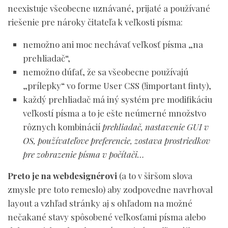
neexistuje všeobecne uznávané, prijaté a používané
riešenie pre nároky čitateľa k veľkosti písma:
nemožno ani moc nechávať veľkosť písma „na
prehliadač“,
nemožno dúfať, že sa všeobecne používajú
„prílepky“ vo forme User CSS (!important finty),
každý prehliadač má iný systém pre modifikáciu
veľkostí písma a to je ešte neúmerné množstvo
rôznych kombinácií
prehliadač, nastavenie GUI v
OS, používateľove preferencie, zostava prostriedkov
pre zobrazenie písma v počítači…
Preto je na webdesignérovi
(a to v širšom slova
zmysle pre toto remeslo) aby zodpovedne navrhoval
layout a vzhľad stránky aj s ohľadom na možné
nečakané stavy spôsobené veľkosťami písma alebo