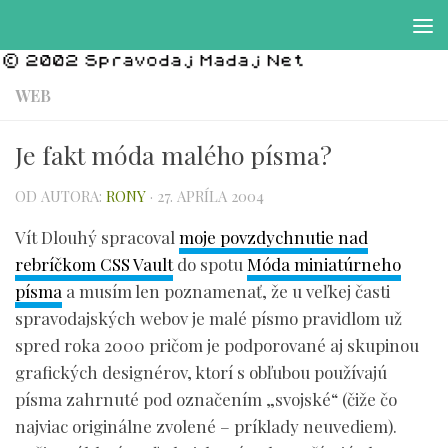
Preskočiť na obsah
WEB
Je fakt móda malého písma?
OD AUTORA:
RONY
·
27. APRÍLA 2004
Vít Dlouhý spracoval
moje povzdychnutie nad
rebríčkom CSS Vault
do spotu
Móda miniatúrneho
písma
a musím len poznamenať, že u veľkej časti
spravodajských webov je malé písmo pravidlom už
spred roka 2000 pričom je podporované aj skupinou
grafických designérov, ktorí s obľubou používajú
písma zahrnuté pod označením „svojské“ (čiže čo
najviac originálne zvolené – príklady neuvediem).