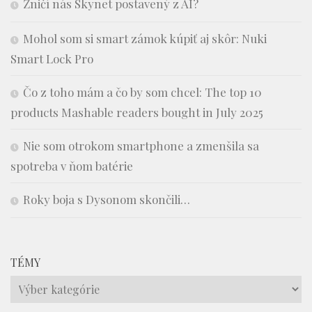
Zničí nás Skynet postavený z AI?
Mohol som si smart zámok kúpiť aj skôr: Nuki
Smart Lock Pro
Čo z toho mám a čo by som chcel: The top 10
products Mashable readers bought in July 2025
Nie som otrokom smartphone a zmenšila sa
spotreba v ňom batérie
Roky boja s Dysonom skončili…
TÉMY
Témy