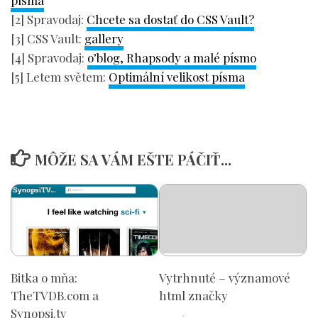
písma
[2] Spravodaj:
Chcete sa dostať do CSS Vault?
[3] CSS Vault:
gallery
[4] Spravodaj:
o’blog, Rhapsody a malé písmo
[5] Letem světem:
Optimální velikost písma
MÔŽE SA VÁM EŠTE PÁČIŤ...
Bitka o mňa:
Vytrhnuté – významové
TheTVDB.com a
html značky
Synopsi.tv