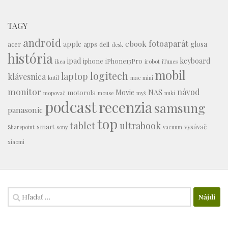
TAGY
android
fotoaparát
ebook
apple
glosa
acer
apps
dell
desk
história
ipad
keyboard
iphone
iPhone13Pro
ikea
irobot
iTunes
mobil
logitech
laptop
klávesnica
kutil
mac mini
monitor
návod
Movie
NAS
motorola
mopovač
mouse
myš
nuki
podcast
recenzia
samsung
panasonic
top
tablet
ultrabook
smart
vysávač
Sharepoint
sony
vacuum
xiaomi
Hľadať: