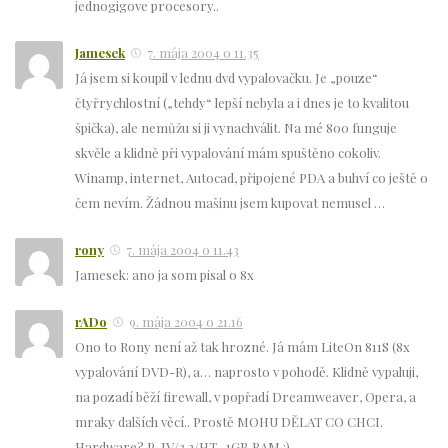
jednogigove procesory..
Jamesek
7. mája 2004 o 11.35
Já jsem si koupil v lednu dvd vypalovačku. Je „pouze“
čtyřrychlostní („tehdy“ lepší nebyla a i dnes je to kvalitou
špička), ale nemůžu si ji vynachválit. Na mé 800 funguje
skvěle a klidně při vypalování mám spuštěno cokoliv.
Winamp, internet, Autocad, připojené PDA a buhví co ještě o
čem nevím. Žádnou mašinu jsem kupovat nemusel …
rony
7. mája 2004 o 11.43
Jamesek: ano ja som pisal o 8x
rADo
9. mája 2004 o 21.16
Ono to Rony není až tak hrozné. Já mám LiteOn 811S (8x
vypalování DVD-R), a… naprosto v pohodě. Klidně vypaluji,
na pozadí běží firewall, v popřadí Dreamweaver, Opera, a
mraky dalších věcí.. Prostě MOHU DĚLAT CO CHCI.
Hardware? P-IV/3.2/HT , 1GB RAM ;)