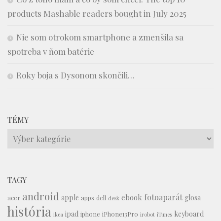
products Mashable readers bought in July 2025
Nie som otrokom smartphone a zmenšila sa
spotreba v ňom batérie
Roky boja s Dysonom skončili…
TÉMY
Témy
TAGY
android
fotoaparát
ebook
apple
glosa
acer
apps
dell
desk
história
ipad
keyboard
iphone
iPhone13Pro
ikea
irobot
iTunes