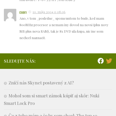
rony
10. mája 2004 o 08.06
Ano, v tom _posledne_ spomenutom to bude, ked mam
800MHz procesor a nemam iny dovod na novsi (plus novy
MB plus nova RAM), tak je 8x DVD zla kupa, nic ine som
nechcel naznacit.
SLEDUJTE NÁS:
Zničí nás Skynet postavený z AI?
Mohol som si smart zámok kúpiť aj skôr: Nuki
Smart Lock Pro
Čo z toho mám a čo by som chcel: The top 10