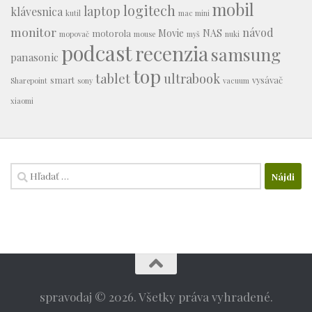
mobil
logitech
laptop
klávesnica
kutil
mac mini
monitor
návod
Movie
NAS
motorola
mopovač
mouse
myš
nuki
podcast
recenzia
samsung
panasonic
top
tablet
ultrabook
smart
vysávač
Sharepoint
sony
vacuum
xiaomi
Hľadať:
spravodaj © 2026. Všetky práva vyhradené.