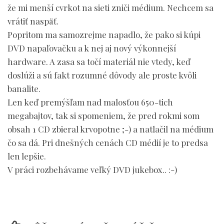
že mi menší cvrkot na sieti zniči médium. Nechcem sa
vrátiť naspäť.
Popritom ma samozrejme napadlo, že pako si kúpi
DVD napaľovačku a k nej aj nový výkonnejší
hardware. A zasa sa točí materiál nie vtedy, keď
doslúži a sú fakt rozumné dôvody ale proste kvôli
banalite.
Len keď premýšľam nad malosťou 650-tich
megabajtov, tak si spomeniem, že pred rokmi som
obsah 1 CD zbieral krvopotne ;-) a natlačil na médium
čo sa dá. Pri dnešných cenách CD médií je to predsa
len lepšie.
V práci rozbehávame veľký DVD jukebox.. :-)