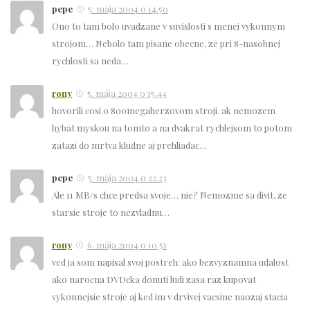
pepe
5. mája 2004 o 14.50
Ono to tam bolo uvadzane v suvislosti s menej vykonnym
strojom… Nebolo tam pisane obecne, ze pri 8-nasobnej
rychlosti sa neda…
rony
5. mája 2004 o 15.44
hovorili cosi o 800megaherzovom stroji. ak nemozem
hybat myskou na tomto a na dvakrat rychlejsom to potom
zatazi do mrtva kludne aj prehliadac…
pepe
5. mája 2004 o 22.23
Ale 11 MB/s chce predsa svoje… nie? Nemozme sa divit, ze
starsie stroje to nezvladnu…
rony
6. mája 2004 o 10.51
ved ja som napisal svoj postreh: ako bezvyznamna udalost
ako narocna DVDcka donuti ludi zasa raz kupovat
vykonnejsie stroje aj ked im v drvivej vacsine naozaj stacia