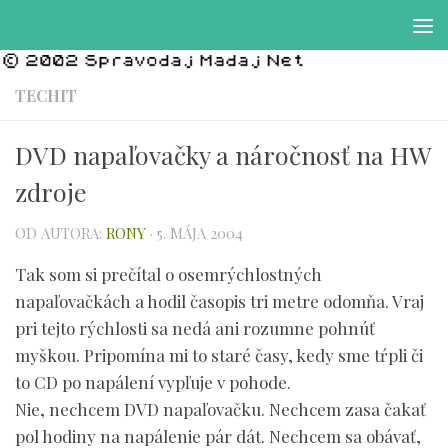
Preskočiť na obsah
TECHIT
DVD napaľovačky a náročnosť na HW
zdroje
OD AUTORA:
RONY
·
5. MÁJA 2004
Tak som si prečítal o osemrýchlostných
napaľovačkách a hodil časopis tri metre odomňa. Vraj
pri tejto rýchlosti sa nedá ani rozumne pohnúť
myškou. Pripomína mi to staré časy, kedy sme tŕpli či
to CD po napálení vypľuje v pohode.
Nie, nechcem DVD napaľovačku. Nechcem zasa čakať
pol hodiny na napálenie pár dát. Nechcem sa obávať,