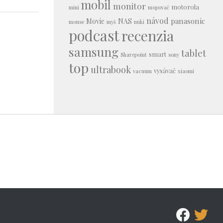
mobil
monitor
motorola
mini
mopovač
návod
panasonic
Movie
NAS
mouse
myš
nuki
podcast
recenzia
samsung
tablet
smart
Sharepoint
sony
top
ultrabook
vysávač
vacuum
xiaomi