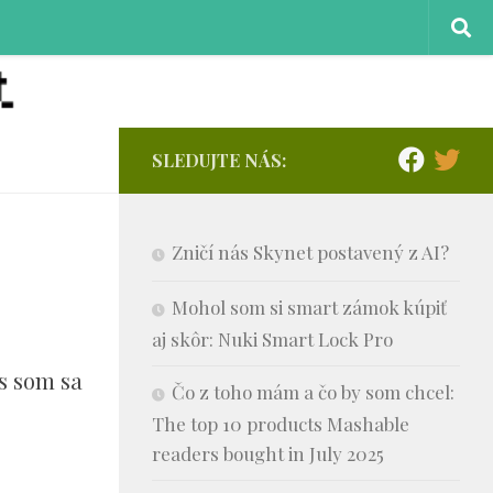
SLEDUJTE NÁS:
Zničí nás Skynet postavený z AI?
Mohol som si smart zámok kúpiť
aj skôr: Nuki Smart Lock Pro
es som sa
Čo z toho mám a čo by som chcel:
)
The top 10 products Mashable
readers bought in July 2025