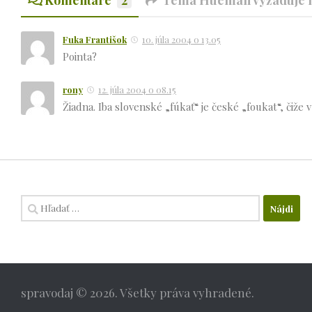
Fuka Františok
10. júla 2004 o 13.05
Pointa?
rony
12. júla 2004 o 08.15
Žiadna. Iba slovenské „fúkať“ je české „foukat“, čiže 
Hľadať:
spravodaj © 2026. Všetky práva vyhradené.