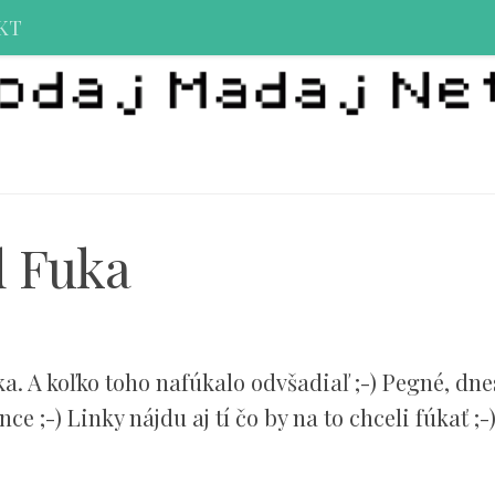
KT
d Fuka
a. A koľko toho nafúkalo odvšadiaľ ;-) Pegné, dn
 ;-) Linky nájdu aj tí čo by na to chceli fúkať ;-