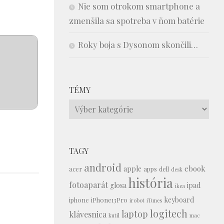
Nie som otrokom smartphone a
zmenšila sa spotreba v ňom batérie
Roky boja s Dysonom skončili…
TÉMY
Témy
TAGY
android
ebook
apple
acer
apps
dell
desk
história
fotoaparát
glosa
ipad
ikea
keyboard
iphone
iPhone13Pro
irobot
iTunes
logitech
laptop
klávesnica
kutil
mac