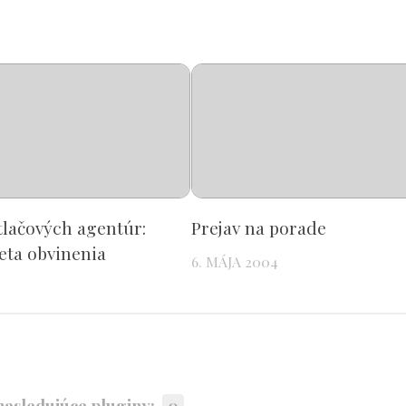
tlačových agentúr:
Prejav na porade
eta obvinenia
6. MÁJA 2004
asledujúce pluginy:
0