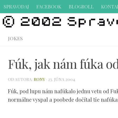
SPRAVODAJ
FACEBOOK
BLOGROLL
KONTA
Preskočiť na obsah
JOKES
Fúk, jak nám fúka o
OD AUTORA:
RONY
·
23. JÚNA 2004
Fúk, pod lupu nám nafúkalo jednu vetu od Fuk
normálne vyspal a poobede dočítal tie nafúkance