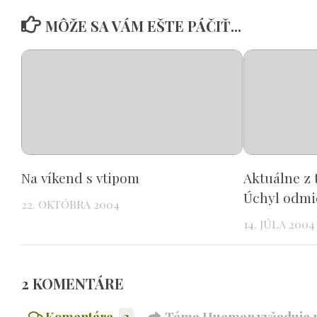
MÔŽE SA VÁM EŠTE PÁČIŤ...
Na víkend s vtipom
Aktuálne z 
Úchyl odmi
22. OKTÓBRA 2004
14. JÚLA 2004
2 KOMENTÁRE
Komentáre
2
Téma Hueman vyžaduje n