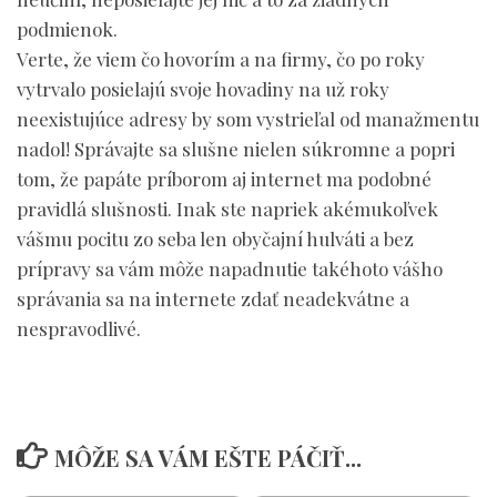
podmienok.
Verte, že viem čo hovorím a na firmy, čo po roky
vytrvalo posielajú svoje hovadiny na už roky
neexistujúce adresy by som vystrieľal od manažmentu
nadol! Správajte sa slušne nielen súkromne a popri
tom, že papáte príborom aj internet ma podobné
pravidlá slušnosti. Inak ste napriek akémukoľvek
vášmu pocitu zo seba len obyčajní hulváti a bez
prípravy sa vám môže napadnutie takéhoto vášho
správania sa na internete zdať neadekvátne a
nespravodlivé.
MÔŽE SA VÁM EŠTE PÁČIŤ...