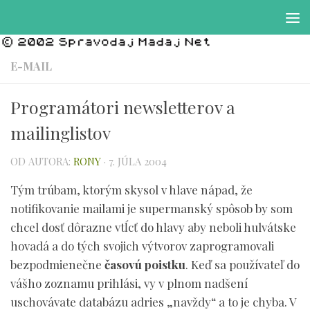
Preskočiť na obsah
E-MAIL
Programátori newsletterov a
mailinglistov
OD AUTORA:
RONY
·
7. JÚLA 2004
Tým trúbam, ktorým skysol v hlave nápad, že
notifikovanie mailami je supermanský spôsob by som
chcel dosť dôrazne vtĺcť do hlavy aby neboli hulvátske
hovadá a do tých svojich výtvorov zaprogramovali
bezpodmienečne
časovú poistku
. Keď sa používateľ do
vášho zoznamu prihlási, vy v plnom nadšení
uschovávate databázu adries „navždy“ a to je chyba. V