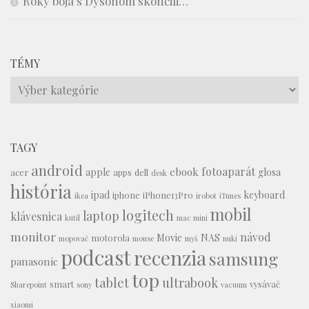
Roky boja s Dysonom skončili…
TÉMY
Témy
TAGY
android
fotoaparát
ebook
apple
glosa
acer
apps
dell
desk
história
ipad
keyboard
iphone
iPhone13Pro
ikea
irobot
iTunes
mobil
logitech
laptop
klávesnica
kutil
mac mini
monitor
návod
Movie
NAS
motorola
mopovač
mouse
myš
nuki
podcast
recenzia
samsung
panasonic
top
tablet
ultrabook
smart
vysávač
Sharepoint
sony
vacuum
xiaomi