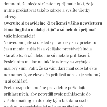
domnení, že niečo strácate neprijímate fakt, že je
nutné prečisťovať takéto zdroje a syslíte všetky
adresy.
Overujte si pravideľne, či príjemci vášho newsletteru
či mailinglistu naďalej „žijú“ a sú ochotní prijímať
Vaše informácie!
Neuvedomujete si dôsledky – adresy sa v priebehu
času menia, rušia či sa všelijako prestávajú ľudia
starať o to, či sú alebo nie sú niekde prihlásení.
Posielaním mailov na takéto adresy sa zvyšuje e-
mailový šum. Fakt, že sa vám darí mail odoslať ešte
neznamená, že človek čo prihlásil adresu je schopný
ju aj odhlásiť.
Preto bezpodmienečne pravideľne požiadajte
prihlásených, aby potvrdili svoje prihlásenie do
vašeho mailingu a do doby kým tak daná osoba
neučiní, neposielajte jej nič a to za žiadnych