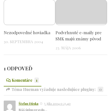
Nezodpovedné hoviadka
Podvrhnuté e-maily pre
SMK majú známy pôvod
30. SEPTEMBRA 2004
23. MÁJA 2006
1 ODPOVEĎ
Komentáre
1
Téma Hueman vyžaduje nasledujúce pluginy:
0
Štefan Húska
7. júla 2004 o 23.40
Máš úplnu pravdu…