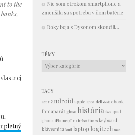
nt to the
Nie som otrokom smartphone a
zmenšila sa spotreba v ňom batérie
Thanks,
Roky boja s Dysonom skončili…
TÉMY
sú
Témy
 vlastnej
TAGY
android
ebook
apple
acer
apps
dell
desk
história
fotoaparát
glosa
ipad
ikea
u.
keyboard
iphone
iPhone13Pro
irobot
iTunes
mpletný
logitech
laptop
klávesnica
kutil
mac