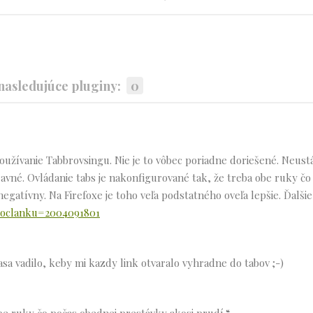
asledujúce pluginy:
0
užívanie Tabbrovsingu. Nie je to vôbec poriadne doriešené. Neustá
ravné. Ovládanie tabs je nakonfigurované tak, že treba obe ruky čo
egatívny. Na Firefoxe je toho veľa podstatného oveľa lepšie. Ďalšie
sloclanku=2004091801
a vadilo, keby mi kazdy link otvaralo vyhradne do tabov ;-)