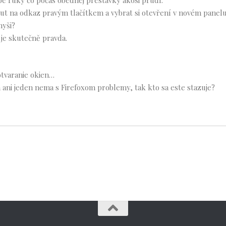
obe ruky čo počas obednej prestávky akosi prudí.“
out na odkaz pravým tlačítkem a vybrat si otevření v novém panel
myši?
 je skutečně pravda.
 otvaranie okien…
 ani jeden nema s Firefoxom problemy, tak kto sa este stazuje?