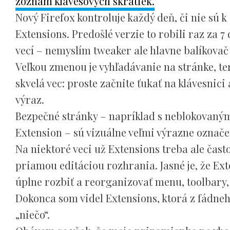
zoznam klávesových skratiek.
Nový Firefox kontroluje každý deň, či nie sú k
Extensions. Predošlé verzie to robili raz za 7
vecí – nemyslím tweaker ale hlavne balíkovač
Veľkou zmenou je vyhľadávanie na stránke, te
skvelá vec: proste začnite ťukať na klávesnic
výraz.
Bezpečné stránky – napríklad s neblokovaným
Extension – sú vizuálne veľmi výrazne označen
Na niektoré veci už Extensions treba ale často
priamou editáciou rozhrania. Jasné je, že Ex
úplne rozbiť a reorganizovať menu, toolbary,
Dokonca som videl Extensions, ktorá z fádn
„niečo“.