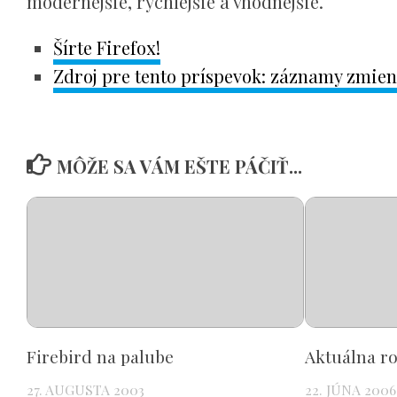
modernejšie, rýchlejšie a vhodnejšie.
Šírte Firefox!
Zdroj pre tento príspevok: záznamy zmien
MÔŽE SA VÁM EŠTE PÁČIŤ...
Firebird na palube
Aktuálna ro
27. AUGUSTA 2003
22. JÚNA 2006