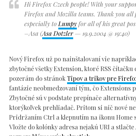
Hi Firefox Czech people! With your support
Firefox and Mozilla teams. Thank you all 
especially to
Lumpy
for all of his great p
–Asa (
Asa Dotzler
— 19.9.2004 @ 19:40)
Nový Firefox už po nainštalovaní vie napríkl
zbytočné všetky Extension, ktoré RSS čítačku 
pozerám do stránok
Tipov a trikov pre Firefo
fantázie neobmedzovaní tým, čo Extensions 
Zbytočné sú v podstate prepínače alternatívnyc
ktorýkoľvek prehliadač. Pritom si nič nové nev
Pridržaním Ctrl a klepnutím na ikonu Home 
Vložte do kolónky adresa nejakú URI a stlačte