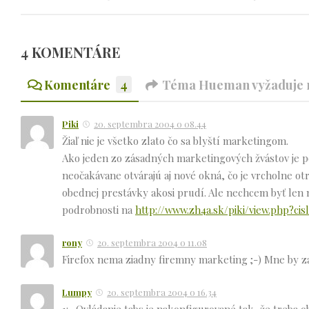
4 KOMENTÁRE
Komentáre
4
Téma Hueman vyžaduje n
Piki
20. septembra 2004 o 08.44
Žiaľ nie je všetko zlato čo sa blyští marketingom.
Ako jeden zo zásadných marketingových žvástov je po
neočakávane otvárajú aj nové okná, čo je vrcholne ot
obednej prestávky akosi prudí. Ale nechcem byť len n
podrobnosti na
http://www.zh4a.sk/piki/view.php?ci
rony
20. septembra 2004 o 11.08
Firefox nema ziadny firemny marketing ;-) Mne by zas
Lumpy
20. septembra 2004 o 16.34