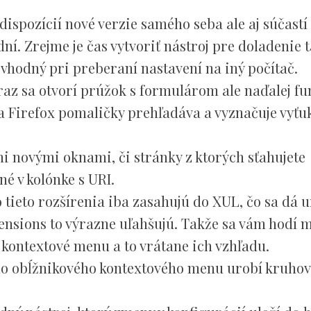
 dispozícií nové verzie samého seba ale aj súčastí
 dní. Zrejme je čas vytvoriť nástroj pre doladenie 
 vhodný pri preberaní nastavení na iný počítač.
raz sa otvorí prúžok s formulárom ale naďalej fu
i a Firefox pomaličky prehľadáva a vyznačuje vyť
i novými oknami, či stránky z ktorých sťahujete
é v kolónke s URI.
 tieto rozšírenia iba zasahujú do XUL, čo sa dá u
tensions to výrazne uľahšujú. Takže sa vám hodí 
 kontextové menu a to vrátane ich vzhľadu.
eho obĺžnikového kontextového menu urobí kruho