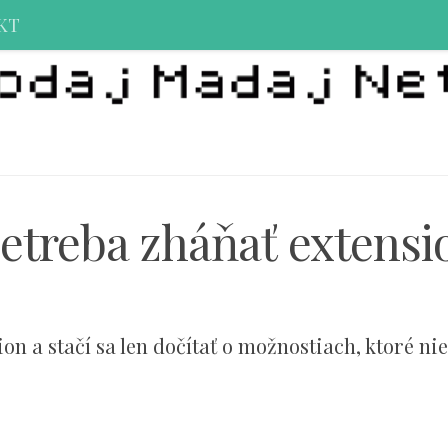
KT
 netreba zháňať extensi
n a stačí sa len dočítať o možnostiach, ktoré nie