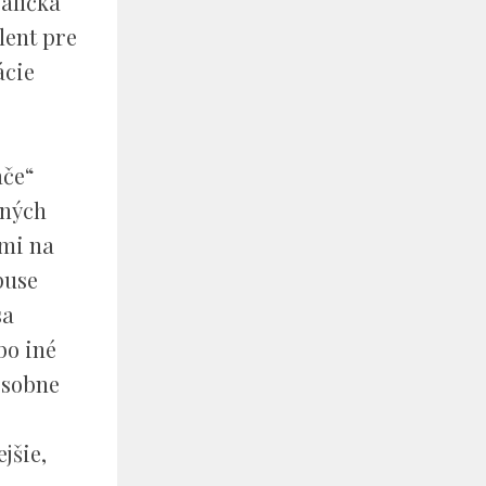
alíčka
lent pre
ácie
ače“
tných
dmi na
puse
sa
bo iné
osobne
jšie,