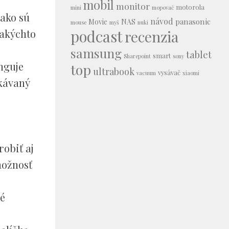
mobil
monitor
motorola
mini
mopovač
 ako sú
návod
panasonic
Movie
NAS
mouse
myš
nuki
podcast
takýchto
recenzia
samsung
tablet
smart
Sharepoint
sony
nguje
top
ultrabook
vysávač
vacuum
xiaomi
ukávaný
robiť aj
možnosť
vé