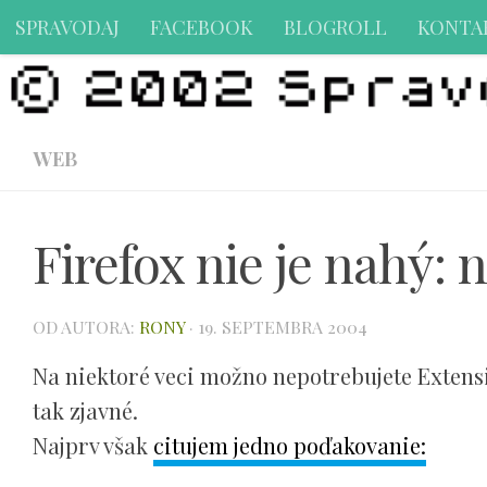
SPRAVODAJ
FACEBOOK
BLOGROLL
KONTA
Preskočiť na obsah
WEB
Firefox nie je nahý:
OD AUTORA:
RONY
·
19. SEPTEMBRA 2004
Na niektoré veci možno nepotrebujete Extensio
tak zjavné.
Najprv však
citujem jedno poďakovanie: