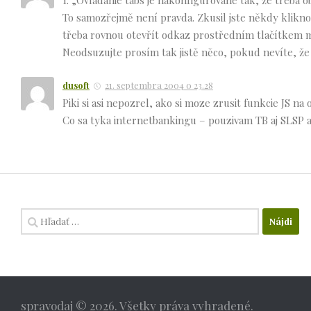
1: „Ovládanie tabs je nakonfigurované tak, že treba 
To samozřejmě není pravda. Zkusil jste někdy klikn
třeba rovnou otevřít odkaz prostředním tlačítkem 
Neodsuzujte prosím tak jistě něco, pokud nevíte, že
dusoft
21. septembra 2004 o 23.28
Piki si asi nepozrel, ako si moze zrusit funkcie JS na
Co sa tyka internetbankingu – pouzivam TB aj SLSP a
Hľadať:
spravodaj © 2026. Všetky práva vyhradené.