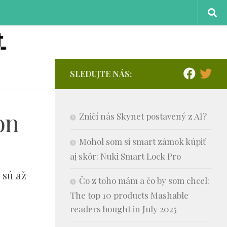
SLEDUJTE NÁS:
on
Zničí nás Skynet postavený z AI?
Mohol som si smart zámok kúpiť
aj skôr: Nuki Smart Lock Pro
 sú až
Čo z toho mám a čo by som chcel:
The top 10 products Mashable
readers bought in July 2025