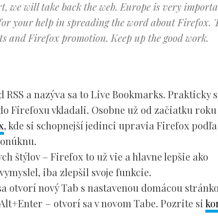
, we will take back the web. Europe is very importa
for your help in spreading the word about Firefox. 
osts and Firefox promotion. Keep up the good work.
ad RSS a nazýva sa to Live Bookmarks. Prakticky 
do Firefoxu vkladali. Osobne už od začiatku roku
x
, kde si schopnejší jedinci upravia Firefox podľa
ponúknu.
h štýlov – Firefox to už vie a hlavne lepšie ako
ymyslel, iba zlepšil svoje funkcie.
sa otvorí nový Tab s nastavenou domácou stránko
 Alt+Enter – otvorí sa v novom Tabe. Pozrite si
ko