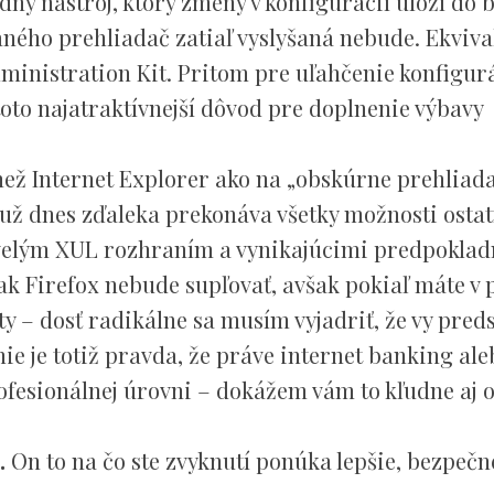
ý nástroj, ktorý zmeny v konfigurácií uloží do b
ného prehliadač zatiaľ vyslyšaná nebude. Ekviva
Administration Kit. Pritom pre uľahčenie konfigur
toto najatraktívnejší dôvod pre doplnenie výbavy
 než Internet Explorer ako na „obskúrne prehliad
x už dnes zďaleka prekonáva všetky možnosti osta
kvelým XUL rozhraním a vynikajúcimi predpokla
šak Firefox nebude supľovať, avšak pokiaľ máte v 
ty – dosť radikálne sa musím vyjadriť, že vy pred
nie je totiž pravda, že práve internet banking ale
ofesionálnej úrovni – dokážem vám to kľudne aj 
.
On to na čo ste zvyknutí ponúka lepšie, bezpečne