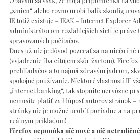
Obávam sa však, že moja pripomienka na vhodn
„zmien“ alebo rovno urobí balík skonfigurova
IE totiž existuje – IEAK – Internet Explorer 
administrátorom rozľahlejších sietí je práve 
spravovaných počítačov.
Dnes už nie je dôvod pozerať sa na niečo iné
(vyjadrenie iba citujem skôr žartom), Firefo
prehliadačov a to najmä zdravým jadrom, s
spokojné používanie. Niektoré vlastnosti IE v
„internet banking“, tak stopnite nervózne prs
nemusíte platiť za hlúposť autorov stránok – 
stránky nie je možné urobiť poriadne a na pr
reálnym príkladom!
Firefox neponúka nič nové a nič netradičné