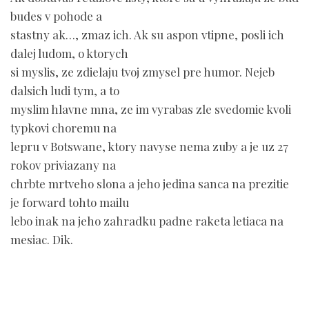
budes v pohode a
stastny ak…, zmaz ich. Ak su aspon vtipne, posli ich
dalej ludom, o ktorych
si myslis, ze zdielaju tvoj zmysel pre humor. Nejeb
dalsich ludi tym, a to
myslim hlavne mna, ze im vyrabas zle svedomie kvoli
typkovi choremu na
lepru v Botswane, ktory navyse nema zuby a je uz 27
rokov priviazany na
chrbte mrtveho slona a jeho jedina sanca na prezitie
je forward tohto mailu
lebo inak na jeho zahradku padne raketa letiaca na
mesiac. Dik.