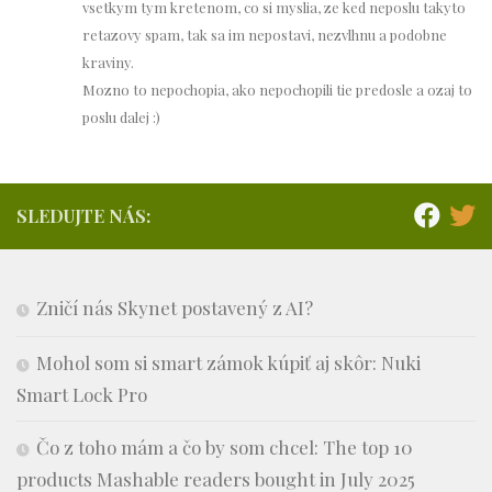
vsetkym tym kretenom, co si myslia, ze ked neposlu takyto
retazovy spam, tak sa im nepostavi, nezvlhnu a podobne
kraviny.
Mozno to nepochopia, ako nepochopili tie predosle a ozaj to
poslu dalej :)
SLEDUJTE NÁS:
Zničí nás Skynet postavený z AI?
Mohol som si smart zámok kúpiť aj skôr: Nuki
Smart Lock Pro
Čo z toho mám a čo by som chcel: The top 10
products Mashable readers bought in July 2025