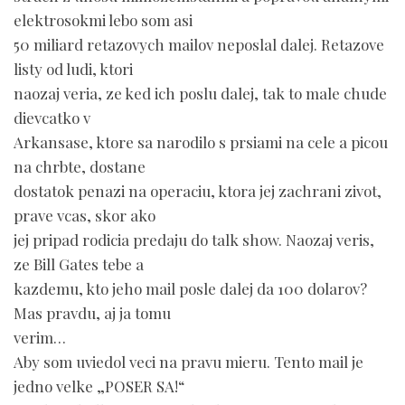
elektrosokmi lebo som asi
50 miliard retazovych mailov neposlal dalej. Retazove
listy od ludi, ktori
naozaj veria, ze ked ich poslu dalej, tak to male chude
dievcatko v
Arkansase, ktore sa narodilo s prsiami na cele a picou
na chrbte, dostane
dostatok penazi na operaciu, ktora jej zachrani zivot,
prave vcas, skor ako
jej pripad rodicia predaju do talk show. Naozaj veris,
ze Bill Gates tebe a
kazdemu, kto jeho mail posle dalej da 100 dolarov?
Mas pravdu, aj ja tomu
verim…
Aby som uviedol veci na pravu mieru. Tento mail je
jedno velke „POSER SA!“