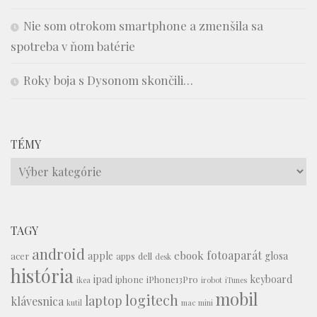
Nie som otrokom smartphone a zmenšila sa
spotreba v ňom batérie
Roky boja s Dysonom skončili…
TÉMY
Témy
TAGY
android
fotoaparát
ebook
apple
glosa
acer
apps
dell
desk
história
ipad
keyboard
iphone
iPhone13Pro
ikea
irobot
iTunes
mobil
logitech
laptop
klávesnica
kutil
mac mini