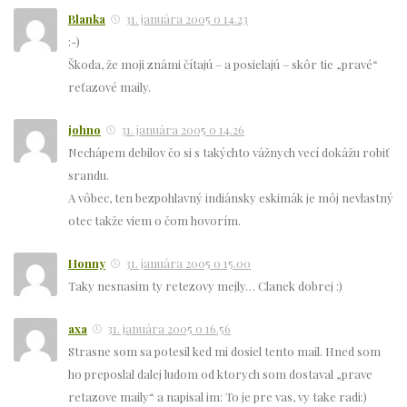
Blanka
31. januára 2005 o 14.23
:-)
Škoda, že moji známi čítajú – a posielajú – skôr tie „pravé“
reťazové maily.
johno
31. januára 2005 o 14.26
Nechápem debilov čo si s takýchto vážnych vecí dokážu robiť
srandu.
A vôbec, ten bezpohlavný indiánsky eskimák je môj nevlastný
otec takže viem o čom hovorím.
Honny
31. januára 2005 o 15.00
Taky nesnasim ty retezovy mejly… Clanek dobrej :)
axa
31. januára 2005 o 16.56
Strasne som sa potesil ked mi dosiel tento mail. Hned som
ho preposlal dalej ludom od ktorych som dostaval „prave
retazove maily“ a napisal im: To je pre vas, vy take radi:)