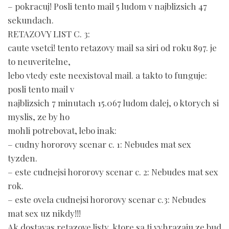
– pokracuj! Posli tento mail 5 ludom v najblizsich 47
sekundach.
RETAZOVY LIST C. 3:
caute vsetci! tento retazovy mail sa siri od roku 897. je
to neuveritelne,
lebo vtedy este neexistoval mail. a takto to funguje:
posli tento mail v
najblizsich 7 minutach 15.067 ludom dalej, o ktorych si
myslis, ze by ho
mohli potrebovat, lebo inak:
– cudny hororovy scenar c. 1: Nebudes mat sex
tyzden.
– este cudnejsi hororovy scenar c. 2: Nebudes mat sex
rok.
– este ovela cudnejsi hororovy scenar c.3: Nebudes
mat sex uz nikdy!!!
Ak dostavas retazove listy, ktore sa ti vyhrazaju ze bud