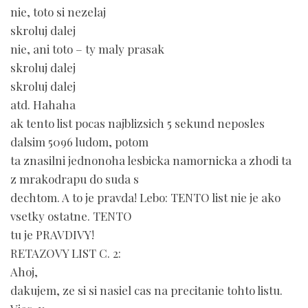
nie, toto si nezelaj
skroluj dalej
nie, ani toto – ty maly prasak
skroluj dalej
skroluj dalej
atd. Hahaha
ak tento list pocas najblizsich 5 sekund neposles
dalsim 5096 ludom, potom
ta znasilni jednonoha lesbicka namornicka a zhodi ta
z mrakodrapu do suda s
dechtom. A to je pravda! Lebo: TENTO list nie je ako
vsetky ostatne. TENTO
tu je PRAVDIVY!
RETAZOVY LIST C. 2:
Ahoj,
dakujem, ze si si nasiel cas na precitanie tohto listu.