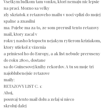
Vsetkym ludkom tam vonku, ktori nemaju nic lepsie
na praci. Mozno sa velky
zly skriatok z retazoveho mailu v noci vplizi do mojej
spalne a znasilni
ma. Pojebe ma za to, ze som prerusil tento retazovy
mail, ktory zacal v
roku 5 nasho letopoctu nejakym rytierom kriziakom,
ktory utiekol z väzenia
a priniesol ho do Europy, a ak list nebude preruseny
do roku 2800, dostane
sa do Guinesovej knihy rekordov. A tu su moje tri
najoblubenejsie retazove
maily:
RETAZOVY LIST C. 1:
Ahoj,
posuvaj tento mail dolu a zelaj si nieco
skroluj dalej