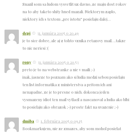
Snazil som sa ludom vysvetlit uz davno, ze maju dost rokov
na to aby taketo shity hned mazali. Niektorym zaplo,
niektory ich s textom „pre istotu“ posielaju dalej…
depi
31. januára 2005 o 20.49
je to sice dobre, ale aj z tohto vznika retazovy mail….takze
to nic neriesi :(
rony
31. januára 2005 o 20.53
preto je to na webstranke a nie v maili ;-)
inak, jasneze to poznam ako si ludia medzi sebou posielaju
ten list informatika z ministerstva a pritom ich ani
nenapadne, ze je to presne o nich. dokonca jeden
vysmazeny idiot ten mail vytlacil a nascanoval a ludia ako blbi
to posielaju ako obrazok ;-) proste fakt na uvazenie ;-)
dmiba
1. februára 2005 o 09.15
Bookmarkujem, nie ze zmazes, aby som mohol posielat