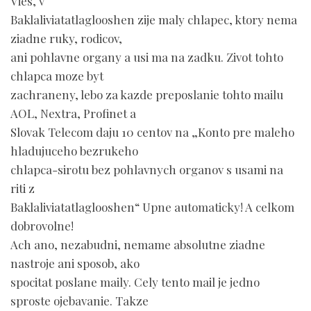
Vies, v
Baklaliviatatlaglooshen zije maly chlapec, ktory nema
ziadne ruky, rodicov,
ani pohlavne organy a usi ma na zadku. Zivot tohto
chlapca moze byt
zachraneny, lebo za kazde preposlanie tohto mailu
AOL, Nextra, Profinet a
Slovak Telecom daju 10 centov na „Konto pre maleho
hladujuceho bezrukeho
chlapca-sirotu bez pohlavnych organov s usami na
riti z
Baklaliviatatlaglooshen“ Upne automaticky! A celkom
dobrovolne!
Ach ano, nezabudni, nemame absolutne ziadne
nastroje ani sposob, ako
spocitat poslane maily. Cely tento mail je jedno
sproste ojebavanie. Takze