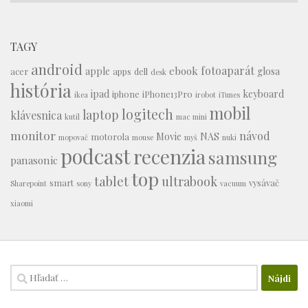
TAGY
android
fotoaparát
ebook
apple
glosa
acer
apps
dell
desk
história
ipad
keyboard
iphone
iPhone13Pro
ikea
irobot
iTunes
mobil
logitech
laptop
klávesnica
kutil
mac mini
monitor
návod
Movie
NAS
motorola
mopovač
mouse
myš
nuki
podcast
recenzia
samsung
panasonic
top
tablet
ultrabook
smart
vysávač
Sharepoint
sony
vacuum
xiaomi
Hľadať: