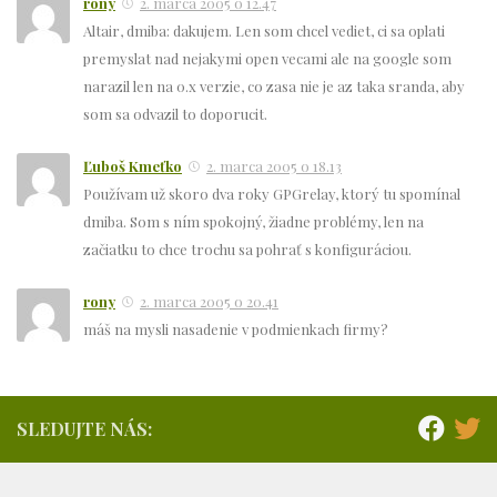
rony
2. marca 2005 o 12.47
Altair, dmiba: dakujem. Len som chcel vediet, ci sa oplati
premyslat nad nejakymi open vecami ale na google som
narazil len na 0.x verzie, co zasa nie je az taka sranda, aby
som sa odvazil to doporucit.
Ľuboš Kmeťko
2. marca 2005 o 18.13
Používam už skoro dva roky GPGrelay, ktorý tu spomínal
dmiba. Som s ním spokojný, žiadne problémy, len na
začiatku to chce trochu sa pohrať s konfiguráciou.
rony
2. marca 2005 o 20.41
máš na mysli nasadenie v podmienkach firmy?
SLEDUJTE NÁS: