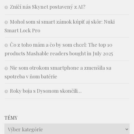
Zničí nás Skynet postavený z AI?
Mohol som si smart zámok kúpiť aj skôr: Nuki
Smart Lock Pro
Čo z toho mám a čo by som chcel: The top 10
products Mashable readers bought in July 2025
Nie som otrokom smartphone a zmenšila sa
spotreba v ňom batérie
Roky boja s Dysonom skončili…
TÉMY
Témy