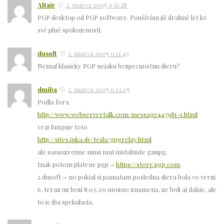
Altair
2. marca 2005 o 11.28
PGP desktop od PGP software. Používám již drahně let ke
své plné spokojenosti.
dusoft
2. marca 2005 o 11.43
Nemal klasicky PGP nejaku bezpecnostnu dieru?
dmiba
2. marca 2005 o 12.05
Podla fora
http://www.webservertalk.com/message447981-1.html
vraj funguje toto
http://sites.inka.de/tesla/gpgrelay.html
ale samozrejme musi mat instalnute gnupg.
Inak potom platene pgp ->
https://store.pgp.com
.
2 dusoft -> no pokial si pamatam posledna diera bola vo verzi
6, teraz uz bezi 8.03, co mozno znamena, ze boli aj dalsie, ale
to je iba spekulacia.