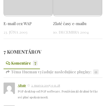
E-mail cez WAP
Zlaté časy e-mailu
23. JÚNA 2003
10. DECEMBRA 2004
7 KOMENTÁROV
Komentáre
7
Téma Hueman vyžaduje nasledujúce pluginy:
0
Altair
2. marca 2005 o 11.28
PGP desktop od PGP software. Používám již drahně let ke
své plné spokojenosti.