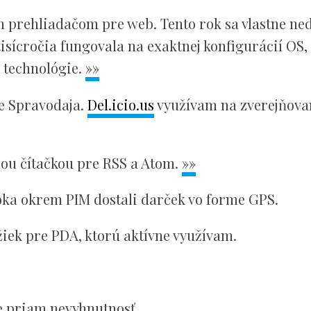
m prehliadačom pre web. Tento rok sa vlastne ned
isícročia fungovala na exaktnej konfigurácií OS,
é technológie.
»»
e Spravodaja.
Del.icio.us
využívam na zverejňova
pnou čítačkou pre RSS a Atom.
»»
oka okrem PIM dostali darček vo forme GPS.
žiek pre PDA, ktorú aktívne využívam.
je priam nevyhnutnosť.