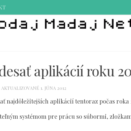
KT
esať aplikácií roku 2
· AKTUALIZOVANÉ
1. JÚNA 2012
ť najdôležitejších aplikácií tentoraz počas roka 
diteľným systémom pre prácu so súbormi, zložkam