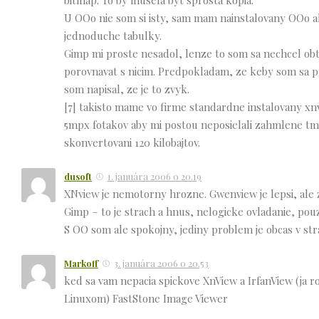
U OOo nie som si isty, sam mam nainstalovany OOo al
jednoduche tabulky.
Gimp mi proste nesadol, lenze to som sa nechcel ob
porovnavat s nicim. Predpokladam, ze keby som sa p
som napisal, ze je to zvyk.
[7] takisto mame vo firme standardne instalovany xnv
5mpx fotakov aby mi postou neposielali zahmlene tma
skonvertovani 120 kilobajtov.
dusoft
1. januára 2006 o 20.19
XNview je nemotorny hrozne. Gwenview je lepsi, ale z
Gimp – to je strach a hnus, nelogicke ovladanie, pouz
S OO som ale spokojny, jediny problem je obcas v st
Markoff
3. januára 2006 o 20.53
ked sa vam nepacia spickove XnView a IrfanView (ja r
Linuxom) FastStone Image Viewer