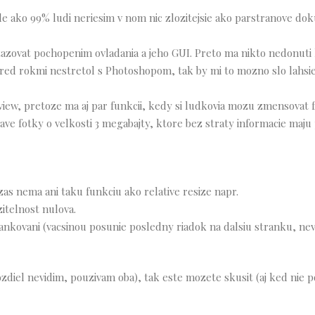
e ako 99% ludi neriesim v nom nic zlozitejsie ako parstranove do
tazovat pochopenim ovladania a jeho GUI. Preto ma nikto nedonuti
red rokmi nestretol s Photoshopom, tak by mi to mozno slo lahsie
iew, pretoze ma aj par funkcii, kedy si ludkovia mozu zmensovat f
ve fotky o velkosti 3 megabajty, ktore bez straty informacie maju
as nema ani taku funkciu ako relative resize napr.
itelnost nulova.
rankovani (vacsinou posunie posledny riadok na dalsiu stranku, ne
ozdiel nevidim, pouzivam oba), tak este mozete skusit (aj ked nie 