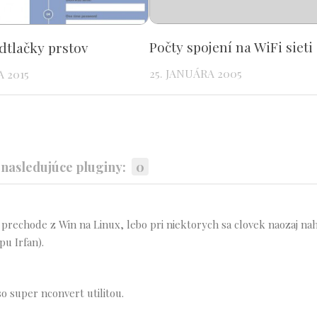
Počty spojení na WiFi sieti
dtlačky prstov
25. JANUÁRA 2005
 2015
asledujúce pluginy:
0
 prechode z Win na Linux, lebo pri niektorych sa clovek naozaj na
pu Irfan).
so super nconvert utilitou.