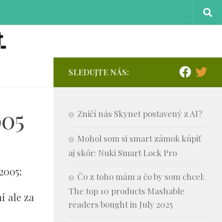
SLEDUJTE NÁS:
005
Zničí nás Skynet postavený z AI?
Mohol som si smart zámok kúpiť
aj skôr: Nuki Smart Lock Pro
2005:
Čo z toho mám a čo by som chcel:
The top 10 products Mashable
i ale za
readers bought in July 2025