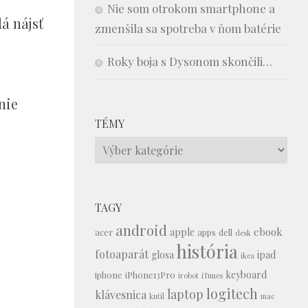
Nie som otrokom smartphone a
á nájsť
zmenšila sa spotreba v ňom batérie
Roky boja s Dysonom skončili…
nie
TÉMY
Témy
TAGY
android
ebook
apple
acer
apps
dell
desk
história
fotoaparát
glosa
ipad
ikea
keyboard
iphone
iPhone13Pro
irobot
iTunes
logitech
laptop
klávesnica
kutil
mac