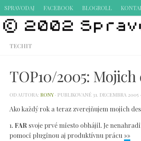
SPRAVODAJ
FACEBOOK
BLOGROLL
KONTA
Preskočiť na obsah
TECHIT
TOP10/2005: Mojich d
OD AUTORA:
RONY
· PUBLIKOVANÉ
31. DECEMBRA 2005
Ako každý rok a teraz zverejňujem mojich desa
1.
FAR
svoje prvé miesto obhájil. Je nenahra
pomoci pluginou aj produktívnu prácu
»»