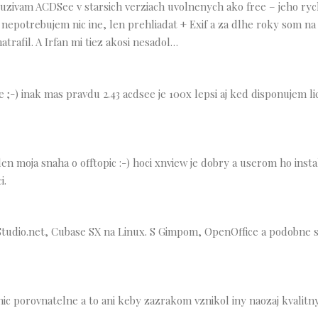
zivam ACDSee v starsich verziach uvolnenych ako free – jeho rych
epotrebujem nic ine, len prehliadat + Exif a za dlhe roky som na 
atrafil. A Irfan mi tiez akosi nesadol…
e ;-) inak mas pravdu 2.43 acdsee je 100x lepsi aj ked disponujem l
len moja snaha o offtopic :-) hoci xnview je dobry a userom ho insta
i.
 Studio.net, Cubase SX na Linux. S Gimpom, OpenOffice a podobne 
nic porovnatelne a to ani keby zazrakom vznikol iny naozaj kvalitn