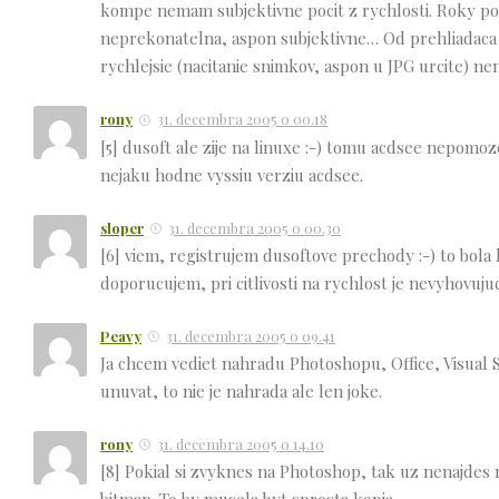
kompe nemam subjektivne pocit z rychlosti. Roky pou
neprekonatelna, aspon subjektivne… Od prehliadaca n
rychlejsie (nacitanie snimkov, aspon u JPG urcite) nen
rony
31. decembra 2005 o 00.18
[5] dusoft ale zije na linuxe :-) tomu acdsee nepomoz
nejaku hodne vyssiu verziu acdsee.
sloper
31. decembra 2005 o 00.30
[6] viem, registrujem dusoftove prechody :-) to bola 
doporucujem, pri citlivosti na rychlost je nevyhovujuc
Peavy
31. decembra 2005 o 09.41
Ja chcem vediet nahradu Photoshopu, Office, Visual
unuvat, to nie je nahrada ale len joke.
rony
31. decembra 2005 o 14.10
[8] Pokial si zvyknes na Photoshop, tak uz nenajdes 
bitmap. To by musela byt sprosta kopia.