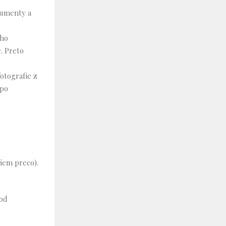
kumenty a
 ho
. Preto
otografie z
 po
viem preco).
pod