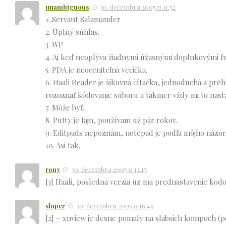
unambiguous
30. decembra 2005 o 11.52
1. Servant Salamander
2. Úplný súhlas.
3. WP
4. Aj keď neoplýva žiadnymi úžasnými doplnkovými fu
5. PDA je neoceniteľná vecička.
6. Haali Reader je šikovná čítačka, jednoduchá a prehľ
rozoznať kódovanie súboru a takmer vždy mi to nasta
7. Môže byť.
8. Putty je fajn, používam už pár rokov.
9. Editpads nepoznám, notepad je podľa môjho názo
10. Asi tak.
rony
30. decembra 2005 o 12.17
[3] Haali, posledna verzia uz ma prednastavenie kod
sloper
30. decembra 2005 o 16.49
[2] – xnview je desne pomaly na slabsich kompoch (po