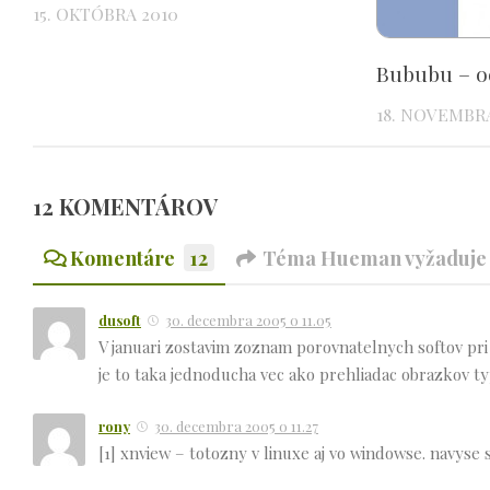
15. OKTÓBRA 2010
Bububu – o
18. NOVEMBRA
12 KOMENTÁROV
Komentáre
12
Téma Hueman vyžaduje n
dusoft
30. decembra 2005 o 11.05
V januari zostavim zoznam porovnatelnych softov pri
je to taka jednoducha vec ako prehliadac obrazkov ty
rony
30. decembra 2005 o 11.27
[1] xnview – totozny v linuxe aj vo windowse. navyse 