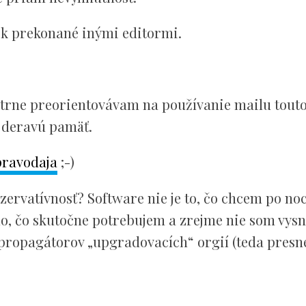
ok prekonané inými editormi.
atrne preorientovávam na používanie mailu tout
a deravú pamäť.
pravodaja
;-)
ervatívnosť? Software nie je to, čo chcem po no
toho, čo skutočne potrebujem a zrejme nie som vy
propagátorov „upgradovacích“ orgií (teda presne