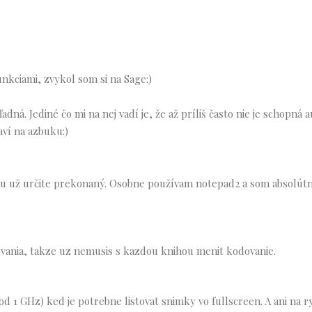
nkciami, zvykol som si na Sage:)
adná. Jediné čo mi na nej vadí je, že až príliš často nie je schopná
ví na azbuku:)
ru už určite prekonaný. Osobne používam notepad2 a som absolútn
ovania, takze uz nemusis s kazdou knihou menit kodovanie.
d 1 GHz) ked je potrebne listovat snimky vo fullscreen. A ani na 