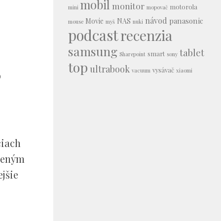
mobil
monitor
motorola
mini
mopovač
návod
panasonic
Movie
NAS
mouse
myš
nuki
podcast
recenzia
samsung
tablet
smart
Sharepoint
sony
top
ultrabook
vysávač
vacuum
xiaomi
o
ciach
sneným
jšie