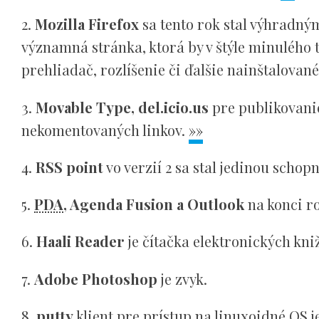
2.
Mozilla Firefox
sa tento rok stal výhradný
významná stránka, ktorá by v štýle minulého t
prehliadač, rozlíšenie či ďalšie nainštalovan
3.
Movable Type, del.icio.us
pre publikovani
nekomentovaných linkov.
»»
4.
RSS point
vo verzií 2 sa stal jedinou scho
5.
PDA
, Agenda Fusion a Outlook
na konci r
6.
Haali Reader
je čítačka elektronických kni
7.
Adobe Photoshop
je zvyk.
8.
putty
klient pre prístup na linuxoidné OS 