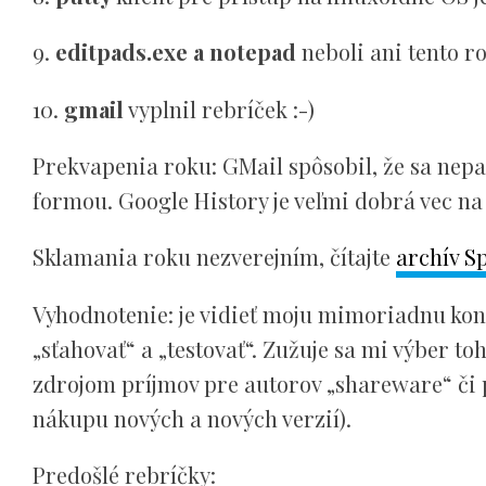
9.
editpads.exe a notepad
neboli ani tento r
10.
gmail
vyplnil rebríček :-)
Prekvapenia roku: GMail spôsobil, že sa nep
formou. Google History je veľmi dobrá vec n
Sklamania roku nezverejním, čítajte
archív S
Vyhodnotenie: je vidieť moju mimoriadnu konz
„sťahovať“ a „testovať“. Zužuje sa mi výber 
zdrojom príjmov pre autorov „shareware“ či 
nákupu nových a nových verzií).
Predošlé rebríčky: