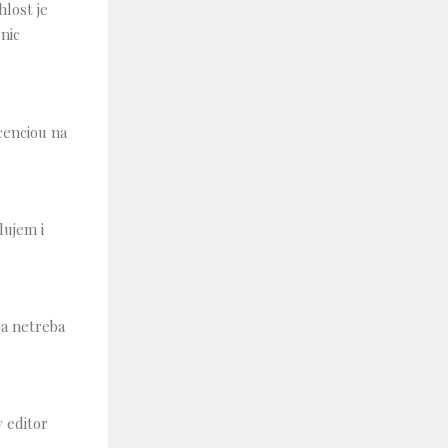
lost je
nic
icenciou na
lujem i
sa netreba
y editor