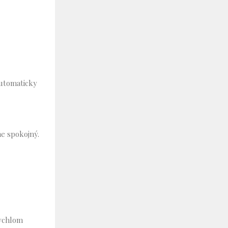
 automaticky
e spokojný.
rychlom