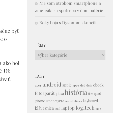
Nie som otrokom smartphone a
zmenšila sa spotreba v ňom batérie
Roky boja s Dysonom skončili…
ačne byť
e o
TÉMY
Témy
.
a ako bol
ý. Už
TAGY
ávať.
android
ebook
apple
acer
apps
dell
desk
história
fotoaparát
glosa
ipad
ikea
keyboard
iphone
iPhone13Pro
irobot
iTunes
logitech
laptop
klávesnica
kutil
mac