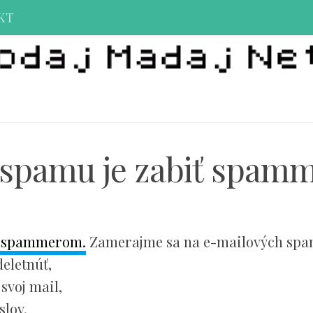
KT
i spamu je zabiť spam
i spammerom.
Zamerajme sa na e-mailových sp
eletnúť,
svoj mail,
slov,