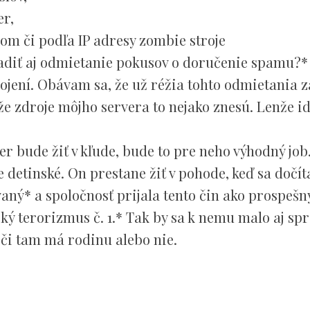
er,
om či podľa IP adresy zombie stroje
adiť aj odmietanie pokusov o doručenie spamu?*
jení. Obávam sa, že už réžia tohto odmietania z
e zdroje môjho servera to nejako znesú. Lenže id
bude žiť v kľude, bude to pre neho výhodný job
 detinské. On prestane žiť v pohode, keď sa dočít
vaný* a spoločnosť prijala tento čin ako prospešn
ý terorizmus č. 1.* Tak by sa k nemu malo aj spr
či tam má rodinu alebo nie.