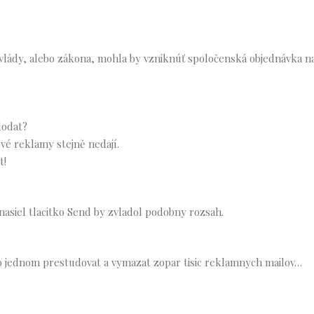
vlády, alebo zákona, mohla by vzniknúť spoločenská objednávka na
dodat?
vé reklamy stejně nedají.
t!
 nasiel tlacitko Send by zvladol podobny rozsah.
o jednom prestudovat a vymazat zopar tisic reklamnych mailov…