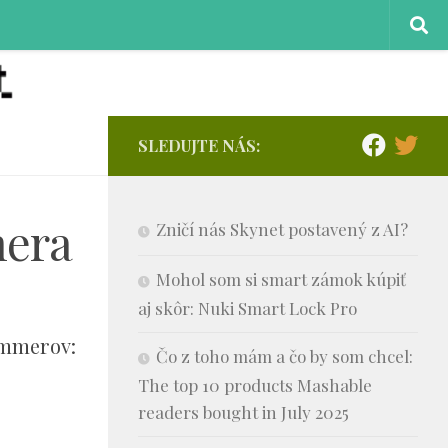
SLEDUJTE NÁS:
mera
Zničí nás Skynet postavený z AI?
Mohol som si smart zámok kúpiť
aj skôr: Nuki Smart Lock Pro
ammerov:
Čo z toho mám a čo by som chcel:
The top 10 products Mashable
readers bought in July 2025