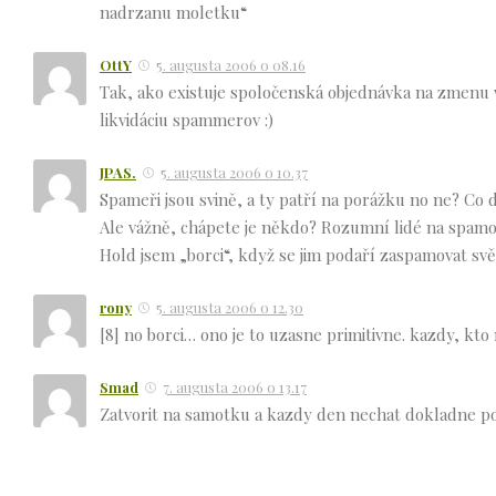
nadrzanu moletku“
OttY
5. augusta 2006 o 08.16
Tak, ako existuje spoločenská objednávka na zmenu 
likvidáciu spammerov :)
JPAS.
5. augusta 2006 o 10.37
Spameři jsou svině, a ty patří na porážku no ne? Co 
Ale vážně, chápete je někdo? Rozumní lidé na spamo
Hold jsem „borci“, když se jim podaří zaspamovat svě
rony
5. augusta 2006 o 12.30
[8] no borci… ono je to uzasne primitivne. kazdy, kto
Smad
7. augusta 2006 o 13.17
Zatvorit na samotku a kazdy den nechat dokladne p