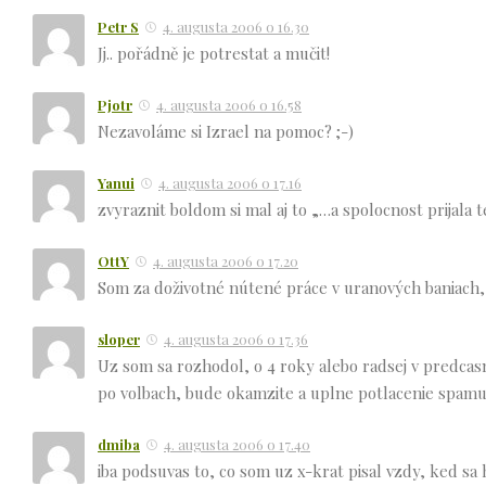
Petr S
4. augusta 2006 o 16.30
Jj.. pořádně je potrestat a mučit!
Pjotr
4. augusta 2006 o 16.58
Nezavoláme si Izrael na pomoc? ;-)
Yanui
4. augusta 2006 o 17.16
zvyraznit boldom si mal aj to „…a spolocnost prijala t
OttY
4. augusta 2006 o 17.20
Som za doživotné nútené práce v uranových baniach,
sloper
4. augusta 2006 o 17.36
Uz som sa rozhodol, o 4 roky alebo radsej v predca
po volbach, bude okamzite a uplne potlacenie spamu
dmiba
4. augusta 2006 o 17.40
iba podsuvas to, co som uz x-krat pisal vzdy, ked sa 