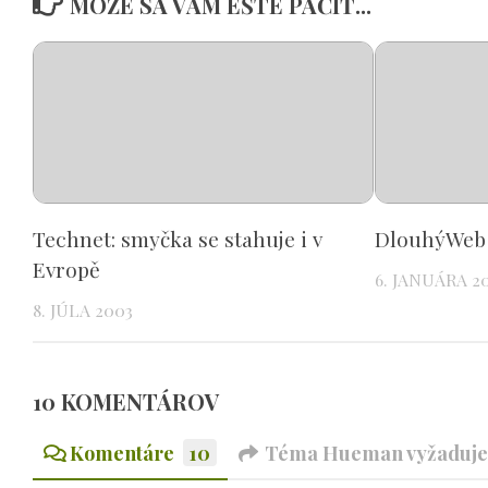
MÔŽE SA VÁM EŠTE PÁČIŤ...
Technet: smyčka se stahuje i v
DlouhýWeb
Evropě
6. JANUÁRA 2
8. JÚLA 2003
10 KOMENTÁROV
Komentáre
10
Téma Hueman vyžaduje 