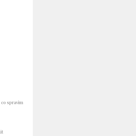
 co spravim
it