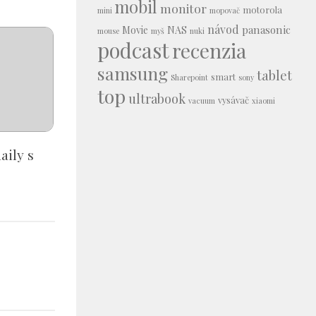
mobil
monitor
motorola
mini
mopovač
návod
panasonic
Movie
NAS
mouse
myš
nuki
podcast
recenzia
samsung
tablet
smart
Sharepoint
sony
top
ultrabook
vysávač
vacuum
xiaomi
aily s