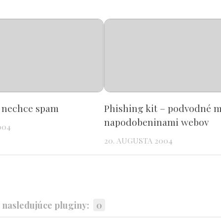
 nechce spam
Phishing kit – podvodné m
napodobeninami webov
004
20. AUGUSTA 2004
nasledujúce pluginy:
0