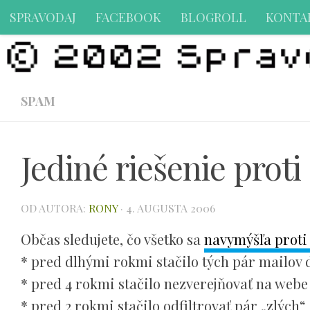
SPRAVODAJ
FACEBOOK
BLOGROLL
KONTA
Preskočiť na obsah
SPAM
Jediné riešenie prot
OD AUTORA:
RONY
·
4. AUGUSTA 2006
Občas sledujete, čo všetko sa
navymýšľa prot
* pred dlhými rokmi stačilo tých pár mailov d
* pred 4 rokmi stačilo nezverejňovať na webe 
* pred 2 rokmi stačilo odfiltrovať pár „zlých“ 