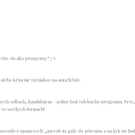
ento cin ako prospesny.“ ;-)
 alebo kŕmenie tučniakov na antarktíde.
snych volbach, kandidujem – jediny bod volebneho programu: Prve,
 vo vsetkych formach!
hovorilo o spameroch: „zavesit za gule do prievanu a na krk im hod