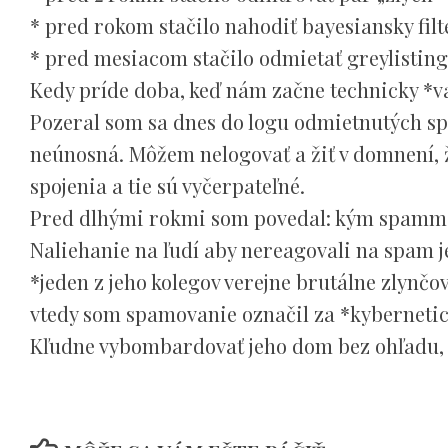
* pred rokom stačilo nahodiť bayesiansky filt
* pred mesiacom stačilo odmietať greylisting
Kedy príde doba, keď nám začne technicky *v
Pozeral som sa dnes do logu odmietnutých spo
neúnosná. Môžem nelogovať a žiť v domnení, ž
spojenia a tie sú vyčerpateľné.
Pred dlhými rokmi som povedal: kým spammer 
Naliehanie na ľudí aby nereagovali na spam je
*jeden z jeho kolegov verejne brutálne zlynčo
vtedy som spamovanie označil za *kybernetick
Kľudne vybombardovať jeho dom bez ohľadu, 