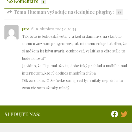
Komentáre
1
Téma Hueman vyžaduje nasledujúce pluginy:
0
Jaro
8. októbra 2007 o 20.54
Tak toto je bohovská veta: „Ja keď si dám myš na start up
menu a zoznam programov, tak mi menu roluje tak dlho, že
si môžem ísť kávu uvariť, ocukrovať, vrátiť sa a ešte stále to
bude rolovať“
Je vidno, že Filip mal už v tej dobe taký prehľad a nadhľad nad
internetom, ktorý dodnes mnohým chýba.
Dík za odkaz. O Sieťovke som pred tým nikdy nepočul a to
zasa nie som až taký mladý.
SLEDUJTE NÁS: