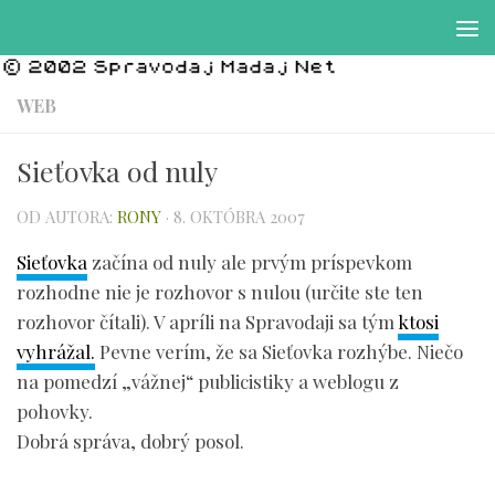
Preskočiť na obsah
WEB
Sieťovka od nuly
OD AUTORA:
RONY
·
8. OKTÓBRA 2007
Sieťovka
začína od nuly ale prvým príspevkom
rozhodne nie je rozhovor s nulou (určite ste ten
rozhovor čítali). V apríli na Spravodaji sa tým
ktosi
vyhrážal.
Pevne verím, že sa Sieťovka rozhýbe. Niečo
na pomedzí „vážnej“ publicistiky a weblogu z
pohovky.
Dobrá správa, dobrý posol.