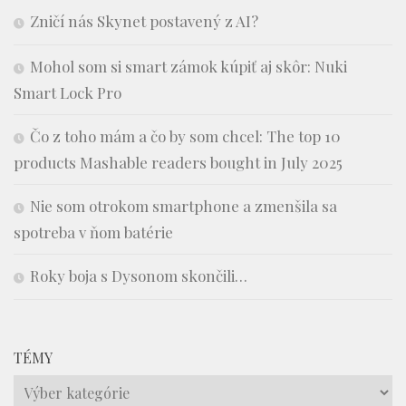
Zničí nás Skynet postavený z AI?
Mohol som si smart zámok kúpiť aj skôr: Nuki
Smart Lock Pro
Čo z toho mám a čo by som chcel: The top 10
products Mashable readers bought in July 2025
Nie som otrokom smartphone a zmenšila sa
spotreba v ňom batérie
Roky boja s Dysonom skončili…
TÉMY
Témy