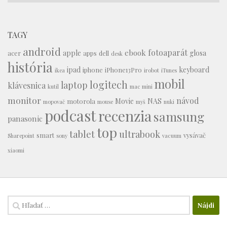
TAGY
android
fotoaparát
ebook
apple
glosa
acer
apps
dell
desk
história
ipad
keyboard
iphone
iPhone13Pro
ikea
irobot
iTunes
mobil
logitech
laptop
klávesnica
kutil
mac mini
monitor
návod
Movie
NAS
motorola
mopovač
mouse
myš
nuki
podcast
recenzia
samsung
panasonic
top
tablet
ultrabook
smart
vysávač
Sharepoint
sony
vacuum
xiaomi
Hľadať: