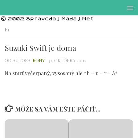
Preskočiť na obsah
F1
Suzuki Swift je doma
OD AUTORA:
RONY
·
31. OKTÓBRA 2007
Na smrť vyčerpaný, vysosaný ale *h – u – r – á*
MÔŽE SA VÁM EŠTE PÁČIŤ...