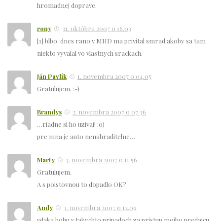
hromadnej doprave.
rony
31. októbra 2007 o 16.03
[1] blbo. dnes rano v MHD ma privital smrad akoby sa tam
niekto vyvalal vo vlastnych srackach.
Ján Pavlík
1. novembra 2007 o 04.05
Gratulujem. :-)
Brandys
2. novembra 2007 o 07.36
…riadne si ho uzivaj! :o)
pre mna je auto nenahraditelne…
Marty
3. novembra 2007 o 11.56
Gratulujem.
A s poistovnou to dopadlo OK?
Andy
3. novembra 2007 o 12.09
vdaka bohu v takychto pripadoch za pristup mojho predajcu,