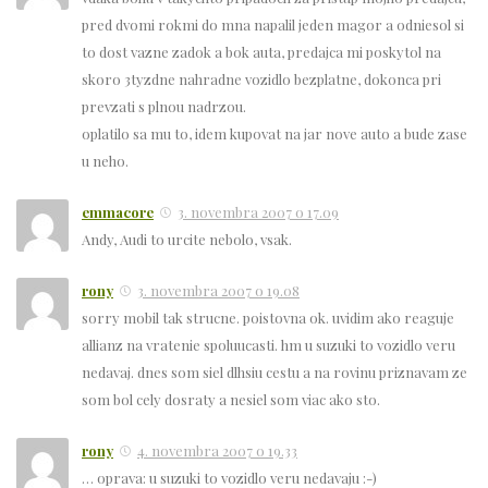
pred dvomi rokmi do mna napalil jeden magor a odniesol si
to dost vazne zadok a bok auta, predajca mi poskytol na
skoro 3tyzdne nahradne vozidlo bezplatne, dokonca pri
prevzati s plnou nadrzou.
oplatilo sa mu to, idem kupovat na jar nove auto a bude zase
u neho.
emmacore
3. novembra 2007 o 17.09
Andy, Audi to urcite nebolo, vsak.
rony
3. novembra 2007 o 19.08
sorry mobil tak strucne. poistovna ok. uvidim ako reaguje
allianz na vratenie spoluucasti. hm u suzuki to vozidlo veru
nedavaj. dnes som siel dlhsiu cestu a na rovinu priznavam ze
som bol cely dosraty a nesiel som viac ako sto.
rony
4. novembra 2007 o 19.33
… oprava: u suzuki to vozidlo veru nedavaju :-)