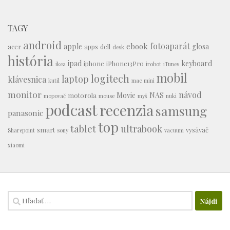
TAGY
android
fotoaparát
ebook
apple
glosa
acer
apps
dell
desk
história
ipad
keyboard
iphone
iPhone13Pro
ikea
irobot
iTunes
mobil
logitech
laptop
klávesnica
kutil
mac mini
monitor
návod
Movie
NAS
motorola
mopovač
mouse
myš
nuki
podcast
recenzia
samsung
panasonic
top
tablet
ultrabook
smart
vysávač
Sharepoint
sony
vacuum
xiaomi
Hľadať: