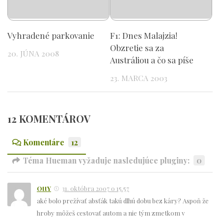
Vyhradené parkovanie
F1: Dnes Malajzia!
Obzretie sa za
20. JÚNA 2008
Austráliou a čo sa píše
23. MARCA 2003
12 KOMENTÁROV
Komentáre
12
Téma Hueman vyžaduje nasledujúce pluginy:
0
OttY
31. októbra 2007 o 15.57
aké bolo prežívať absťák takú dlhú dobu bez káry? Aspoň že
hroby môžeš cestovať autom a nie tým zmetkom v