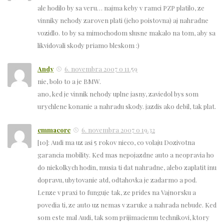
ale hodilo by sa veru… najma keby v ramci PZP platilo, ze
vinniky nehody zaroven plati (jeho poistovna) aj nahradne
vozidlo. to by sa mimochodom slusne makalo na tom, aby sa
likvidovali skody priamo bleskom :)
Andy
6. novembra 2007 o 11.59
nie, bolo to a je BMW.
ano, ked je vinnik nehody uplne jasny, zaviedol bys som
urychlene konanie a nahradu skody. jazdis ako debil, tak plat.
emmacore
6. novembra 2007 o 19.32
[10]: Audi ma uz asi 5 rokov nieco, co volaju Dozivotna
garancia mobility. Ked mas nepojazdne auto a neopravia ho
do niekolkych hodin, musia ti dat nahradne, alebo zaplatit inu
dopravu, ubytovanie atd, odtahovka je zadarmo a pod.
Lenze v praxi to funguje tak, ze prides na Vajnorsku a
povedia ti, ze auto uz nemas v zaruke a nahrada nebude. Ked
som este mal Audi, tak som prijimaciemu technikovi, ktory