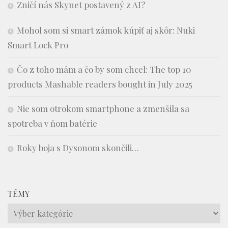
Zničí nás Skynet postavený z AI?
Mohol som si smart zámok kúpiť aj skôr: Nuki
Smart Lock Pro
Čo z toho mám a čo by som chcel: The top 10
products Mashable readers bought in July 2025
Nie som otrokom smartphone a zmenšila sa
spotreba v ňom batérie
Roky boja s Dysonom skončili…
TÉMY
Témy