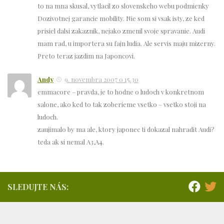
to na mna skusal, vytlacil zo slovenskeho webu podmienky
Dozivotnej garancie mobility. Nie som si vsak isty, ze ked
prisiel dalsi zakaznik, nejako zmenil svoje spravanie. Audi
mam rad, u importera su fajn ludia. Ale servis maju mizerny.
Preto teraz jazdim na Japoncovi.
Andy
9. novembra 2007 o 15.30
emmacore – pravda, je to hodne o ludoch v konkretnom
salone, ako ked to tak zoberieme vsetko – vsetko stoji na
ludoch.
zaujimalo by ma ale, ktory japonec ti dokazal nahradit Audi?
teda ak si nemal A3,A4.
SLEDUJTE NÁS: