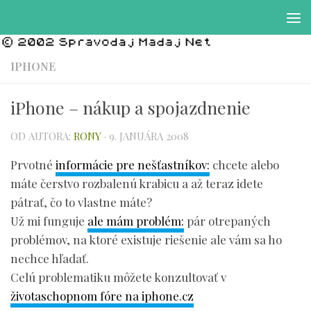
Preskočiť na obsah
IPHONE
iPhone – nákup a spojazdnenie
OD AUTORA:
RONY
·
9. JANUÁRA 2008
Prvotné
informácie pre nešťastníkov:
chcete alebo
máte čerstvo rozbalenú krabicu a až teraz idete
pátrať, čo to vlastne máte?
Už mi funguje
ale mám problém:
pár otrepaných
problémov, na ktoré existuje riešenie ale vám sa ho
nechce hľadať.
Celú problematiku môžete konzultovať v
životaschopnom fóre na iphone.cz