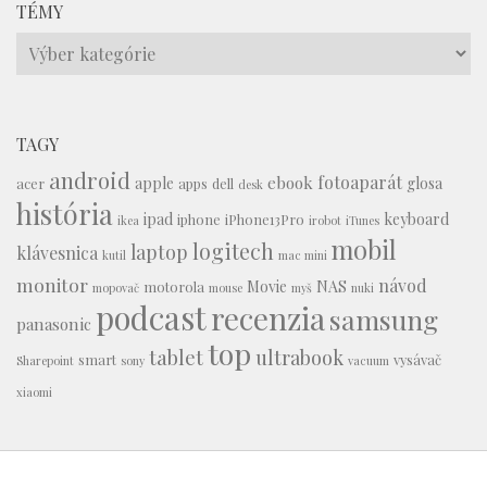
TÉMY
Témy
TAGY
android
fotoaparát
ebook
apple
glosa
acer
apps
dell
desk
história
ipad
keyboard
iphone
iPhone13Pro
ikea
irobot
iTunes
mobil
logitech
laptop
klávesnica
kutil
mac mini
monitor
návod
Movie
NAS
motorola
mopovač
mouse
myš
nuki
podcast
recenzia
samsung
panasonic
top
tablet
ultrabook
smart
vysávač
Sharepoint
sony
vacuum
xiaomi