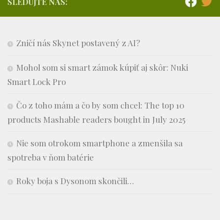
SLEDUJTE NÁS:
Zničí nás Skynet postavený z AI?
Mohol som si smart zámok kúpiť aj skôr: Nuki
Smart Lock Pro
Čo z toho mám a čo by som chcel: The top 10
products Mashable readers bought in July 2025
Nie som otrokom smartphone a zmenšila sa
spotreba v ňom batérie
Roky boja s Dysonom skončili…