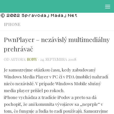
Preskočiť na obsah
IPHONE
PwnPlayer – nezávislý multimediálny
prehrávač
OD AUTORA:
RONY
·
24. SEPTEMBRA 2008
Je samozrejme otázkou času, kedy zabudovaný
Windows Media Player v PC či v PDA (mobile) nahradí
niečo nezávislé. V prípade Windows Mobile slušný
media player prišiel po rokoch.
iPhone vychádza z tradície iPodov a preto sa dá
pochopiť, že ani komunita vývojárov sa „neprple“ v
tom, čo funguje a ľudia to radi používajú. Samozrejme