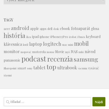
TAGY
android
fotoaparát
ebook
apple
glosa
acer
apps
dell
desk
história
ipad
keyboard
iphone
iPhone13Pro
ikea
irobot
iTunes
mobil
logitech
laptop
klávesnica
kutil
mac mini
monitor
návod
Movie
NAS
motorola
mopovač
mouse
myš
nuki
podcast
recenzia
samsung
panasonic
top
tablet
ultrabook
smart
vysávač
Sharepoint
sony
vacuum
xiaomi
Hľadať: