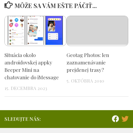
MÔŽE SA VÁM EŠTE PÁČIŤ...
Situácia okolo
Geotag Photos: len
androidovskej appky
zaznamenávanie
Beeper Mini na
prejdenej trasy?
chatovanie do iMessage
5. OKTÓBRA 2010
15. DECEMBRA 2023
SLEDUJTE NÁS: