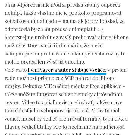
sú aj odporcovia ale iPod si predsa žiadny odporca
nekúpi, takže vlastne nie je pre koho programovať
sofistikovanú náhradu – najmä ak je predpoklad, že
odporcovia by za ňu predsa ani neplatili :-)
Samozrejme urobiť nezávislý prehrávač aj pre iPhone
možné je. Dnes sa šíri informácia, že niečo
schopnejšie na prehrávanie lokálnych súborov by tu
mohlo predsa len výjsť už onedlho.
Volá sa to
PwnPlayer a autor slubuje všeličo.
V prvom
rade možnosť priamo cez SCP nahrať do iPhone
mp3ky. Dokonca VIE načítať média z iPod aplikácie –
takže môžete fungovať schizofrenicky aj pôvodnou
cestou. Video to zatiaľ nevie prehrávať, takže práve
táto oblasť jeho schopností je ukrytá. Ak by to mal
vedieť, musel by vedieť prehrávať formáty typu divx a
hlavne vedieť titulky. Ale to nechajme na budúcnosť.
Samotný prehrávač sa dá ovládať „gestami“ aj pri