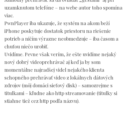
uzamknutom telefóne – na webe autor toho spomína
viac.
PwnPlayer iba ukazuje, že systém na akom beží
iPhone poskytuje dostatok priestoru na riešenie
potrieb a ničím výrazne neobmedzuje – iba časom a
chuťou niečo urobiť.
Uvidíme. Pevne však verím, že ešte uvidíme nejaký
nový dobrý videoprehrávač aj keď ja by som
momentálne najradšej videl nejakého klienta
schopného prehrávať video z lokálnych dátových
zdrojov (môj domáci sieťový disk) – samozrejme s
titulkami – kľudne ako http streamovanie (titulky si
stiahne tiež cez http podľa názvu).