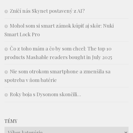
Zničí nás Skynet postavený z AI?
Mohol som si smart zámok kúpiť aj skôr: Nuki
Smart Lock Pro
Čo z toho mám a čo by som chcel: The top 10
products Mashable readers bought in July 2025
Nie som otrokom smartphone a zmenšila sa
spotreba v ňom batérie
Roky boja s Dysonom skončili…
TÉMY
Témy