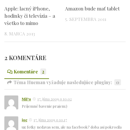
Apple: lacný iPhone,
Amazon bude mať tablet
hodinky či televízia – a
5. SEPTEMBRA 2011
všetko to mimo
8. MARCA 2013
2 KOMENTÁRE
Komentáre
2
Téma Hueman vyžaduje nasledujúce pluginy:
0
MiPo
17. júna 2009 o 10.02
Príjemné bavenie prajem:)
joe
17. júna 2009 o 10.17
uz fotky nedavas sem, ale na facebook? doba asi pokrocila