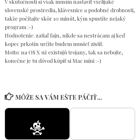
V skutočnosti si však musím nastaviť všelijaké
slovenské prostredia, klávesnice a podobné drobnosti,
takže počítajte skôr 10 minút, kým spustíte nejaký
program :-)
Hodnotenie: zatiaľ fajn, nikde sa nestrácam aj keď
kopec prkotín určite budem musieť zistiť.
Motto: na OS X už existujú trojany, tak sa nebojte,
konečne je tu dôvod kúpiť si Mac mini :-)
MÔŽE SA VÁM EŠTE PÁČIŤ...