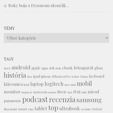
Roky boja s Dysonom skončili…
TÉMY
Témy
TAGY
android
fotoaparát
ebook
apple
glosa
acer
apps
dell
desk
história
ipad
keyboard
iphone
iPhone13Pro
ikea
irobot
iTunes
mobil
logitech
laptop
klávesnica
kutil
mac mini
monitor
návod
Movie
NAS
motorola
mopovač
mouse
myš
nuki
podcast
recenzia
samsung
panasonic
top
tablet
ultrabook
smart
vysávač
Sharepoint
sony
vacuum