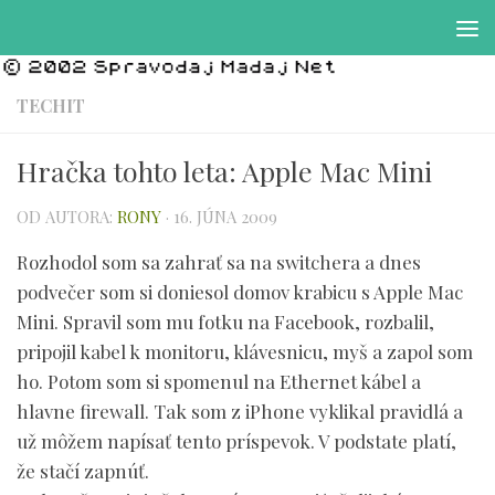
Preskočiť na obsah
TECHIT
Hračka tohto leta: Apple Mac Mini
OD AUTORA:
RONY
·
16. JÚNA 2009
Rozhodol som sa zahrať sa na switchera a dnes
podvečer som si doniesol domov krabicu s Apple Mac
Mini. Spravil som mu fotku na Facebook, rozbalil,
pripojil kabel k monitoru, klávesnicu, myš a zapol som
ho. Potom som si spomenul na Ethernet kábel a
hlavne firewall. Tak som z iPhone vyklikal pravidlá a
už môžem napísať tento príspevok. V podstate platí,
že stačí zapnúť.