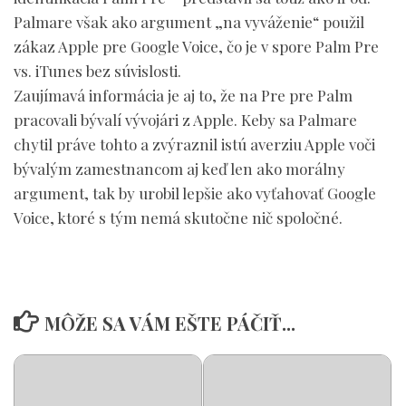
Palmare však ako argument „na vyváženie“ použil
zákaz Apple pre Google Voice, čo je v spore Palm Pre
vs. iTunes bez súvislosti.
Zaujímavá informácia je aj to, že na Pre pre Palm
pracovali bývalí vývojári z Apple. Keby sa Palmare
chytil práve tohto a zvýraznil istú averziu Apple voči
bývalým zamestnancom aj keď len ako morálny
argument, tak by urobil lepšie ako vyťahovať Google
Voice, ktoré s tým nemá skutočne nič spoločné.
MÔŽE SA VÁM EŠTE PÁČIŤ...