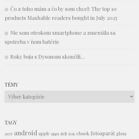
Čo z toho mám a čo by som chcel: The top 10
products Mashable readers bought in July 2025
Nie som otrokom smartphone a zmenšila sa
spotreba v ňom batérie
Roky boja s Dysonom skončili…
TÉMY
Témy
TAGY
android
fotoaparát
ebook
apple
glosa
acer
apps
dell
desk