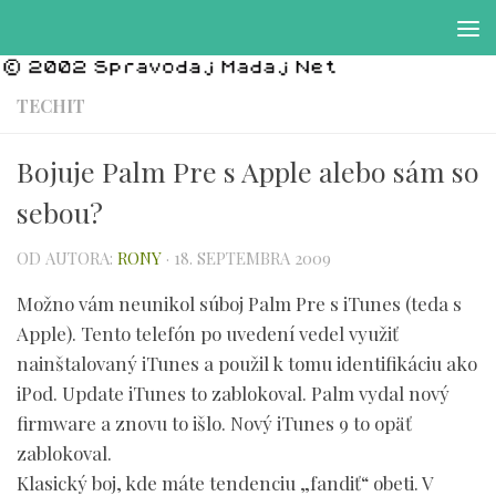
Preskočiť na obsah
TECHIT
Bojuje Palm Pre s Apple alebo sám so
sebou?
OD AUTORA:
RONY
·
18. SEPTEMBRA 2009
Možno vám neunikol súboj Palm Pre s iTunes (teda s
Apple). Tento telefón po uvedení vedel využiť
nainštalovaný iTunes a použil k tomu identifikáciu ako
iPod. Update iTunes to zablokoval. Palm vydal nový
firmware a znovu to išlo. Nový iTunes 9 to opäť
zablokoval.
Klasický boj, kde máte tendenciu „fandiť“ obeti. V