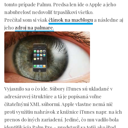
tomto prípade Palmu. Predsa len ide o Apple a jeho
nabubrelosť nedovoliť trpaslíkovi všetko.
Prečítal som si však
článok na macblogu
a následne aj
jeho
zdroj na palmare.
Vyjasnilo sa o čo ide. Súbory iTunes sú ukladané v
adresárovej štruktúre a tá je popísaná voľne
čitateľnými XML súbormi. Apple vlastne nemá nič
proti využitiu nahrávok z knižnice iTunes napr. na ich
prenos do iných zariadení. Jediné, čo mu vadilo bola
identifikácia Palm Pre – predstavil sa totiž ako iPod.