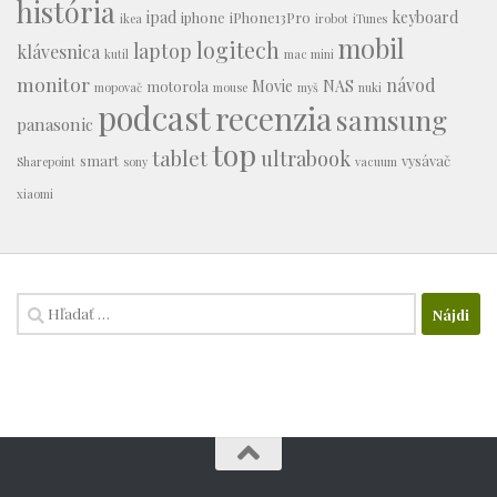
história
ipad
keyboard
iphone
iPhone13Pro
ikea
irobot
iTunes
mobil
logitech
laptop
klávesnica
kutil
mac mini
monitor
návod
Movie
NAS
motorola
mopovač
mouse
myš
nuki
podcast
recenzia
samsung
panasonic
top
tablet
ultrabook
smart
vysávač
Sharepoint
sony
vacuum
xiaomi
Hľadať: