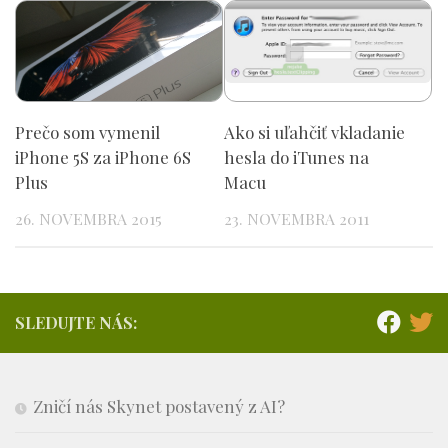
Prečo som vymenil
Ako si uľahčiť vkladanie
iPhone 5S za iPhone 6S
hesla do iTunes na
Plus
Macu
26. NOVEMBRA 2015
23. NOVEMBRA 2011
SLEDUJTE NÁS:
Zničí nás Skynet postavený z AI?