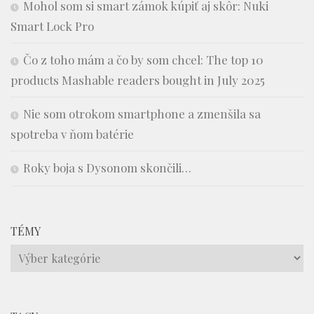
Mohol som si smart zámok kúpiť aj skôr: Nuki
Smart Lock Pro
Čo z toho mám a čo by som chcel: The top 10
products Mashable readers bought in July 2025
Nie som otrokom smartphone a zmenšila sa
spotreba v ňom batérie
Roky boja s Dysonom skončili…
TÉMY
Témy