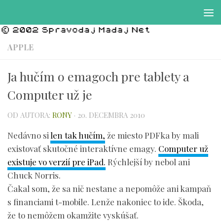
Preskočiť na obsah
APPLE
Ja hučím o emagoch pre tablety a
Computer už je
OD AUTORA:
RONY
·
20. DECEMBRA 2010
Nedávno si
len tak hučím,
že miesto PDFka by mali
existovať skutočné interaktívne emagy.
Computer už
existuje vo verzií pre iPad.
Rýchlejší by nebol ani
Chuck Norris.
Čakal som, že sa nič nestane a nepomôže ani kampaň
s financiami t-mobile. Lenže nakoniec to ide. Škoda,
že to nemôžem okamžite vyskúšať.