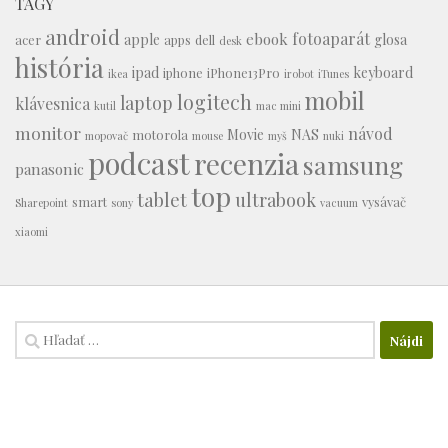
TAGY
android
fotoaparát
ebook
apple
glosa
acer
apps
dell
desk
história
ipad
keyboard
iphone
iPhone13Pro
ikea
irobot
iTunes
mobil
logitech
laptop
klávesnica
kutil
mac mini
monitor
návod
Movie
NAS
motorola
mopovač
mouse
myš
nuki
podcast
recenzia
samsung
panasonic
top
tablet
ultrabook
smart
vysávač
Sharepoint
sony
vacuum
xiaomi
Hľadať: