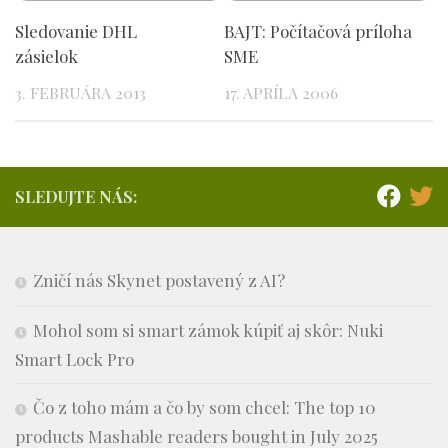
Sledovanie DHL
BAJT: Počítačová príloha
zásielok
SME
3. FEBRUÁRA 2013
17. APRÍLA 2006
SLEDUJTE NÁS:
Zničí nás Skynet postavený z AI?
Mohol som si smart zámok kúpiť aj skôr: Nuki
Smart Lock Pro
Čo z toho mám a čo by som chcel: The top 10
products Mashable readers bought in July 2025