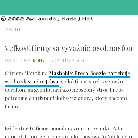
Preskočiť na obsah
TECHIT
Veľkosť firmy sa vyvažuje osobnosťou
OD AUTORA:
RONY
·
26. JANUÁRA 2011
Citujem článok na
Mashable: Prečo Google potrebuje
svojho vlastného Jobsa.
Veľká firma s celosvetovým
dosahom sa zvonku javí ako neosobný stroj. Preto
potrebuje charizmatického vizionára, ktorý zosobní
firmu.
Evidentne to firme pomáha zvnútra i zvonku. A to
napriek tomu, že archetyp takej postavy (u Apple je to