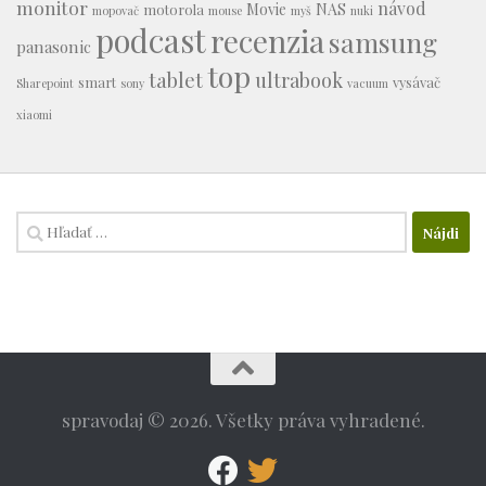
monitor
návod
Movie
NAS
motorola
mopovač
mouse
myš
nuki
podcast
recenzia
samsung
panasonic
top
tablet
ultrabook
smart
vysávač
Sharepoint
sony
vacuum
xiaomi
Hľadať:
spravodaj © 2026. Všetky práva vyhradené.