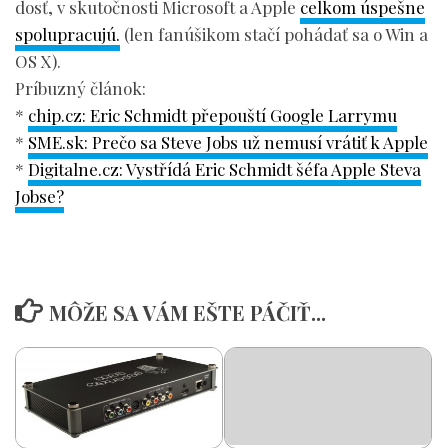
dosť, v skutočnosti Microsoft a Apple
celkom úspešne
spolupracujú.
(len fanúšikom stačí pohádať sa o Win a
OS X).
Príbuzný článok:
*
chip.cz: Eric Schmidt přepouští Google Larrymu
*
SME.sk: Prečo sa Steve Jobs už nemusí vrátiť k Apple
*
Digitalne.cz: Vystřídá Eric Schmidt šéfa Apple Steva
Jobse?
MÔŽE SA VÁM EŠTE PÁČIŤ...