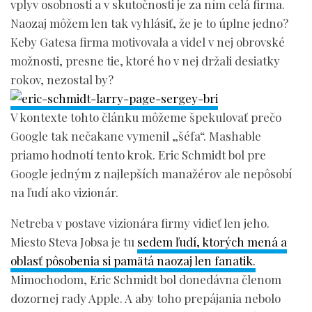
vplyv osobnosti a v skutočnosti je za ním celá firma.
Naozaj môžem len tak vyhlásiť, že je to úplne jedno?
Keby Gatesa firma motivovala a videl v nej obrovské
možnosti, presne tie, ktoré ho v nej držali desiatky
rokov, nezostal by?
V kontexte tohto článku môžeme špekulovať prečo
Google tak nečakane vymenil „šéfa“. Mashable
priamo hodnotí tento krok. Eric Schmidt bol pre
Google jedným z najlepších manažérov ale nepôsobí
na ľudí ako vizionár.
Netreba v postave vizionára firmy vidieť len jeho.
Miesto Steva Jobsa je tu
sedem ľudí, ktorých mená a
oblasť pôsobenia si pamätá naozaj len fanatik.
Mimochodom, Eric Schmidt bol donedávna členom
dozornej rady Apple. A aby toho prepájania nebolo