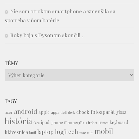
Nie som otrokom smartphone a zmenšila sa
spotreba v ňom batérie
Roky boja s Dysonom skončili…
TÉMY
Témy
TAGY
android
fotoaparát
ebook
apple
glosa
acer
apps
dell
desk
história
ipad
keyboard
iphone
iPhone13Pro
ikea
irobot
iTunes
mobil
logitech
laptop
klávesnica
kutil
mac mini