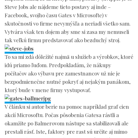
Steve Jobs ale nájdeme tieto postavy aj inde –
Facebook, svojho času Gates v Microsofte) v
skutočnosti vo firme nevymýšľa a neriadi všetko sam.
Vytvára však ten dojem aby sme si zasa my nemuseli
tak veľkú firmu predstavovať ako bezduchý stroj.
To sa mi zdá dôležité najmä u služieb a výrobkov, ktoré
idú priamo ľuďom. Predpokladám, že nákupy
počítačov ako výbavu pre zamestnancov už nie je
bezpodmienečne nutné pokryť aj nejakým panákom,
ktorý bude v mene firmy vystupovať.
V článku si autor berie na pomoc napríklad graf cien
akcií Microsoftu. Počas pôsobenia Gatesa rástli a
okamžite po Balmerovom nástupe sa stabilizovali ale
prestali rásť. Iste, faktory pre rast sú určite aj mimo