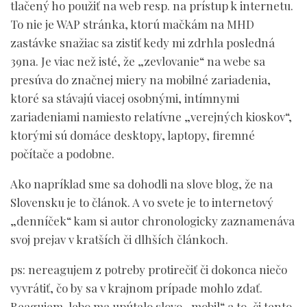
tlačený ho použiť na web resp. na prístup k internetu.
To nie je WAP stránka, ktorú mačkám na MHD
zastávke snažiac sa zistiť kedy mi zdrhla posledná
39na. Je viac než isté, že „zevlovanie“ na webe sa
presúva do značnej miery na mobilné zariadenia,
ktoré sa stávajú viacej osobnými, intímnymi
zariadeniami namiesto relatívne „verejných kioskov“,
ktorými sú domáce desktopy, laptopy, firemné
počítače a podobne.
Ako napríklad sme sa dohodli na slove blog, že na
Slovensku je to článok. A vo svete je to internetový
„denníček“ kam si autor chronologicky zaznamenáva
svoj prejav v kratších či dlhších článkoch.
ps: nereagujem z potreby protirečiť či dokonca niečo
vyvrátiť, čo by sa v krajnom prípade mohlo zdať.
Reagujem, lebo ma upútalo slovo „mobil“ a to, či tento