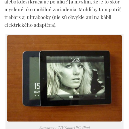
alebo kdesi kráčajúc po ulici? Ja myslím, že je to skôr
myslené ako mobilné zariadenia. Mohli by tam patriť
trebárs aj ultrabooky (nie sú obvykle ani na kábli
elektrického adaptéra).
Samsung ATIV SmartPC: iPad