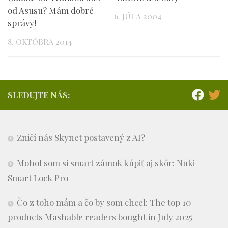
od Asusu? Mám dobré
6. JÚLA 2004
správy!
8. OKTÓBRA 2014
SLEDUJTE NÁS:
Zničí nás Skynet postavený z AI?
Mohol som si smart zámok kúpiť aj skôr: Nuki
Smart Lock Pro
Čo z toho mám a čo by som chcel: The top 10
products Mashable readers bought in July 2025