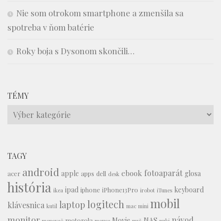
Nie som otrokom smartphone a zmenšila sa
spotreba v ňom batérie
Roky boja s Dysonom skončili…
TÉMY
Témy
TAGY
android
fotoaparát
ebook
apple
glosa
acer
apps
dell
desk
história
ipad
keyboard
iphone
iPhone13Pro
ikea
irobot
iTunes
mobil
logitech
laptop
klávesnica
kutil
mac mini
monitor
návod
Movie
NAS
motorola
mopovač
mouse
myš
nuki