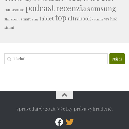
podcast
recenzia
samsung
panasonic
top
tablet
ultrabook
smart
vysávač
Sharepoint
sony
vacuum
xiaomi
Hľadať:
spravodaj © 2026. Všetky práva vyhradené.