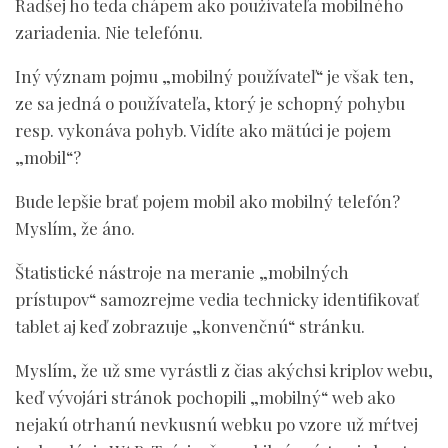
Radšej ho teda chápem ako používateľa mobilného
zariadenia. Nie telefónu.
Iný význam pojmu „mobilný používateľ“ je však ten,
ze sa jedná o používateľa, ktorý je schopný pohybu
resp. vykonáva pohyb. Vidíte ako mätúci je pojem
„mobil“?
Bude lepšie brať pojem mobil ako mobilný telefón?
Myslím, že áno.
Štatistické nástroje na meranie „mobilných
prístupov“ samozrejme vedia technicky identifikovať
tablet aj keď zobrazuje „konvenčnú“ stránku.
Myslím, že už sme vyrástli z čias akýchsi kriplov webu,
keď vývojári stránok pochopili „mobilný“ web ako
nejakú otrhanú nevkusnú webku po vzore už mŕtvej