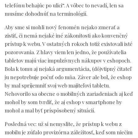
telefónu behajúc po ulici“. A vôbec to nevadí, len sa
musíme dohodnúť na terminológií.
Aby sme si mohli nový fenomén nejako zmerať a
zistiť, či nemá nejaké iné zákonitosti ako konvenčný
prístup k webu. V ostatných rokoch totiž existovali isté
pozorovania. Z hlavy viem len jedno, že používatelia
tabletov majú viac impulzívnych nákupov v eshopoch.
Bola k tomu aj nejaká argumentácia, (dô)vtipný čitateľ
ju nepotrebuje počuť odo mňa. Záver ale bol, že eshop
by mal spríjemniť svoj web majiteľovi tabletu.
Nehovorilo sa obecne o mobilných zariadeniach aj keď
mohol by som tvrdiť, že aj eshop v smartphone by
mohol a mal byť príspôsobený situácií.
Posledná vec: už si nemyslite, že prístup k webu z
mobilu je zúfalo provizórna záležitosť, keď som niečim