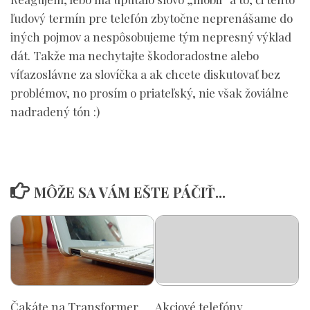
ľudový termín pre telefón zbytočne neprenášame do
iných pojmov a nespôsobujeme tým nepresný výklad
dát. Takže ma nechytajte škodoradostne alebo
víťazoslávne za slovíčka a ak chcete diskutovať bez
problémov, no prosím o priateľský, nie však žoviálne
nadradený tón :)
MÔŽE SA VÁM EŠTE PÁČIŤ...
Čakáte na Transformer
Akciové telefóny