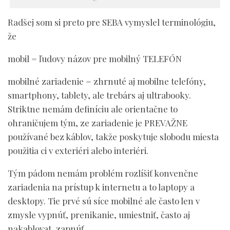
Radšej som si preto pre SEBA vymyslel terminológiu,
že
mobil = ľudovy názov pre mobilný TELEFÓN
mobilné zariadenie = zhrnuté aj mobilne telefóny,
smartphony, tablety, ale trebárs aj ultrabooky.
Striktne nemám definíciu ale orientačne to
ohraničujem tým, ze zariadenie je PREVAŽNE
používané bez káblov, takže poskytuje slobodu miesta
použitia ci v exteriéri alebo interiéri.
Tým pádom nemám problém rozlíšiť konvenčne
zariadenia na prístup k internetu a to laptopy a
desktopy. Tie prvé sú síce mobilné ale často len v
zmysle vypnúť, prenikanie, umiestniť, často aj
nakablovat, zapnúť.