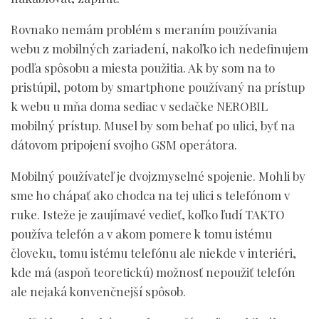
Rovnako nemám problém s meraním používania
webu z mobilných zariadení, nakoľko ich nedefinujem
podľa spôsobu a miesta použitia. Ak by som na to
pristúpil, potom by smartphone používaný na prístup
k webu u mňa doma sediac v sedačke NEROBIL
mobilný prístup. Musel by som behať po ulici, byť na
dátovom pripojení svojho GSM operátora.
Mobilný používateľ je dvojzmyselné spojenie. Mohli by
sme ho chápať ako chodca na tej ulici s telefónom v
ruke. Isteže je zaujímavé vedieť, koľko ľudí TAKTO
používa telefón a v akom pomere k tomu istému
človeku, tomu istému telefónu ale niekde v interiéri,
kde má (aspoň teoretickú) možnosť nepoužiť telefón
ale nejaká konvenčnejší spôsob.