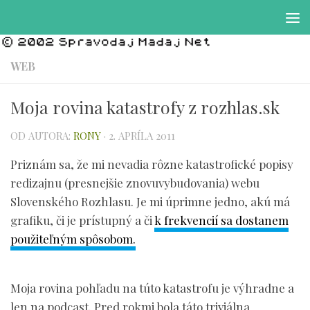
Preskočiť na obsah
WEB
Moja rovina katastrofy z rozhlas.sk
OD AUTORA:
RONY
·
2. APRÍLA 2011
Priznám sa, že mi nevadia rôzne katastrofické popisy
redizajnu (presnejšie znovuvybudovania) webu
Slovenského Rozhlasu. Je mi úprimne jedno, akú má
grafiku, či je prístupný a či
k frekvencií sa dostanem
použiteľným spôsobom.
Moja rovina pohľadu na túto katastrofu je výhradne a
len na podcast. Pred rokmi bola táto triviálna