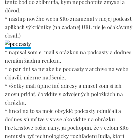
tento bod do zblbnutia, kým nepochopíte zmysel a
dôvod,
* nástup nového webu SRo znamenal v mojej podcast
aplikácií výkričníky (na zadanej URL nie je očakávaný
obsah)
* napísal som e-mail s otázkou na podcasty a dodnes
nemám žiadnu reakciu,
* o pár dní sa nejaké tie podcasty v archíve na webe
objavili, mierne nadšenie,
* všetky mali úplne iné adresy a musel som si ich
znovu pridať, čo vidíte v zdvojených položkách na
obrázku,
* hneď na to sa moje obvyklé podcasty odmlčali a
dodnes sú mŕtve v stave ako vidíte na obrázku.
Pre kristove božie rany, ja pochopím, že v celom SRo
nemusia byť technologicky rozhľadení ľudia, ktorí