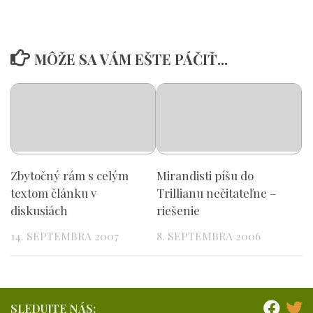
MÔŽE SA VÁM EŠTE PÁČIŤ...
Zbytočný rám s celým
Mirandisti píšu do
textom článku v
Trillianu nečitateľne –
diskusiách
riešenie
14. SEPTEMBRA 2007
8. SEPTEMBRA 2006
SLEDUJTE NÁS: