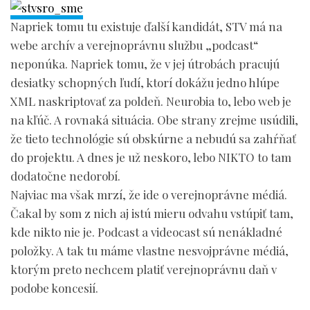
Napriek tomu tu existuje ďalší kandidát, STV má na
webe archív a verejnoprávnu službu „podcast“
neponúka. Napriek tomu, že v jej útrobách pracujú
desiatky schopných ľudí, ktorí dokážu jedno hlúpe
XML naskriptovať za poldeň. Neurobia to, lebo web je
na kľúč. A rovnaká situácia. Obe strany zrejme usúdili,
že tieto technológie sú obskúrne a nebudú sa zahŕňať
do projektu. A dnes je už neskoro, lebo NIKTO to tam
dodatočne nedorobí.
Najviac ma však mrzí, že ide o verejnoprávne médiá.
Čakal by som z nich aj istú mieru odvahu vstúpiť tam,
kde nikto nie je. Podcast a videocast sú nenákladné
položky. A tak tu máme vlastne nesvojprávne médiá,
ktorým preto nechcem platiť verejnoprávnu daň v
podobe koncesií.