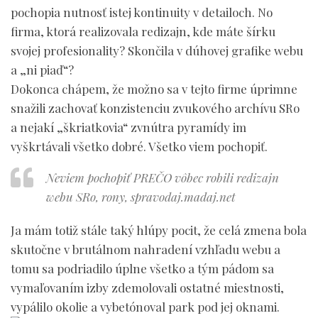
pochopia nutnosť istej kontinuity v detailoch. No
firma, ktorá realizovala redizajn, kde máte šírku
svojej profesionality? Skončila v dúhovej grafike webu
a „ni piaď“?
Dokonca chápem, že možno sa v tejto firme úprimne
snažili zachovať konzistenciu zvukového archívu SRo
a nejakí „škriatkovia“ zvnútra pyramídy im
vyškrtávali všetko dobré. Všetko viem pochopiť.
Neviem pochopiť PREČO vôbec robili redizajn
webu SRo,
rony, spravodaj.madaj.net
Ja mám totiž stále taký hlúpy pocit, že celá zmena bola
skutočne v brutálnom nahradení vzhľadu webu a
tomu sa podriadilo úplne všetko a tým pádom sa
vymaľovaním izby zdemolovali ostatné miestnosti,
vypálilo okolie a vybetónoval park pod jej oknami.