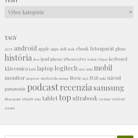
TÉMY
Témy
TAGY
android
fotoaparát
ebook
apple
glosa
acer
apps
dell
desk
história
ipad
keyboard
iphone
iPhone13Pro
ikea
irobot
iTunes
mobil
logitech
laptop
klávesnica
kutil
mac mini
monitor
návod
Movie
NAS
motorola
mopovač
mouse
myš
nuki
podcast
recenzia
samsung
panasonic
top
tablet
ultrabook
smart
vysávač
Sharepoint
sony
vacuum
xiaomi