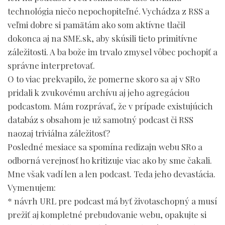
technológia niečo nepochopiteľné. Vychádza z RSS a
veľmi dobre si pamätám ako som aktívne tlačil
dokonca aj na SME.sk, aby skúsili tieto primitívne
záležitosti. A ba bože im trvalo zmysel vôbec pochopiť a
správne interpretovať.
O to viac prekvapilo, že pomerne skoro sa aj v SRo
pridali k zvukovému archívu aj jeho agregáciou
podcastom. Mám rozprávať, že v prípade existujúcich
databáz s obsahom je už samotný podcast či RSS
naozaj triviálna záležitosť?
Posledné mesiace sa spomína redizajn webu SRo a
odborná verejnosť ho kritizuje viac ako by sme čakali.
Mne však vadí len a len podcast. Teda jeho devastácia.
Vymenujem:
* návrh URL pre podcast má byť životaschopný a musí
prežiť aj kompletné prebudovanie webu, opakujte si