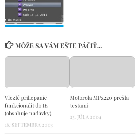
MÔŽE SA VÁM EŠTE PÁČIŤ...
Vlezlé priliepanie
Motorola MPx220 prešla
funkcionalít do IE
testami
(obsahuje nadávky)
23. JÚLA 2004
16. SEPTEMBRA 2003