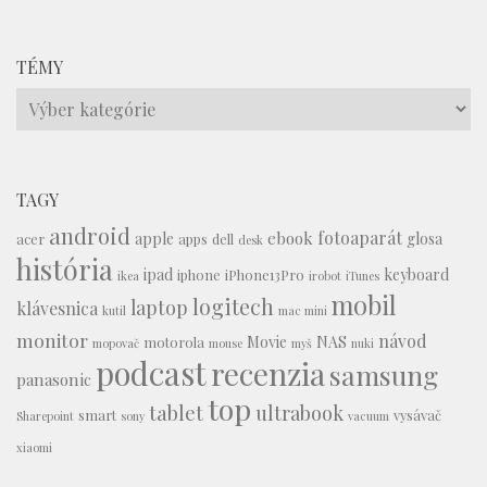
TÉMY
Témy
TAGY
android
fotoaparát
ebook
apple
glosa
acer
apps
dell
desk
história
ipad
keyboard
iphone
iPhone13Pro
ikea
irobot
iTunes
mobil
logitech
laptop
klávesnica
kutil
mac mini
monitor
návod
Movie
NAS
motorola
mopovač
mouse
myš
nuki
podcast
recenzia
samsung
panasonic
top
tablet
ultrabook
smart
vysávač
Sharepoint
sony
vacuum
xiaomi