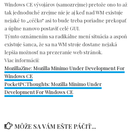
Windows CE vývojárov (samozrejme) pretože ono to až
tak jednoduché zrejme nie je aj keď nad WM existuje
nejaké to „céčko“ asi to bude treba poriadne prekopať
a úplne nanovo postaviť celé GUI.
Týmto oznámením sa radikálne mení situácia a aspoň
existuje šanca, že sa na WM stroje dostane nejaká
lepšia možnosť na prezeranie web stránok.
Viac informácií:
MozillaZine: Mozilla Minimo Under Development For
Windows CE
PocketPCThoughts: Mozilla Minimo Under
Development For Windows CE
MÔŽE SA VÁM EŠTE PÁČIŤ...