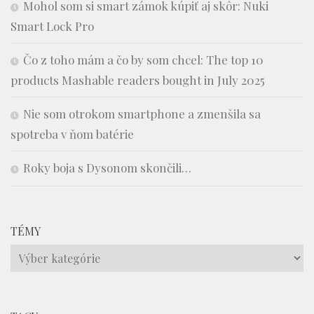
Mohol som si smart zámok kúpiť aj skôr: Nuki
Smart Lock Pro
Čo z toho mám a čo by som chcel: The top 10
products Mashable readers bought in July 2025
Nie som otrokom smartphone a zmenšila sa
spotreba v ňom batérie
Roky boja s Dysonom skončili…
TÉMY
Témy