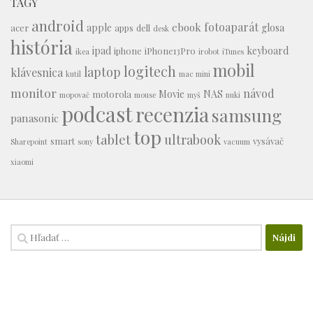
TAGY
android
fotoaparát
ebook
apple
glosa
acer
apps
dell
desk
história
ipad
keyboard
iphone
iPhone13Pro
ikea
irobot
iTunes
mobil
logitech
laptop
klávesnica
kutil
mac mini
monitor
návod
Movie
NAS
motorola
mopovač
mouse
myš
nuki
podcast
recenzia
samsung
panasonic
top
tablet
ultrabook
smart
vysávač
Sharepoint
sony
vacuum
xiaomi
Hľadať: