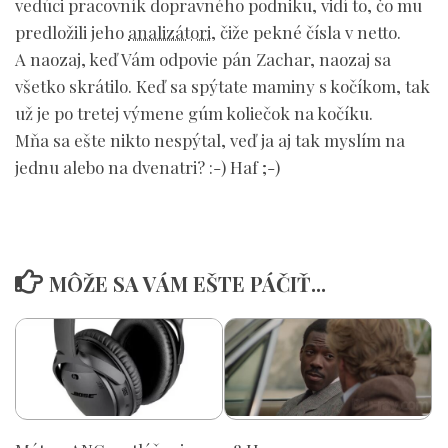
vedúci pracovník dopravného podniku, vidí to, čo mu
predložili jeho
analizátori
, čiže pekné čísla v netto.
A naozaj, keď Vám odpovie pán Zachar, naozaj sa
všetko skrátilo. Keď sa spýtate maminy s kočíkom, tak
už je po tretej výmene gúm koliečok na kočíku.
Mňa sa ešte nikto nespýtal, veď ja aj tak myslím na
jednu alebo na dvenatri? :-) Haf ;-)
MÔŽE SA VÁM EŠTE PÁČIŤ...