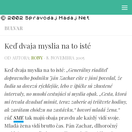
Preskočiť na obsah
BULVAR
Keď dvaja myslia na to isté
OD AUTORA:
RONY
·
8. NOVEMBRA 2005
Keď dvaja myslia na to isté:
„Generálny riaditeľ
dopravného podniku Ján Zachar ešte v júni povedal, že
ľudia sa dovezú rýchlejšie, lebo v špičke sú zhustené
intervaly, no mnohí cestujúci si myslia opak. „Cesta, ktorá
mi trvala dvadsať minút, teraz zaberie aj trištvrte hodiny,
ak zarátam chôdzu na zastávku,“ hovorí mladá žena.“
viď.
SME
tak majú obaja pravdu ale každý vidí svoje.
Mladá žena vidí brutto čas. Pán Zachar, dlhoročný