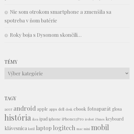
Nie som otrokom smartphone a zmenšila sa
spotreba v ňom batérie
Roky boja s Dysonom skončili…
TÉMY
Témy
TAGY
android
fotoaparát
ebook
apple
glosa
acer
apps
dell
desk
história
ipad
keyboard
iphone
iPhone13Pro
ikea
irobot
iTunes
mobil
logitech
laptop
klávesnica
kutil
mac mini