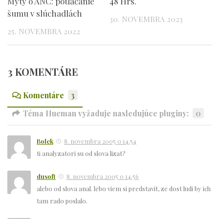
Mýty o ANC: potláčanie
48 Hrs.
šumu v slúchadlách
30. NOVEMBRA 2023
25. NOVEMBRA 2022
3 KOMENTÁRE
Komentáre
3
Téma Hueman vyžaduje nasledujúce pluginy:
0
Bolek
8. novembra 2005 o 14.54
ti analyzatori su od slova lizat?
dusoft
8. novembra 2005 o 14.56
alebo od slova anal. lebo viem si predstavit, ze dost ludi by ich
tam rado poslalo.