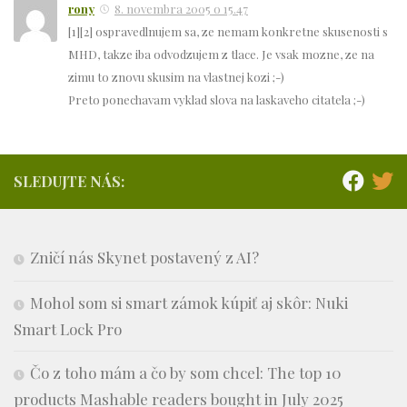
rony
8. novembra 2005 o 15.47
[1][2] ospravedlnujem sa, ze nemam konkretne skusenosti s
MHD, takze iba odvodzujem z tlace. Je vsak mozne, ze na
zimu to znovu skusim na vlastnej kozi ;-)
Preto ponechavam vyklad slova na laskaveho citatela ;-)
SLEDUJTE NÁS:
Zničí nás Skynet postavený z AI?
Mohol som si smart zámok kúpiť aj skôr: Nuki
Smart Lock Pro
Čo z toho mám a čo by som chcel: The top 10
products Mashable readers bought in July 2025