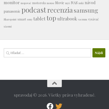
monitor
návod
Movie
NAS
motorola
mopovač
mouse
myš
nuki
podcast
recenzia
samsung
panasonic
top
tablet
ultrabook
smart
vysávač
Sharepoint
sony
vacuum
xiaomi
Hľadať:
spravodaj © 2026. Všetky práva vyhradené.