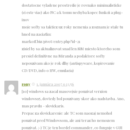
dostatocne vyladene prostredie je rovnako minimalisticke
(ci este viac) ako NC a k tomu nechyba kopec funkcii a plug-
inov
moje softy sa taktiez uz roky nemenia a zoznam je stale tu
hned na zaciatku:
markoff.biz/pivot/entry.php?id=21
zisiel by sa aktualizovat snad len SiM miesto ktoreho som
presiel definitivne na Miranda a podaktore softy
nepouzivam ako je rok dlhy (antispyware, kopirovanie
CD/DVD, info o HW, emulacia)
rony
1. januára 2007 o 13.56
[10] windows sa zacal masovejsie pouzivat verziou
windows95, dovtedy bol pouzivany skor ako nadstavba. Ano,
mas pravdu – slovickaris.
Prepac za slovickarenie: ale TC som naozaj nemohol
pouzivat pred Windowsom, ale ani teraz ho nemozem
pouzivat. ;-) TC je ten bordel commander, co funguje v GUI