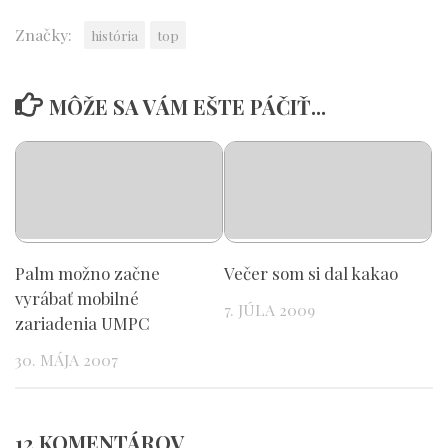
Značky:
história
top
MÔŽE SA VÁM EŠTE PÁČIŤ...
Palm možno začne
Večer som si dal kakao
vyrábať mobilné
7. JÚLA 2009
zariadenia UMPC
30. MÁJA 2007
12 KOMENTÁROV