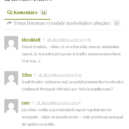
Komentáre
12
Téma Hueman vyžaduje nasledujúce pluginy:
0
SlovakSoft
28. decembra 2006 o 15.38
Pekná tradícia… vidno, že si veľmi stály, zmeny minimálne.
Aspoň, že ten jeden program si trafil s mojou pomyselnou
TOP ten ;-)
Tibor
28. decembra 2006 o 15.41
Haali Reader: mrknem naň, ja zatiaľ poznám iba DocReader.
Gridinsoft Notepad: PSPad je pre Teba komplikovaný?
rony
28. decembra 2006 o 16.05
[2] veľmi. Gridin sa pri inštalácií aspoň vopchal miesto
notepadu – takže nemením zvyky – stále používam notepad
ale spúšťa sa gridin.