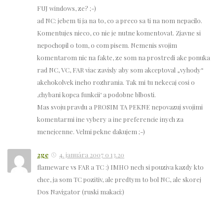
FUJ windows, ze? ;-)
ad NC: jebem ti ja na to, co a preco sa ti na nom nepacilo.
Komentujes nieco, co nie je nutne komentovat. Zjavne si
nepochopil o tom, o com pisem. Nemenis svojim
komentarom nic na fakte, ze som na prostredi ake ponuka
rad NC, VC, FAR viac zavisly aby som akceptoval „vyhody“
akehokolvek ineho rozhrania. Tak mi tu nekecaj cosi o
‚chybani kopca funkcii‘ a podobne blbosti.
Mas svoju pravdu a PROSIM TA PEKNE nepovazuj svojimi
komentarmi ine vybery a ine preferencie inych za
menejcenne. Velmi pekne dakujem ;-)
2ge
4. januára 2007 o 13.20
flameware vs FAR a TC :) IMHO nech si pouziva kazdy kto
chce, ja som TC pozitiv, ale predtym to bol NC, ale skorej
Dos Navigator (ruski makaci:)