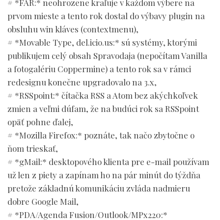
# *FAR:* neohrozene kraľuje v každom výbere na
prvom mieste a tento rok dostal do výbavy plugin na
obsluhu win kláves (contextmenu),
# *Movable Type, del.icio.us:* sú systémy, ktorými
publikujem celý obsah Spravodaja (nepočítam Vanilla
a fotogalériu Coppermine) a tento rok sa v rámci
redesignu konečne upgradovalo na 3.x,
# *RSSpoint:* čítačka RSS a Atom bez akýchkoľvek
zmien a veľmi dúfam, že na budúci rok sa RSSpoint
opäť pohne ďalej,
# *Mozilla Firefox:* poznáte, tak načo zbytočne o
ňom trieskať,
# *gMail:* desktopového klienta pre e-mail používam
už len z piety a zapínam ho na pár minút do týždňa
pretože základnú komunikáciu zvláda nadmieru
dobre Google Mail,
# *PDA/Agenda Fusion/Outlook/MPx220:*