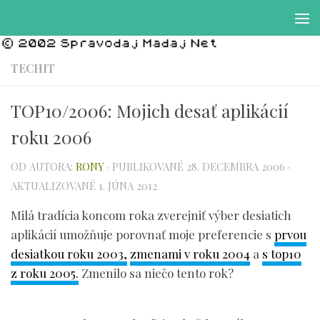
Preskočiť na obsah
TECHIT
TOP10/2006: Mojich desať aplikácií
roku 2006
OD AUTORA:
RONY
· PUBLIKOVANÉ
28. DECEMBRA 2006
·
AKTUALIZOVANÉ
1. JÚNA 2012
Milá tradícia koncom roka zverejniť výber desiatich
aplikácií umožňuje porovnať moje preferencie s
prvou
desiatkou roku 2003,
zmenami v roku 2004
a
s top10
z roku 2005.
Zmenilo sa niečo tento rok?