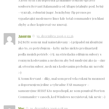
A jeste bych rad doporucil genialniho ceskeho spravce
souboru Servant Salamandra od Altapu (stahujte posl. betu)
– vyzraly, robustni (napr. bezchybny ftp prenos po
vypadavajici modemove lince kde total commander jen hlasi
chyby a chce kopirovat vse znova).
Anonym
30. decembra 2006 o 12.26
[6] SciTe som uz mal nainstalovany :-) pripadol mi zlozitejsi
ako to, co potrebujem – keby mi ho niekto prednastavil
podla mojich potrieb :-) tj. na striedacku editujem subory s
roznym kodovanim a nechcem aby bol mudrejsi ako ja – cize
ak otvorim subor, nech mi s kodovanim preboha nic nerobi
:-)
K tomu Servant – diky, mal som pred vela rokmi tu moznost
a doporucujem jedine a vyhradne FAR manager –
samozrejme SEBE! Kto nepochopil, ze som pouzival Norton
Commander v casoch, ked Windows neexistoval, tak nevie :-)
Mac
30. decembra 2006 o 18.09