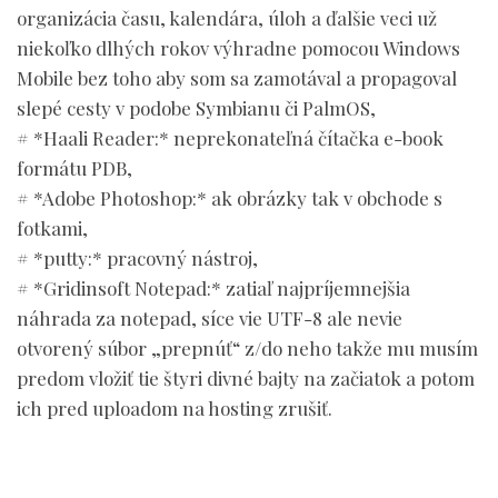
organizácia času, kalendára, úloh a ďalšie veci už
niekoľko dlhých rokov výhradne pomocou Windows
Mobile bez toho aby som sa zamotával a propagoval
slepé cesty v podobe Symbianu či PalmOS,
# *Haali Reader:* neprekonateľná čítačka e-book
formátu PDB,
# *Adobe Photoshop:* ak obrázky tak v obchode s
fotkami,
# *putty:* pracovný nástroj,
# *Gridinsoft Notepad:* zatiaľ najpríjemnejšia
náhrada za notepad, síce vie UTF-8 ale nevie
otvorený súbor „prepnúť“ z/do neho takže mu musím
predom vložiť tie štyri divné bajty na začiatok a potom
ich pred uploadom na hosting zrušiť.