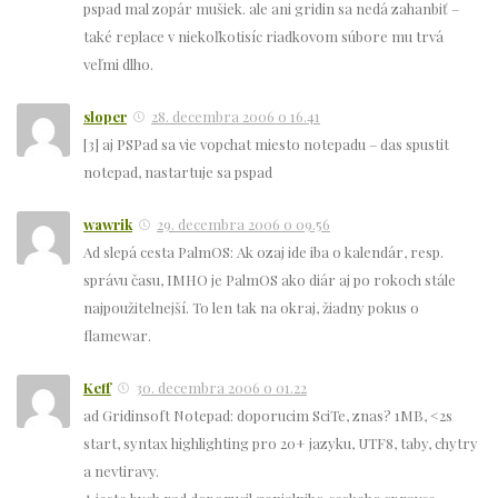
pspad mal zopár mušiek. ale ani gridin sa nedá zahanbiť –
také replace v niekoľkotisíc riadkovom súbore mu trvá
veľmi dlho.
sloper
28. decembra 2006 o 16.41
[3] aj PSPad sa vie vopchat miesto notepadu – das spustit
notepad, nastartuje sa pspad
wawrik
29. decembra 2006 o 09.56
Ad slepá cesta PalmOS: Ak ozaj ide iba o kalendár, resp.
správu času, IMHO je PalmOS ako diár aj po rokoch stále
najpoužitelnejší. To len tak na okraj, žiadny pokus o
flamewar.
Keff
30. decembra 2006 o 01.22
ad Gridinsoft Notepad: doporucim SciTe, znas? 1MB, <2s
start, syntax highlighting pro 20+ jazyku, UTF8, taby, chytry
a nevtiravy.