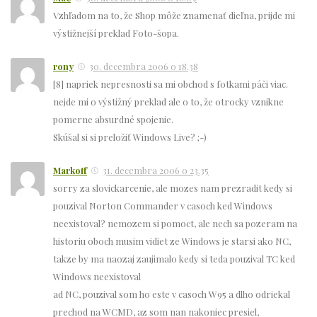
Vzhľadom na to, že Shop môže znamenať dieľna, prijde mi
výstižnejší preklad Foto-šopa.
rony
30. decembra 2006 o 18.38
[8] napriek nepresnosti sa mi obchod s fotkami páči viac.
nejde mi o výstižný preklad ale o to, že otrocky vznikne
pomerne absurdné spojenie.
Skúšal si si preložiť Windows Live? ;-)
Markoff
31. decembra 2006 o 23.35
sorry za slovickarcenie, ale mozes nam prezradit kedy si
pouzival Norton Commander v casoch ked Windows
neexistoval? nemozem si pomoct, ale nech sa pozeram na
historiu oboch musim vidiet ze Windows je starsi ako NC,
takze by ma naozaj zaujimalo kedy si teda pouzival TC ked
Windows neexistoval
ad NC, pouzival som ho este v casoch W95 a dlho odriekal
prechod na WCMD, az som nan nakoniec presiel,