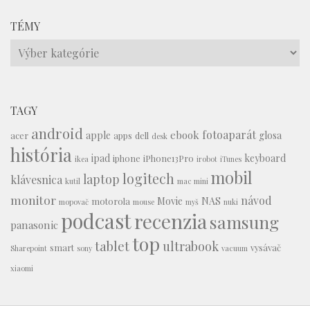
TÉMY
Témy
TAGY
android
fotoaparát
ebook
apple
glosa
acer
apps
dell
desk
história
ipad
keyboard
iphone
iPhone13Pro
ikea
irobot
iTunes
mobil
logitech
laptop
klávesnica
kutil
mac mini
monitor
návod
Movie
NAS
motorola
mopovač
mouse
myš
nuki
podcast
recenzia
samsung
panasonic
top
tablet
ultrabook
smart
vysávač
Sharepoint
sony
vacuum
xiaomi