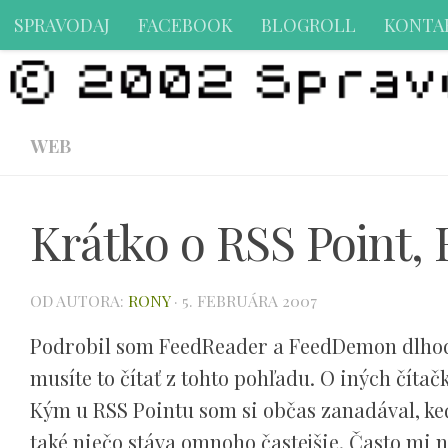
SPRAVODAJ
FACEBOOK
BLOGROLL
KONTA
Preskočiť na obsah
WEB
Krátko o RSS Point
OD AUTORA:
RONY
·
5. FEBRUÁRA 2007
Podrobil som FeedReader a FeedDemon dlhodo
musíte to čítať z tohto pohľadu. O iných čít
Kým u RSS Pointu som si občas zanadával, keď
také niečo stáva omnoho častejšie. Často mi n