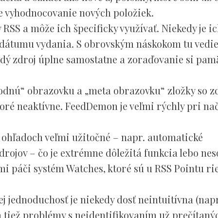
ie vyhodnocovanie nových položiek.
RSS a môže ich špecificky využívať. Niekedy je i
s dátumu vydania. S obrovským náskokom tu vedi
ždý zdroj úplne samostatne a zoraďovanie si pamä
dnú“ obrazovku a „meta obrazovku“ zložky so z
toré neaktívne. FeedDemon je veľmi rýchly pri na
 ohľadoch veľmi užitočné – napr. automatické
drojov – čo je extrémne dôležitá funkcia lebo nes
mi páči systém Watches, ktoré sú u RSS Pointu ri
j jednoduchosť je niekedy dosť neintuitívna (napr
 tiež problémy s neidentifikovaním už prečítaný