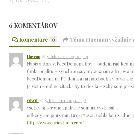
23. OKTÓBRA 2003
6 KOMENTÁROV
Komentáre
6
Téma Hueman vyžaduje n
Havran
5. februára 2007 o 15.19
Napis autorovi FeedDemona tipy – budem rad ked my v
funkcionalitu – synchronizovany zoznam zdrojov a p
FeedDemona na PC doma a na notebooku v praci a je
Ja viem – online citacka by to riesila – zeby som pre
OROL
5. februára 2007 o 17.38
vsetky opisovane aplikacie som uz vyskusal…
odkedy ale pouzivam GreatNews, nehladam ziadne in
http://www.curiostudio.com/