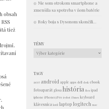
Nie som otrokom smartphone a
zmenšila sa spotreba v ňom batérie
ch obsah
e RSS
Roky boja s Dysonom skončili…
tá tiež
TÉMY
drojmi.
Témy
čítavaní
TAGY
osá
android
ebook
apple
acer
apps
dell
desk
ešené
história
fotoaparát
glosa
ipad
ikea
keyboard
iphone
iPhone13Pro
irobot
iTunes
.
logitech
laptop
klávesnica
kutil
mac
ch