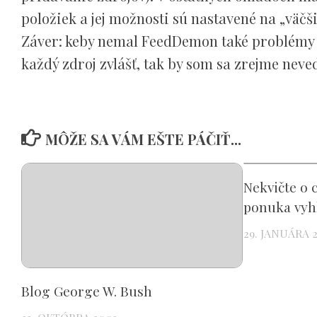
položiek a jej možnosti sú nastavené na „väč
Záver: keby nemal FeedDemon také problémy s
každý zdroj zvlášť, tak by som sa zrejme neved
MÔŽE SA VÁM EŠTE PÁČIŤ...
Nekvičte o 
ponuka vyh
29. JANUÁRA 2
Blog George W. Bush