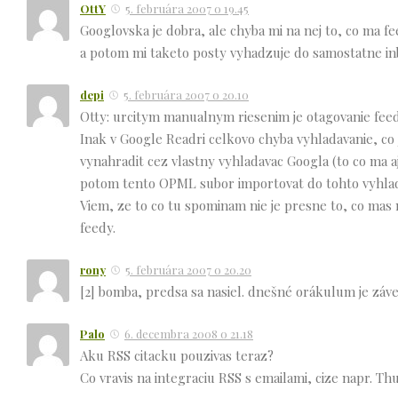
OttY
5. februára 2007 o 19.45
Googlovska je dobra, ale chyba mi na nej to, co ma 
a potom mi taketo posty vyhadzuje do samostatne in
depi
5. februára 2007 o 20.10
Otty: urcitym manualnym riesenim je otagovanie feedo
Inak v Google Readri celkovo chyba vyhladavanie, co
vynahradit cez vlastny vyhladavac Googla (to co ma 
potom tento OPML subor importovat do tohto vyhlada
Viem, ze to co tu spominam nie je presne to, co mas
feedy.
rony
5. februára 2007 o 20.20
[2] bomba, predsa sa nasiel. dnešné orákulum je záve
Palo
6. decembra 2008 o 21.18
Aku RSS citacku pouzivas teraz?
Co vravis na integraciu RSS s emailami, cize napr. T