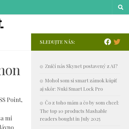
SLEDUJTE NÁS:
emon
Zničí nás Skynet postavený z AI?
Mohol som si smart zámok kúpiť
aj skôr: Nuki Smart Lock Pro
S Point,
Čo z toho mám a čo by som chcel:
The top 10 products Mashable
sa mi
readers bought in July 2025
 dávno