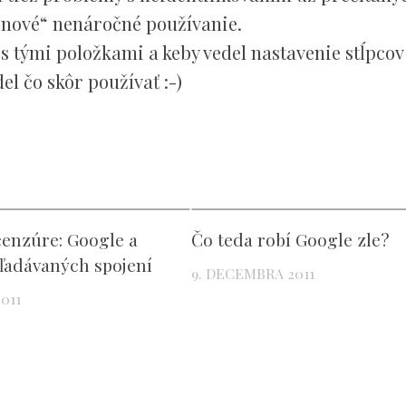
šinové“ nenáročné používanie.
 tými položkami a keby vedel nastavenie stĺpcov
el čo skôr používať :-)
cenzúre: Google a
Čo teda robí Google zle?
ľadávaných spojení
9. DECEMBRA 2011
011