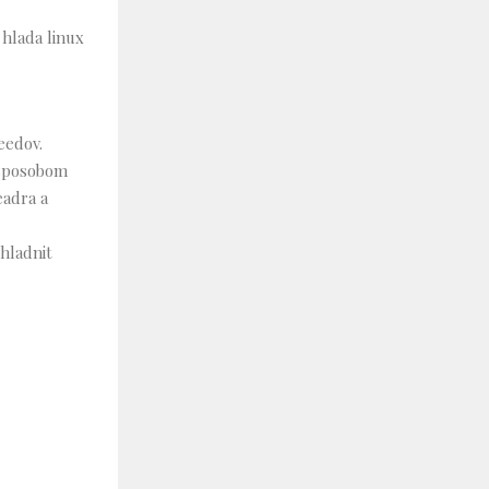
 hlada linux
eedov.
 sposobom
eadra a
hladnit