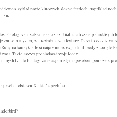
feeddemon. Vyhladavanie klucovych slov vo feedoch. Napriklad nech
boxu.
v. Po otagovani ziskas nieco ako virtualne adresare jednotlivych f
 je zaroven myslim, ze najziadanejsou feature. Da sa to vsak istym
aj Rony na banky), kde si najprv musis exportnut feedy z Google R
vaca. Takto mozes prehladavat svoje feedy.
 na mysli ty, ale to otagovanie aspon istym sposobom pomoze z pre
r prvého odstavca. Kloktať a prehĺtať.
hunderbird?