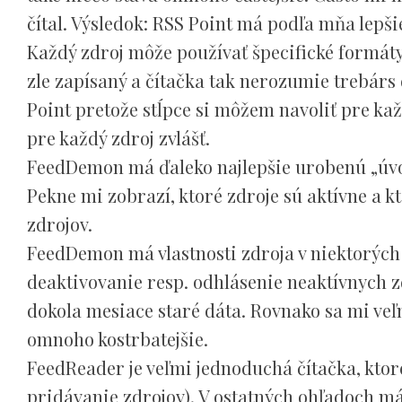
čítal. Výsledok: RSS Point má podľa mňa lepš
Každý zdroj môže používať špecifické formáty 
zle zapísaný a čítačka tak nerozumie trebár
Point pretože stĺpce si môžem navoliť pre ka
pre každý zdroj zvlášť.
FeedDemon má ďaleko najlepšie urobenú „úvo
Pekne mi zobrazí, ktoré zdroje sú aktívne a k
zdrojov.
FeedDemon má vlastnosti zdroja v niektorých
deaktivovanie resp. odhlásenie neaktívnych z
dokola mesiace staré dáta. Rovnako sa mi veľ
omnoho kostrbatejšie.
FeedReader je veľmi jednoduchá čítačka, ktore
pridávanie zdrojov). V ostatných ohľadoch má