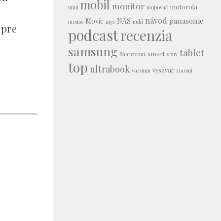
mobil
monitor
motorola
mini
mopovač
návod
panasonic
Movie
NAS
mouse
myš
nuki
 pre
podcast
recenzia
samsung
tablet
smart
Sharepoint
sony
top
ultrabook
vysávač
vacuum
xiaomi