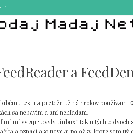
KT
, FeedReader a FeedD
bému testu a pretože už pár rokov používam RS
ačkách sa nebavím a ani nehľadám.
 mi mi vytapetovala „inbox“ tak u týchto dvoch 
ačíta a označí ako nové aj položky, ktoré som už