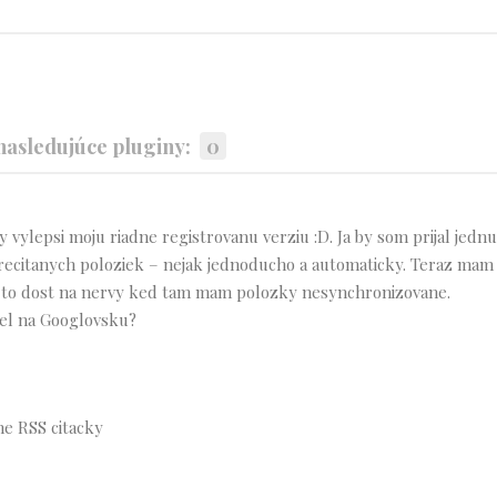
asledujúce pluginy:
0
ylepsi moju riadne registrovanu verziu :D. Ja by som prijal jednu
recitanych poloziek – nejak jednoducho a automaticky. Teraz mam
 to dost na nervy ked tam mam polozky nesynchronizovane.
siel na Googlovsku?
e RSS citacky