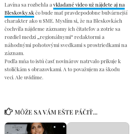
Lavína sa rozbehla a
vkladané video už nájdete aj na
Bleskovky.sk
čo bude mať pravdepodobne bulvárnejší
charakter ako u SME. Myslím si, že na Bleskovkách
čochvíľa nájdeme záznamy ich čitateľov a zotrie sa
rozdiel medzi „regionálnymi“ redaktormi a
náhodnými pohotovými svedkami s prostriedkami na
záznam.
Podľa mňa to istú časť novinárov natrvalo prikuje k
stoličkám s obrazovkami. A to považujem za škodu
veci. Ale uvidíme.
MÔŽE SA VÁM EŠTE PÁČIŤ...