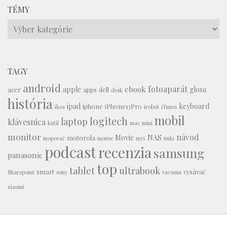
TÉMY
Témy
TAGY
android
fotoaparát
ebook
apple
glosa
acer
apps
dell
desk
história
ipad
keyboard
iphone
iPhone13Pro
ikea
irobot
iTunes
mobil
logitech
laptop
klávesnica
kutil
mac mini
monitor
návod
Movie
NAS
motorola
mopovač
mouse
myš
nuki
podcast
recenzia
samsung
panasonic
top
tablet
ultrabook
smart
vysávač
Sharepoint
sony
vacuum
xiaomi