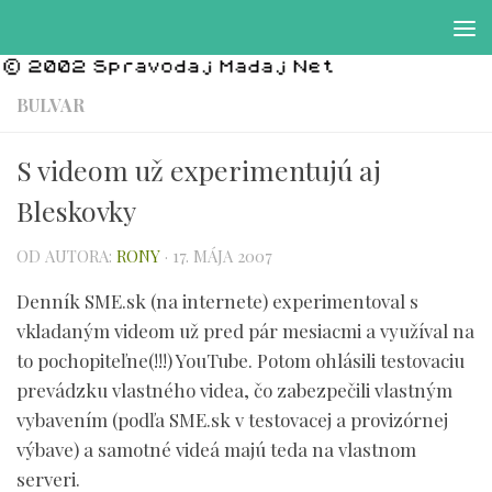
Preskočiť na obsah
BULVAR
S videom už experimentujú aj
Bleskovky
OD AUTORA:
RONY
·
17. MÁJA 2007
Denník SME.sk (na internete) experimentoval s
vkladaným videom už pred pár mesiacmi a využíval na
to pochopiteľne(!!!) YouTube. Potom ohlásili testovaciu
prevádzku vlastného videa, čo zabezpečili vlastným
vybavením (podľa SME.sk v testovacej a provizórnej
výbave) a samotné videá majú teda na vlastnom
serveri.