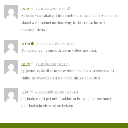
rony
17. mája 2007 o 19.38
ze budu viac cakat pri internete na informacne zdroje ako
skusit z virtualnej novinarciny tu, ktorej sa hovori
investigativna :)
wawrik
17. mája 2007 o 20.15
To určite nie. Jedno s druhým vôbec nesúvisí.
rony
17. mája 2007 o 21.23
[3] jasne, vyslovil som skor domienku ako proroctvo :-)
vidim, ze wawrik ostro sleduje, dik za reakciu :)
laky
4. septembra 2007 o 15.04
hej budu cakat pri nete ´suhlasim Rony aj tak novinary
prechadzaju obrovskou krizou.