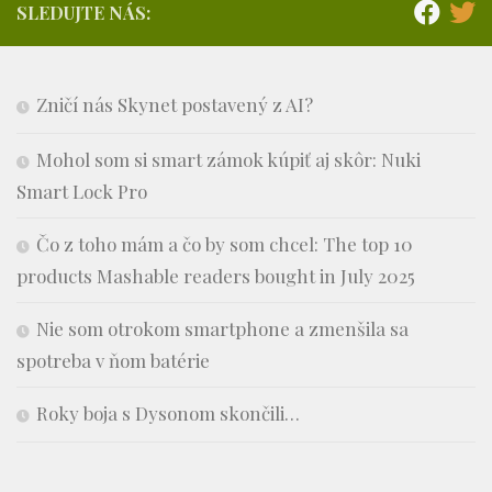
SLEDUJTE NÁS:
Zničí nás Skynet postavený z AI?
Mohol som si smart zámok kúpiť aj skôr: Nuki
Smart Lock Pro
Čo z toho mám a čo by som chcel: The top 10
products Mashable readers bought in July 2025
Nie som otrokom smartphone a zmenšila sa
spotreba v ňom batérie
Roky boja s Dysonom skončili…