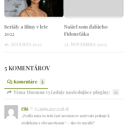
Seriály a filmy v lete
Našiel som ďalšieho
2022
Fidoneťáka
16. AUGUSTA 2022
23. NOVEMBRA 2003
5 KOMENTÁROV
Komentáre
5
Téma Hueman vyžaduje nasledujúce pluginy:
0
Piki
17. mája 2007 o 18.38
„Podľa mňa to istú časť novinárov natrvalo prikuje k
stoličkám s obrazovkami.“ – Ako to myslíš?