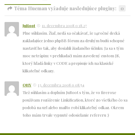
Téma Hueman vyžaduje nasledujúce pluginy:
0
JuRoot
11. decembra 2008 o 18.27
Plne súhlasím. Žiaľ, nedá sa očakávať, že 14ročné decká
zakladajúce jedno phpBB fórum za druhým budú schopné
nastaviť ho tak, aby dosiahli žiadaného účinku. Ja sa s tým
moc netrápim: v prehliadači mám zavedený custom JS,
ktorý hľadá linky v CODE a prepisuje ich na klasické
klikateľné odkazy.
OttY
13. decembra 2008 o 08.54
Tiež súhlasím a doplním JuRoot s tým, že vo fireroxe
používam rozšírenie Linkification, ktoré zo všetkého čo sa
podobá na url alebo mailto robí klikateľný odkaz. Okrem
toho mám trvale vypnuté odosielanie refereru :)