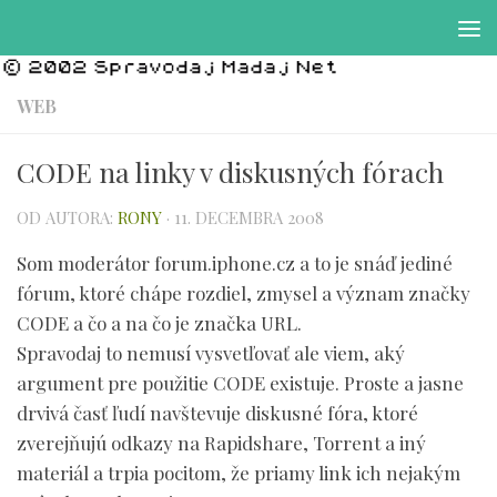
Preskočiť na obsah
WEB
CODE na linky v diskusných fórach
OD AUTORA:
RONY
·
11. DECEMBRA 2008
Som moderátor forum.iphone.cz a to je snáď jediné
fórum, ktoré chápe rozdiel, zmysel a význam značky
CODE a čo a na čo je značka URL.
Spravodaj to nemusí vysvetľovať ale viem, aký
argument pre použitie CODE existuje. Proste a jasne
drvivá časť ľudí navštevuje diskusné fóra, ktoré
zverejňujú odkazy na Rapidshare, Torrent a iný
materiál a trpia pocitom, že priamy link ich nejakým