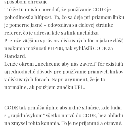
spôsobom ohrozuje.
Takže tu musím povedať, že používanie CODE je
pohodlnosť a hlúposť. To, čo sa deje pri priamom linku
je pomerne jasné – odovzdáva sa cieľovej stránke
referer, čo je adresa, kde sa link nachádza.
Pretože väčšina správcov diskusných fór nijako zvlášť
neskúma možnosti PHPBB, tak vyhlásili CODE za
štandard.
Lenže okrem „nechceme aby nás zavreli“ fór existujú
aj jednoduché dôvody pre používanie priamych linkov
v diskusných fórach. Napr. argument, že je to
normálne, ak použijem značku URL.
CODE tak prináša úplne absurdné situácie, kde ľudia
s „rapidnávykom“ všetko narvú do CODE, bez ohľadu
na zmysel tohto konania. To je nepríjemné a otravné.