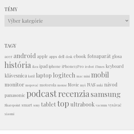
TÉMY
Témy
TAGY
android
fotoaparát
ebook
apple
glosa
acer
apps
dell
desk
história
ipad
keyboard
iphone
iPhone13Pro
ikea
irobot
iTunes
mobil
logitech
laptop
klávesnica
kutil
mac mini
monitor
návod
Movie
NAS
motorola
mopovač
mouse
myš
nuki
podcast
recenzia
samsung
panasonic
top
tablet
ultrabook
smart
vysávač
Sharepoint
sony
vacuum
xiaomi