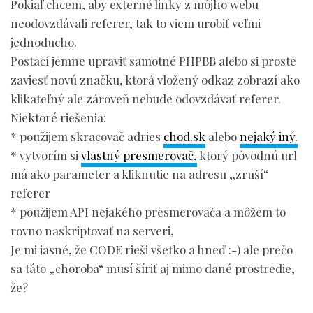
Pokiaľ chcem, aby externé linky z môjho webu
neodovzdávali referer, tak to viem urobiť veľmi
jednoducho.
Postačí jemne upraviť samotné PHPBB alebo si proste
zaviesť novú značku, ktorá vložený odkaz zobrazí ako
klikateľný ale zároveň nebude odovzdávať referer.
Niektoré riešenia:
* použijem skracovač adries
chod.sk
alebo
nejaký iný.
* vytvorím si
vlastný presmerovač,
ktorý pôvodnú url
má ako parameter a kliknutie na adresu „zruší“
referer
* použijem API nejakého presmerovača a môžem to
rovno naskriptovať na serveri,
Je mi jasné, že CODE rieši všetko a hneď :-) ale prečo
sa táto „choroba“ musí šíriť aj mimo dané prostredie,
že?