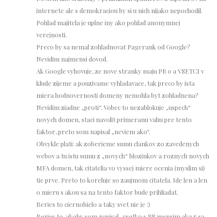
internete ale s demokraciou by si u nich nijako nepochodil.
Pohlad majitela je uplne iny ako pohlad anonymnej
verejnosti.
Preco by sa nemal zohladnovat Pagerank od Google?
Nevidim najmensi dovod.
Ak Google vyhovuje, ze nove stranky maju PR 0 a VSETCI v
klude zijeme a pouzivame vyhladavace, tak preco by ista
miera hodnovernosti domeny nemohla byt zohladnena?
Nevidim ziadne „proti“. Vobec to nezablokuje „uspech“
novych domen, staci navolit primeranu vahu pre tento
faktor, preto som napisal „neviem ako“.
Obvykle plati: ak zoberieme sumu clankov zo zavedenych
webov a tu istu sumu z „novych“ blozinkov a roznych novych
MFA domen, tak citatelia vo vyssej miere ocenia (myslim si)
tie prve. Preto to koreluje so zaujmom citatela. Ide len a len
o mieru s akou sa na tento faktor bude prihliadat.
Beries to ciernobielo a taky svet nie je :)
Beries to, akoby som napisal „vsetko s PR mensim ako 5 sa