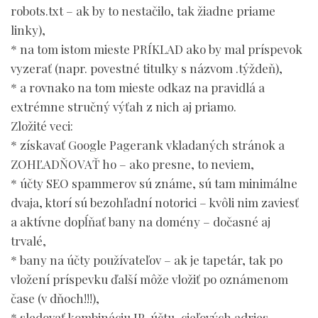
robots.txt – ak by to nestačilo, tak žiadne priame
linky),
* na tom istom mieste PRÍKLAD ako by mal príspevok
vyzerať (napr. povestné titulky s názvom .týždeň),
* a rovnako na tom mieste odkaz na pravidlá a
extrémne stručný výťah z nich aj priamo.
Zložité veci:
* získavať Google Pagerank vkladaných stránok a
ZOHĽADŇOVAŤ ho – ako presne, to neviem,
* účty SEO spammerov sú známe, sú tam minimálne
dvaja, ktorí sú bezohľadní notorici – kvôli nim zaviesť
a aktívne dopĺňať bany na domény – dočasné aj
trvalé,
* bany na účty používateľov – ak je tapetár, tak po
vložení príspevku ďalší môže vložiť po oznámenom
čase (v dňoch!!!),
* sledovať kombináciu IP, účtu, cieľových adries,