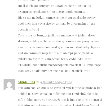
Najdi si miesto cenzura INE oznacenie cinnosti akou
oznacujes redakcnu cinnost resp. moderovanie.
Nic sa ma nedotklo, samozrejme. Nepresiel si do roviny
osobnych invektiv a sice by to malo byt normalne :-) ale
ocenujem to :-)
Trvam iba na tom, ze jablko sa ma nazyvat jablko, slovo
slovom, weblog weblogom ako aj cenzura ma jasny vyznam
a nemoze sa nou oznacovat vykonavanie vlastnickych prav
nad sukromnym majetkom a to ani v pripade, ze ide o
publikacny system, kam pchaju texty cudzi ludia. Je to
STRASNE jednoduche na pochopenie rozdielu :-) Cenzura je
stav, kedy postihnuty nesmie NIC NIKDE publikovat.
Anton Piták
9. januára 2009 o 13.04
Tak som rád, že sme si to vysvetlili v už jemnejšej nóte, aj keď
pohľad na slovo cenzúra môžeme mať rozdielný. Ale to je
môj pohľad na vec a beriem, že tvoj je iný. Vlastnícke práva si
tiež ctím, ale asi som vychovaný inak a vlastnícke právo mi