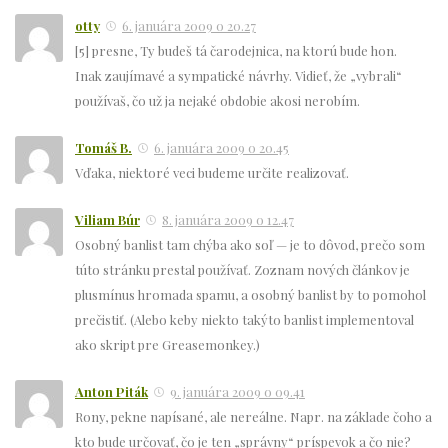
otty
6. januára 2009 o 20.27
[5] presne, Ty budeš tá čarodejnica, na ktorú bude hon.
Inak zaujímavé a sympatické návrhy. Vidieť, že „vybrali“
používaš, čo už ja nejaké obdobie akosi nerobím.
Tomáš B.
6. januára 2009 o 20.45
Vďaka, niektoré veci budeme určite realizovať.
Viliam Búr
8. januára 2009 o 12.47
Osobný banlist tam chýba ako soľ — je to dôvod, prečo som
túto stránku prestal používať. Zoznam nových článkov je
plusmínus hromada spamu, a osobný banlist by to pomohol
prečistiť. (Alebo keby niekto takýto banlist implementoval
ako skript pre Greasemonkey.)
Anton Piták
9. januára 2009 o 09.41
Rony, pekne napísané, ale nereálne. Napr. na základe čoho a
kto bude určovať, čo je ten „správny“ príspevok a čo nie?