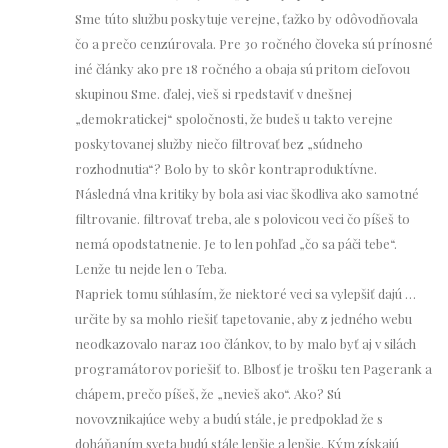
Sme túto službu poskytuje verejne, ťažko by odôvodňovala
čo a prečo cenzúrovala. Pre 30 ročného človeka sú prínosné
iné články ako pre 18 ročného a obaja sú pritom cieľovou
skupinou Sme. ďalej, vieš si rpedstaviť v dnešnej
„demokratickej“ spoločnosti, že budeš u takto verejne
poskytovanej služby niečo filtrovať bez „súdneho
rozhodnutia“? Bolo by to skôr kontraproduktívne.
Následná vlna kritiky by bola asi viac škodliva ako samotné
filtrovanie. filtrovať treba, ale s polovicou veci čo píšeš to
nemá opodstatnenie. Je to len pohľad „čo sa páči tebe“.
Lenže tu nejde len o Teba.
Napriek tomu súhlasím, že niektoré veci sa vylepšiť dajú …
určite by sa mohlo riešiť tapetovanie, aby z jedného webu
neodkazovalo naraz 100 článkov, to by malo byť aj v silách
programátorov poriešiť to. Blbosť je trošku ten Pagerank a
chápem, prečo píšeš, že „nevieš ako“. Ako? Sú
novovznikajúce weby a budú stále, je predpoklad že s
doháňaním sveta budú stále lepšie a lepšie. Kým získajú