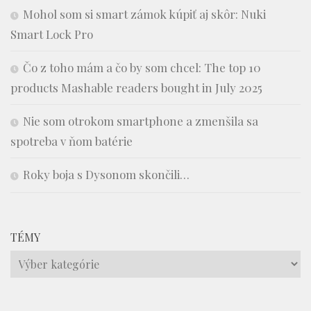
Mohol som si smart zámok kúpiť aj skôr: Nuki
Smart Lock Pro
Čo z toho mám a čo by som chcel: The top 10
products Mashable readers bought in July 2025
Nie som otrokom smartphone a zmenšila sa
spotreba v ňom batérie
Roky boja s Dysonom skončili…
TÉMY
Témy