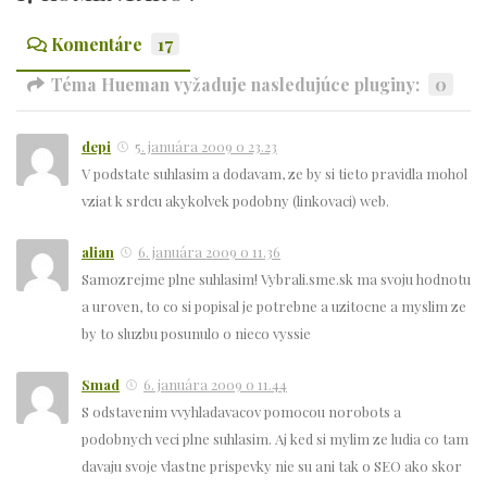
Komentáre
17
Téma Hueman vyžaduje nasledujúce pluginy:
0
depi
5. januára 2009 o 23.23
V podstate suhlasim a dodavam, ze by si tieto pravidla mohol
vziat k srdcu akykolvek podobny (linkovaci) web.
alian
6. januára 2009 o 11.36
Samozrejme plne suhlasim! Vybrali.sme.sk ma svoju hodnotu
a uroven, to co si popisal je potrebne a uzitocne a myslim ze
by to sluzbu posunulo o nieco vyssie
Smad
6. januára 2009 o 11.44
S odstavenim vvyhladavacov pomocou norobots a
podobnych veci plne suhlasim. Aj ked si mylim ze ludia co tam
davaju svoje vlastne prispevky nie su ani tak o SEO ako skor