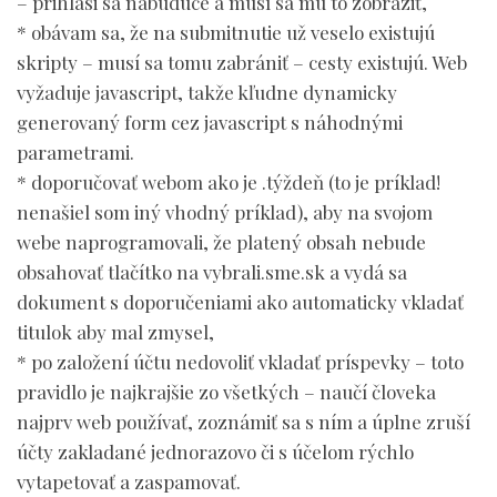
– prihlási sa nabudúce a musí sa mu to zobraziť,
* obávam sa, že na submitnutie už veselo existujú
skripty – musí sa tomu zabrániť – cesty existujú. Web
vyžaduje javascript, takže kľudne dynamicky
generovaný form cez javascript s náhodnými
parametrami.
* doporučovať webom ako je .týždeň (to je príklad!
nenašiel som iný vhodný príklad), aby na svojom
webe naprogramovali, že platený obsah nebude
obsahovať tlačítko na vybrali.sme.sk a vydá sa
dokument s doporučeniami ako automaticky vkladať
titulok aby mal zmysel,
* po založení účtu nedovoliť vkladať príspevky – toto
pravidlo je najkrajšie zo všetkých – naučí človeka
najprv web používať, zoznámiť sa s ním a úplne zruší
účty zakladané jednorazovo či s účelom rýchlo
vytapetovať a zaspamovať.