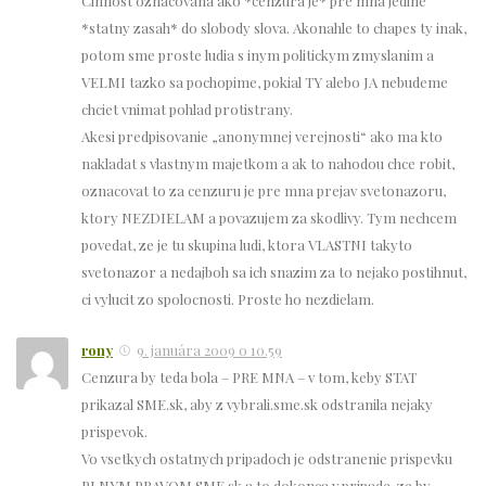
Cinnost oznacovana ako *cenzura je* pre mna jedine
*statny zasah* do slobody slova. Akonahle to chapes ty inak,
potom sme proste ludia s inym politickym zmyslanim a
VELMI tazko sa pochopime, pokial TY alebo JA nebudeme
chciet vnimat pohlad protistrany.
Akesi predpisovanie „anonymnej verejnosti“ ako ma kto
nakladat s vlastnym majetkom a ak to nahodou chce robit,
oznacovat to za cenzuru je pre mna prejav svetonazoru,
ktory NEZDIELAM a povazujem za skodlivy. Tym nechcem
povedat, ze je tu skupina ludi, ktora VLASTNI takyto
svetonazor a nedajboh sa ich snazim za to nejako postihnut,
ci vylucit zo spolocnosti. Proste ho nezdielam.
rony
9. januára 2009 o 10.59
Cenzura by teda bola – PRE MNA – v tom, keby STAT
prikazal SME.sk, aby z vybrali.sme.sk odstranila nejaky
prispevok.
Vo vsetkych ostatnych pripadoch je odstranenie prispevku
PLNYM PRAVOM SME.sk a to dokonca v pripade, ze by