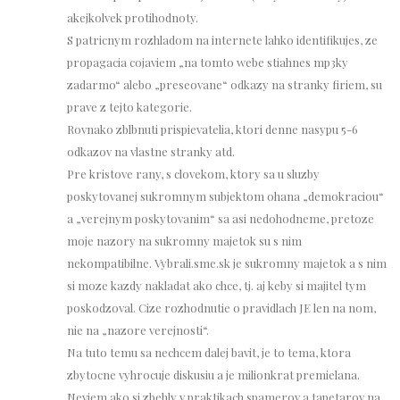
akejkolvek protihodnoty.
S patricnym rozhladom na internete lahko identifikujes, ze
propagacia cojaviem „na tomto webe stiahnes mp3ky
zadarmo“ alebo „preseovane“ odkazy na stranky firiem, su
prave z tejto kategorie.
Rovnako zblbnuti prispievatelia, ktori denne nasypu 5-6
odkazov na vlastne stranky atd.
Pre kristove rany, s clovekom, ktory sa u sluzby
poskytovanej sukromnym subjektom ohana „demokraciou“
a „verejnym poskytovanim“ sa asi nedohodneme, pretoze
moje nazory na sukromny majetok su s nim
nekompatibilne. Vybrali.sme.sk je sukromny majetok a s nim
si moze kazdy nakladat ako chce, tj. aj keby si majitel tym
poskodzoval. Cize rozhodnutie o pravidlach JE len na nom,
nie na „nazore verejnosti“.
Na tuto temu sa nechcem dalej bavit, je to tema, ktora
zbytocne vyhrocuje diskusiu a je milionkrat premielana.
Neviem ako si zbehly v praktikach spamerov a tapetarov na