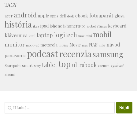
TAGY
android
fotoaparát
ebook
apple
glosa
acer
apps
dell
desk
história
ipad
keyboard
iphone
iPhone13Pro
ikea
irobot
iTunes
mobil
logitech
laptop
klávesnica
kutil
mac mini
monitor
návod
Movie
NAS
motorola
mopovač
mouse
myš
nuki
podcast
recenzia
samsung
panasonic
top
tablet
ultrabook
smart
vysávač
Sharepoint
sony
vacuum
xiaomi
Hľadať: