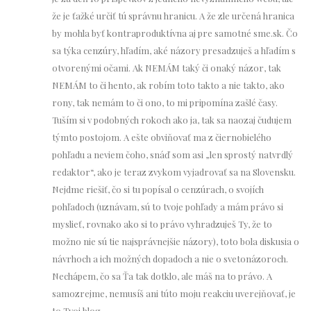
že je ťažké určiť tú správnu hranicu. A že zle určená hranica
by mohla byť kontraproduktívna aj pre samotné sme.sk. Čo
sa týka cenzúry, hľadím, aké názory presadzuješ a hľadím s
otvorenými očami. Ak NEMÁM taký či onaký názor, tak
NEMÁM to či hento, ak robím toto takto a nie takto, ako
rony, tak nemám to či ono, to mi pripomína zašlé časy.
Tuším si v podobných rokoch ako ja, tak sa naozaj čudujem
týmto postojom. A ešte obviňovať ma z čiernobielého
pohľadu a neviem čoho, snáď som asi „len sprostý natvrdlý
redaktor“, ako je teraz zvykom vyjadrovať sa na Slovensku.
Nejdme riešiť, čo si tu popísal o cenzúrach, o svojích
pohľadoch (uznávam, sú to tvoje pohľady a mám právo si
myslieť, rovnako ako si to právo vyhradzuješ Ty, že to
možno nie sú tie najsprávnejšie názory), toto bola diskusia o
návrhoch a ich možných dopadoch a nie o svetonázoroch.
Nechápem, čo sa Ťa tak dotklo, ale máš na to právo. A
samozrejme, nemusíš ani túto moju reakciu uverejňovať, je
to Tvoj blog.