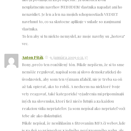
neuplatneniu navrhov NEBUDEM vlastnika napadat ani ho
nenavidiet. Je len a len na mojich schopnostiach VEDIET
navrhnut to, co sa skutocne aplikuje v sulade so zaujmami
vlastnika.
To len aby si tu niekto nemyslel, ze moje navrhy su „hotova“
vec.
Anton Piták
9. januára 2009 o 11.37
Rony, prečo ten rozčúlený tón. Nikde nepíšem, že si to sme
nemôže regulovať, napísal som aj slovo demokratickej do
úvodzoviek, aby som ten význam zľahčil, nie je treba sa oň
až tak opierať, ako to robíš. A nechcem na niektoré tvoje
vety reagovať, také kategorické vyjadrenia mi pripomínajú
iných na slovensku, ktorí tiež niečo ľutujú a za každou
reakciou vidia nepriateľov. Ja som nepísal ako nepriateľ voči
tebe ale ako diskutujúci.
Nikde nepísal, že nesúhlasím s fitrovaním MFA či webov, kde
je za deň 10 príspevkov z jedného nevýznamného webu, ale