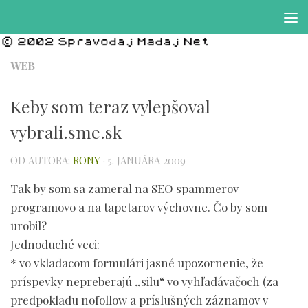
Preskočiť na obsah
WEB
Keby som teraz vylepšoval
vybrali.sme.sk
OD AUTORA:
RONY
·
5. JANUÁRA 2009
Tak by som sa zameral na SEO spammerov
programovo a na tapetarov výchovne. Čo by som
urobil?
Jednoduché veci:
* vo vkladacom formulári jasné upozornenie, že
príspevky nepreberajú „silu“ vo vyhľadávačoch (za
predpokladu nofollow a príslušných záznamov v