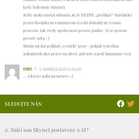
keby boli moje vlastne).
Keby mala nastat situacia, ze je BEZNE „prebijat“ vlastnicke
pravo hocijakym rozmarom ci echt dolezitym vyssim
pravom, tak vtedy spolocnost proste padne. To je potom
proste 1984 :-)
Musis mi dat priklad „vyssich“ prav – pokial vynechas
zalezitosti ako pravo na zivot, zdravie a pod. humanne veci.
rony
9. januára 2009 o 14.00
… a ktore zahrna ustava :-)
SLEDUJTE NÁS:
Zničí nás Skynet postavený z AI?