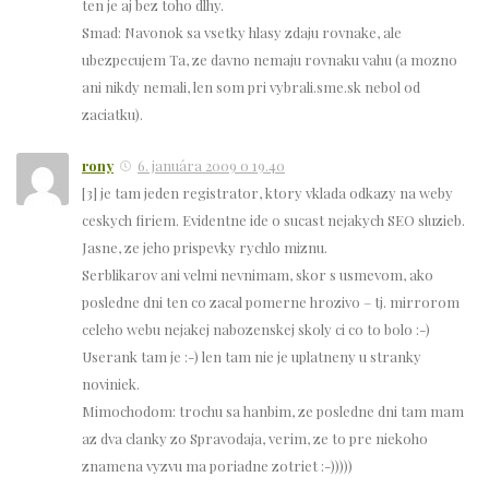
ten je aj bez toho dlhy.
Smad: Navonok sa vsetky hlasy zdaju rovnake, ale
ubezpecujem Ta, ze davno nemaju rovnaku vahu (a mozno
ani nikdy nemali, len som pri vybrali.sme.sk nebol od
zaciatku).
rony
6. januára 2009 o 19.40
[3] je tam jeden registrator, ktory vklada odkazy na weby
ceskych firiem. Evidentne ide o sucast nejakych SEO sluzieb.
Jasne, ze jeho prispevky rychlo miznu.
Serblikarov ani velmi nevnimam, skor s usmevom, ako
posledne dni ten co zacal pomerne hrozivo – tj. mirrorom
celeho webu nejakej nabozenskej skoly ci co to bolo :-)
Userank tam je :-) len tam nie je uplatneny u stranky
noviniek.
Mimochodom: trochu sa hanbim, ze posledne dni tam mam
az dva clanky zo Spravodaja, verim, ze to pre niekoho
znamena vyzvu ma poriadne zotriet :-)))))