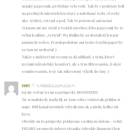
nejaký pagerank, prebehne veľa vody. Tak by v podstate boli
na predných miestách len staré a zabehané weby, či weby
ako .týždeň, etrend a pod. Tak to potom už ani nemá
význam nič iné riešiť z tvojích návrhov, lebo pagerank by to
veľmi kvalitne „vyriešil“. Na titulku by sa dostali už len pár
známych webov. Pravdepodobne ani tento tvoj blogspot by
sa tam už nedostal :)
Takže s niektorými vecami sa dá súhlasiť, s tými, ktoré
zvyšujú užívateľský komfort, ale s tým filtrovaním, či skôr
cenzúrovaním, to je tak súkromný výkrik do tmy :)
rony
9. januára 2009 o 10.53
[9] ale ved uz teraz sa prispevky MODERUJU.
Tie si malokedy zachytil, ze tam vobec existovali, prihlas si
napr. RSS kanal noviniek vybrali.sme.sk a zistis, kolko ich
byva.
Obvykle su to prispevky pridavane s jedinym cielom – robit
PRIAMY prospech cielovej stranke (obvykle financny) bez