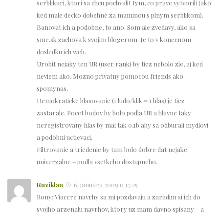
serblikari, ktori sa chcu pochvalit tym, co prave vytvorili (ako
ked male decko dobehne za maminou s plnym serblikom).
Banovat ich a podobne, to ano. Som ale zvedavy, ako sa
sme.sk zachova k svojim blogerom. Je to v konecnom
dosledku ich web.
Urobit nejaky ten UR (user rank) by tiez nebolo zle, aj ked
neviem ako. Mozno privatny pomocou friends ako
spomynas.
Demokraticke hlasovanie (1 ludo/klik = 1 hlas) je tiez
zastarale. Pocet bodov by bolo podla UR a hlavne taky
neregistrovany hlas by mal tak 0,1b aby sa odburali mydlovi
a podobni uctievaci.
Filtrovanie a triedenie by tam bolo dobre dat nejake
univerzalne – podla vsetkeho dostupneho.
Ruziklan
6. januára 2009 o 17.25
Rony: Viacere navrhy sa mi pozdavaju a zaradim si ich do
svojho arzenalu navrhov, ktory uz mam davno spisany – a