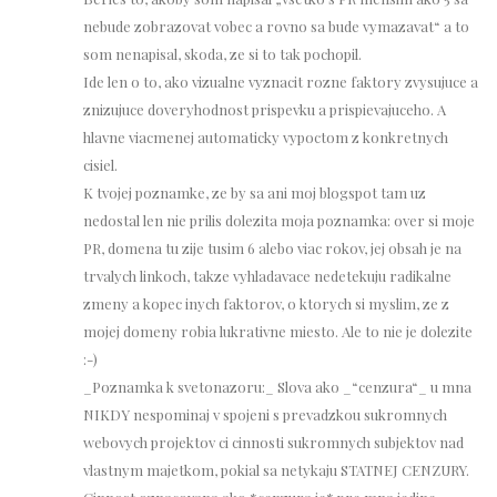
nebude zobrazovat vobec a rovno sa bude vymazavat“ a to
som nenapisal, skoda, ze si to tak pochopil.
Ide len o to, ako vizualne vyznacit rozne faktory zvysujuce a
znizujuce doveryhodnost prispevku a prispievajuceho. A
hlavne viacmenej automaticky vypoctom z konkretnych
cisiel.
K tvojej poznamke, ze by sa ani moj blogspot tam uz
nedostal len nie prilis dolezita moja poznamka: over si moje
PR, domena tu zije tusim 6 alebo viac rokov, jej obsah je na
trvalych linkoch, takze vyhladavace nedetekuju radikalne
zmeny a kopec inych faktorov, o ktorych si myslim, ze z
mojej domeny robia lukrativne miesto. Ale to nie je dolezite
:-)
_Poznamka k svetonazoru:_ Slova ako _“cenzura“_ u mna
NIKDY nespominaj v spojeni s prevadzkou sukromnych
webovych projektov ci cinnosti sukromnych subjektov nad
vlastnym majetkom, pokial sa netykaju STATNEJ CENZURY.