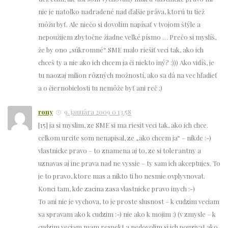
nie je natoľko nadradené nad ďalšie práva, ktorú tu tiež
môžu byť. Ale niečo si dovolím napísať v tvojom štýle a
nepoužijem zbytočne žiadne veľké písmo … Prečo si myslíš,
že by ono „súkromné“ SME malo riešiť veci tak, ako ich
chceš ty a nie ako ich chcem ja či niekto iný? :))) Ako vidíš, je
tu naozaj milion rôzných možností, ako sa dá na vec hľadieť
a o čiernobielosti tu nemôže byť ani reč ;)
rony
9. januára 2009 o 13.58
[15] ja si myslim, ze SME si ma riesit veci tak, ako ich chce.
celkom urcite som nenapisal, ze „ako chcem ja“ – nikde :-)
vlastnicke pravo – to znamena aj to, ze si tolerantny a
uznavas aj ine prava nad ne vyssie – ty sam ich akceptujes. To
je to pravo, ktore mas a nikto ti ho nesmie ovplyvnovat.
Konci tam, kde zacina zasa vlastnicke pravo inych :-)
To ani nie je vychova, to je proste slusnost – k cudzim veciam
sa spravam ako k cudzim :-) nie ako k mojim :) (v zmysle – k
cudzim veciam mam respekt a nedovolim si ich pouzivat ako