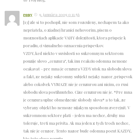
rony
9. januára 2009 o 11.56
[13] zle si to pochopil, nie som rozculeny, nechapem ta ako
nepriatela, o ziadnej hranici nehovorim, pisem o
moznostiach aplikacie VAHY dolezitosti, ktora prispeje k
poradiu, ci vizualneho oznacenia prispevkov.
VZDY, ked niekto v suvislosti so sukromnym sektorom
pouzije slovo „cenzura“, tak inu reakciu odomna nemoze
ocakavat – pre mna je cenzura VZDY utok na slobodu slova
a fakt, ze nejaky sukromny subjekt nejaky nazor, prispevok
alebo cokolvek VYMAZE nie je cenzurou ani nicim, co rusi
slobodu slova postihnuteho. Cize cenzurou nie je. *Pre mna
je cenzura uplne obmedzenie slobody slova* a to tak, ze
vybrany objekt ho nemoze nijakym sposobom zverejnit. V
sukromnom sektore plati – jeden ma nechce, druhy ma
toleruje, treti ma privita. Ak ma jeden z tych troch nechce,
tak nie je cenzor. Tento nazor bude odomna pocut KAZDY,
kto toto slovo pouzije.