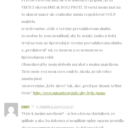
VSETCI okrem SME.sk BOLI PROTI. Ti vsetci mozu mat na
to akurat nazor ale rozhodne musia respektovat VOLU
majitela.
Je irelevantne, ci ide o verejne prevadzkovanu sluzbu.
Ja osobne by som nesuhlasil, aby by nejaky Janko z Belej
trval na tom, ze Spravodaj je verejne prevadzkovana sluzba
a „predpisoval“ mi, co mozem a co nemozem so
Spravodajom robit.
Obmedzoval by moju slobodu narabat s mojim majetkom.
Tieto moje reci su uz 100x omlete, skoda, ze ich vobec
musim pisat.
Asi zverejnim „keby nieco“ tak, ako „pred par dnami Arthur
Dent.“:
http://www.misantrop.info/aby-bylo-jasno
rony
9. januára 2009 o 11.07
*Este k mojim navrhom* – je len a len na vlastnikovi, co
aplikuje a ako, ba dokonca ci neaplikuje uplne opacne pravidla
ako ja povazujem za prospesne. Ja dokonca kvoli