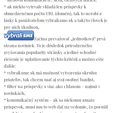
* ak niekto vytrvale vkladá len príspevky k
obmedzenému počtu URL (domén), tak to nerobí z
lásky k používateľom vybrali.sme.sk a takýto človek je
pre nich škodnou,
Začína prevažovať „jednotková“ prvá
strana noviniek. To je dôsledok prirodzeného
zvyšovania popularity stránky a jediné schodné
riešenie je uplatňovanie týchto kritérii a možno ešte
ďalšie:
* vybrali.sme.sk má možnosť vytvorenia okruhu
priateľov, tak chcem mať aj svoj osobný banlist,
* filter na príspevky s viac ako 1 hlasom – najmä v
novinkách,
* komunikačný systém – ak sa niekomu zmaže
príspevok, musí mu to web dať na vedomie, čo porušil