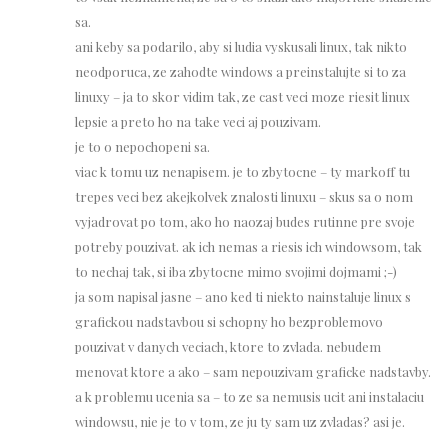
sa.
ani keby sa podarilo, aby si ludia vyskusali linux, tak nikto
neodporuca, ze zahodte windows a preinstalujte si to za
linuxy – ja to skor vidim tak, ze cast veci moze riesit linux
lepsie a preto ho na take veci aj pouzivam.
je to o nepochopeni sa.
viac k tomu uz nenapisem. je to zbytocne – ty markoff tu
trepes veci bez akejkolvek znalosti linuxu – skus sa o nom
vyjadrovat po tom, ako ho naozaj budes rutinne pre svoje
potreby pouzivat. ak ich nemas a riesis ich windowsom, tak
to nechaj tak, si iba zbytocne mimo svojimi dojmami ;-)
ja som napisal jasne – ano ked ti niekto nainstaluje linux s
grafickou nadstavbou si schopny ho bezproblemovo
pouzivat v danych veciach, ktore to zvlada. nebudem
menovat ktore a ako – sam nepouzivam graficke nadstavby.
a k problemu ucenia sa – to ze sa nemusis ucit ani instalaciu
windowsu, nie je to v tom, ze ju ty sam uz zvladas? asi je.