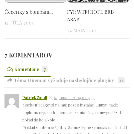
Čečenky s bombami..
FYI: WTF! ROFL BRB
ASAP!
12. JÚLA 2003
13. MÁJA 2016
7 KOMENTÁROV
Komentáre
7
Téma Hueman vyžaduje nasledujúce pluginy:
0
Patrick Zandl
6. januára 2004 o 09.39
Markoff reagoval na můj post o instalaci Linuxu, takže
doplním: nejde o to, nemuset se nic učit, ale nevynalézat
pořád do kola kolo.
Příklad s autem je špatný. Samozřejmě se musíš naučit řídit