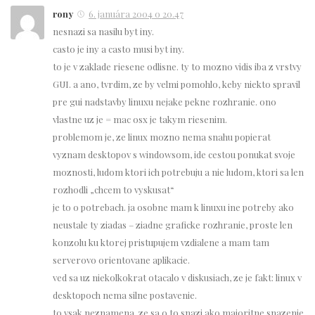
rony
6. januára 2004 o 20.47
nesnazi sa nasilu byt iny.
casto je iny a casto musi byt iny.
to je v zaklade riesene odlisne. ty to mozno vidis iba z vrstvy
GUI. a ano, tvrdim, ze by velmi pomohlo, keby niekto spravil
pre gui nadstavby linuxu nejake pekne rozhranie. ono
vlastne uz je = mac osx je takym riesenim.
problemom je, ze linux mozno nema snahu popierat
vyznam desktopov s windowsom, ide cestou ponukat svoje
moznosti, ludom ktori ich potrebuju a nie ludom, ktori sa len
rozhodli „chcem to vyskusat“
je to o potrebach. ja osobne mam k linuxu ine potreby ako
neustale ty ziadas – ziadne graficke rozhranie, proste len
konzolu ku ktorej pristupujem vzdialene a mam tam
serverovo orientovane aplikacie.
ved sa uz niekolkokrat otacalo v diskusiach, ze je fakt: linux v
desktopoch nema silne postavenie.
to vsak neznamena, ze sa o to snazi ako majoritne snazenie