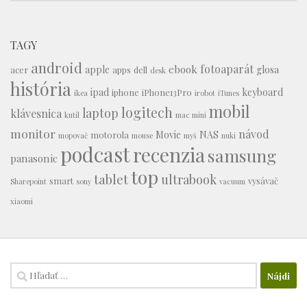
TAGY
android
fotoaparát
ebook
apple
glosa
acer
apps
dell
desk
história
ipad
keyboard
iphone
iPhone13Pro
ikea
irobot
iTunes
mobil
logitech
laptop
klávesnica
kutil
mac mini
monitor
návod
Movie
NAS
motorola
mopovač
mouse
myš
nuki
podcast
recenzia
samsung
panasonic
top
tablet
ultrabook
smart
vysávač
Sharepoint
sony
vacuum
xiaomi
Hľadať: