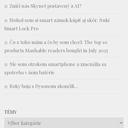
Zničí nás Skynet postavený z AI?
Mohol som si smart zámok kúpiť aj skôr: Nuki
Smart Lock Pro
Čo z toho mám a čo by som chcel: The top 10
products Mashable readers bought in July 2025
Nie som otrokom smartphone a zmenšila sa
spotreba v ňom batérie
Roky boja s Dysonom skončili…
TÉMY
Témy