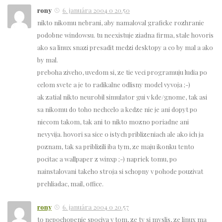
rony
6. januára 2004 o 20.50
nikto nikomu nebrani, aby namaloval graficke rozhranie
podobne windowsu. tu neexistuje ziadna firma, stale hovoris
ako sa linux snazi presadit medzi desktopy a co by mal a ako
by mal.
preboha ziveho, uvedom si, ze tie veci programuju ludia po
celom svete a je to radikalne odlisny model vyvoja ;-)
ak zatial nikto neurobil simulator gui v kde/gnome, tak asi
sa nikomu do toho nechcelo a kedze nie je ani dopyt po
niecom takom, tak ani to nikto mozno poriadne ani
nevyvija. hovori sa sice o istych priblizeniach ale ako ich ja
poznam, tak sa priblizili iba tym, ze maju ikonku tento
pocitac a wallpaper z winxp ;-) napriek tomu, po
nainstalovani takeho stroja si schopny v pohode pouzivat
prehliadac, mail, office.
rony
6. januára 2004 o 20.57
to nepochopenie spociva v tom, ze ty si myslis, ze linux ma