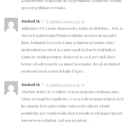
SAmozrejme ocakavam, ze sa prehliadac v kazdom OS bude
spravat priblizne rovnako.
Markoff.tk
6. januára 2004 o 20.36
suhlasim s PZ a moje skusenosti s Linux su obdobne… btw. ja
chcem legalnu kopiu Windows kludne postavenu na jadre
linux, bohuzial tvorcovia Linux sa ludom nesnazia vobec
zjednodusit prechod na Linux a pak ked uz by boli ludia u
Linux by mohli postupne davkovat to co je pre nich dnes
bezne a kvoli comu by sa musel normalny clovek preluskat
stovkami stran roznych knih/FAQov…
Markoff.tk
6. januára 2004 o 20.39
obzvlast dobre to vystihol s tym principom ovladania auta,
Linux sa snazi byt nasilu iny, o co ja teda nemam zaujem, ked
ho opustia tieto pubertalne vzdorovite sklony a bude
pouzitelny pre windowsaka bez ton knih ci sebazaprenia pri
zmenenom ovladani, rad nan prejdem…