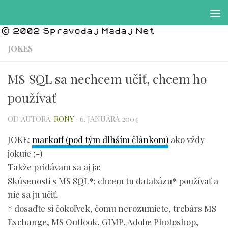
Preskočiť na obsah
JOKES
MS SQL sa nechcem učiť, chcem ho
používať
OD AUTORA:
RONY
·
6. JANUÁRA 2004
JOKE:
markoff (pod tým dlhším článkom)
ako vždy
jokuje ;-)
Takže pridávam sa aj ja:
Skúsenosti s MS SQL*: chcem tu databázu* používať a
nie sa ju učiť.
* dosaďte si čokoľvek, čomu nerozumiete, trebárs MS
Exchange, MS Outlook, GIMP, Adobe Photoshop,