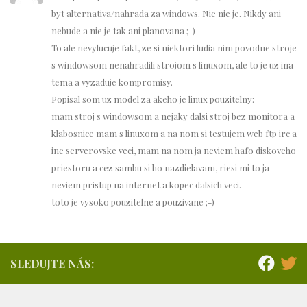
byt alternativa/nahrada za windows. Nie nie je. Nikdy ani
nebude a nie je tak ani planovana ;-)
To ale nevylucuje fakt, ze si niektori ludia nim povodne stroje
s windowsom nenahradili strojom s linuxom, ale to je uz ina
tema a vyzaduje kompromisy.
Popisal som uz model za akeho je linux pouzitelny:
mam stroj s windowsom a nejaky dalsi stroj bez monitora a
klabosnice mam s linuxom a na nom si testujem web ftp irc a
ine serverovske veci, mam na nom ja neviem hafo diskoveho
priestoru a cez sambu si ho nazdielavam, riesi mi to ja
neviem pristup na internet a kopec dalsich veci.
toto je vysoko pouzitelne a pouzivane ;-)
SLEDUJTE NÁS: