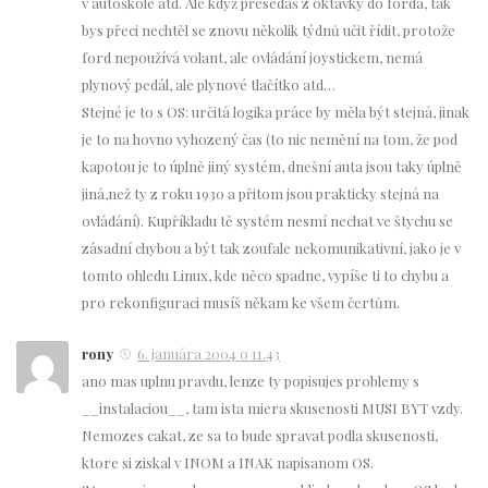
v autoškole atd. Ale když přesedáš z oktávky do forda, tak
bys přeci nechtěl se znovu několik týdnů učit řídit, protože
ford nepoužívá volant, ale ovládání joystickem, nemá
plynový pedál, ale plynové tlačítko atd…
Stejné je to s OS: určitá logika práce by měla být stejná, jinak
je to na hovno vyhozený čas (to nic nemění na tom, že pod
kapotou je to úplně jiný systém, dnešní auta jsou taky úplně
jiná,než ty z roku 1930 a přitom jsou prakticky stejná na
ovládání). Kupříkladu tě systém nesmí nechat ve štychu se
zásadní chybou a být tak zoufale nekomunikativní, jako je v
tomto ohledu Linux, kde něco spadne, vypíše ti to chybu a
pro rekonfiguraci musíš někam ke všem čertům.
rony
6. januára 2004 o 11.43
ano mas uplnu pravdu, lenze ty popisujes problemy s
__instalaciou__, tam ista miera skusenosti MUSI BYT vzdy.
Nemozes cakat, ze sa to bude spravat podla skusenosti,
ktore si ziskal v INOM a INAK napisanom OS.